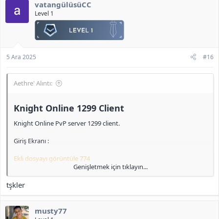
vatangülüsüCC
i
l
Level 1
Clan ve Skill Sayfası :
e
r
Ekli dosyayı görüntüle 777
:
<b>[Gizli içerik]</b>
5 Ara 2025
#16
Aethre' Alıntı:
Knight Online 1299 Client​
Knight Online PvP server 1299 client.
Giriş Ekranı :
Ekli dosyayı görüntüle 774
Genişletmek için tıklayın...
IRK Seçimi :
tşkler
Ekli dosyayı görüntüle 775
musty77
Pelerin :