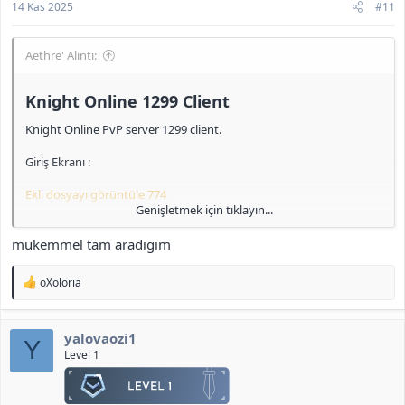
14 Kas 2025
#11
Aethre' Alıntı:
Knight Online 1299 Client​
Knight Online PvP server 1299 client.
Giriş Ekranı :
Ekli dosyayı görüntüle 774
Genişletmek için tıklayın...
IRK Seçimi :
mukemmel tam aradigim
Ekli dosyayı görüntüle 775
T
oXoloria
Pelerin :
e
p
k
Ekli dosyayı görüntüle 776
yalovaozi1
i
Y
l
Level 1
Clan ve Skill Sayfası :
e
r
Ekli dosyayı görüntüle 777
: