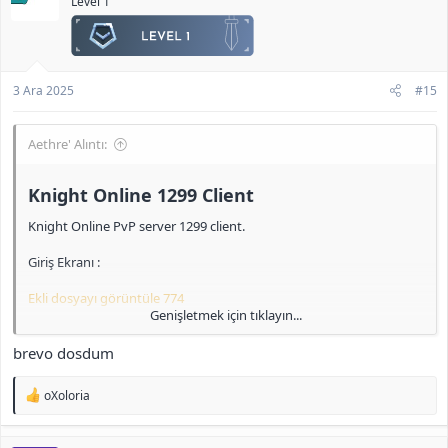
Level 1
3 Ara 2025
#15
Aethre' Alıntı:
Knight Online 1299 Client​
Knight Online PvP server 1299 client.
Giriş Ekranı :
Ekli dosyayı görüntüle 774
Genişletmek için tıklayın...
IRK Seçimi :
brevo dosdum
Ekli dosyayı görüntüle 775
T
oXoloria
Pelerin :
e
p
k
Ekli dosyayı görüntüle 776