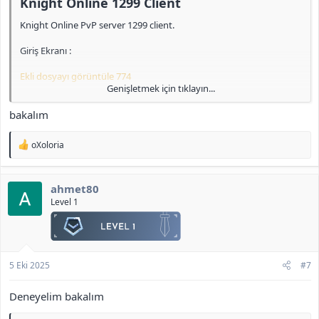
Knight Online 1299 Client​
Knight Online PvP server 1299 client.
Giriş Ekranı :
Ekli dosyayı görüntüle 774
Genişletmek için tıklayın...
IRK Seçimi :
bakalım
Ekli dosyayı görüntüle 775
T
oXoloria
Pelerin :
e
p
k
Ekli dosyayı görüntüle 776
ahmet80
i
l
Level 1
Clan ve Skill Sayfası :
e
r
Ekli dosyayı görüntüle 777
:
<b>[Gizli içerik]</b>
5 Eki 2025
#7
Deneyelim bakalım