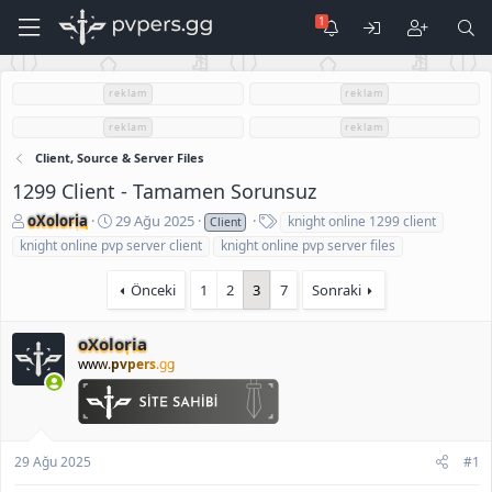
reklam
reklam
reklam
reklam
Client, Source & Server Files
1299 Client - Tamamen Sorunsuz
K
B
E
oXoloria
29 Ağu 2025
knight online 1299 client
Client
o
a
t
knight online pvp server client
knight online pvp server files
n
ş
i
u
l
k
Önceki
1
2
3
7
Sonraki
S
a
e
a
n
t
h
g
l
oXoloria
i
ı
e
www.
pvpers
.gg
b
ç
r
i
t
a
r
i
29 Ağu 2025
#1
h