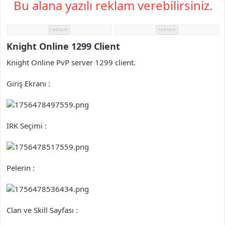
Bu alana yazılı reklam verebilirsiniz.
i
reklam
reklam
Knight Online 1299 Client​
Knight Online PvP server 1299 client.
Giriş Ekranı :
IRK Seçimi :
Pelerin :
Clan ve Skill Sayfası :