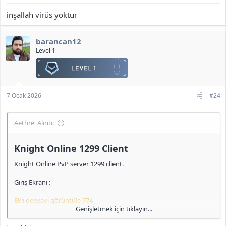
inşallah virüs yoktur
barancan12
Level 1
7 Ocak 2026
#24
Aethre' Alıntı:
Knight Online 1299 Client​
Knight Online PvP server 1299 client.
Giriş Ekranı :
Ekli dosyayı görüntüle 774
Genişletmek için tıklayın...
IRK Seçimi :