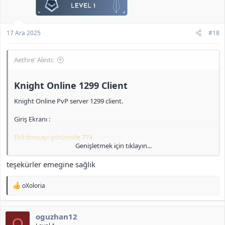
Clan ve Skill Sayfası :
17 Ara 2025
#18
Ekli dosyayı görüntüle 777
<b>[Gizli içerik]</b>
Aethre' Alıntı:
Knight Online 1299 Client​
Knight Online PvP server 1299 client.
Giriş Ekranı :
Ekli dosyayı görüntüle 774
Genişletmek için tıklayın...
IRK Seçimi :
teşekürler emegine sağlık
Ekli dosyayı görüntüle 775
T
oXoloria
Pelerin :
e
p
k
Ekli dosyayı görüntüle 776
oguzhan12
i
O
l