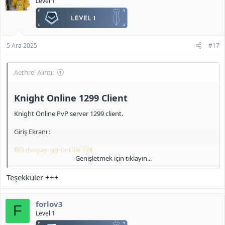
Level 1
Ekli dosyayı görüntüle 776
Clan ve Skill Sayfası :
5 Ara 2025
#17
Ekli dosyayı görüntüle 777
<b>[Gizli içerik]</b>
Aethre' Alıntı:
Knight Online 1299 Client​
Knight Online PvP server 1299 client.
Giriş Ekranı :
Ekli dosyayı görüntüle 774
Genişletmek için tıklayın...
IRK Seçimi :
Teşekküler +++
Ekli dosyayı görüntüle 775
forlov3
Pelerin :
F
Level 1
Ekli dosyayı görüntüle 776