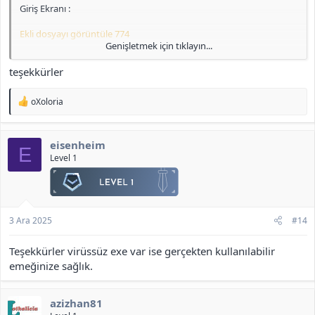
Giriş Ekranı :
Ekli dosyayı görüntüle 774
Genişletmek için tıklayın...
IRK Seçimi :
teşekkürler
Ekli dosyayı görüntüle 775
T
oXoloria
Pelerin :
e
p
k
Ekli dosyayı görüntüle 776
eisenheim
i
E
l
Level 1
Clan ve Skill Sayfası :
e
r
Ekli dosyayı görüntüle 777
:
<b>[Gizli içerik]</b>
3 Ara 2025
#14
Teşekkürler virüssüz exe var ise gerçekten kullanılabilir
emeğinize sağlık.
azizhan81