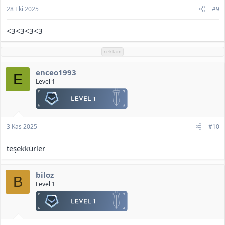
28 Eki 2025
#9
<3<3<3<3
reklam
enceo1993
E
Level 1
3 Kas 2025
#10
teşekkürler
biloz
B
Level 1