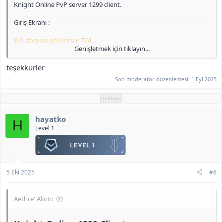
Knight Online PvP server 1299 client.
Giriş Ekranı :
Ekli dosyayı görüntüle 774
Genişletmek için tıklayın...
IRK Seçimi :
teşekkürler
Ekli dosyayı görüntüle 775
Son moderatör düzenlemesi:
1 Eyl 2025
Pelerin :
reklam
Ekli dosyayı görüntüle 776
hayatko
H
Level 1
Clan ve Skill Sayfası :
Ekli dosyayı görüntüle 777
<b>[Gizli içerik]</b>
5 Eki 2025
#6
Aethre' Alıntı: