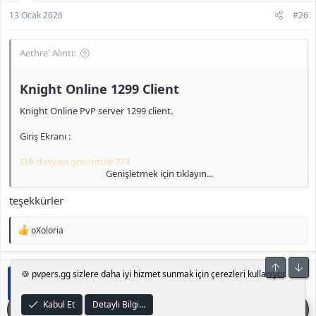
13 Ocak 2026
#26
Aethre' Alıntı:
Knight Online 1299 Client​
Knight Online PvP server 1299 client.
Giriş Ekranı :
Ekli dosyayı görüntüle 774
Genişletmek için tıklayın...
IRK Seçimi :
teşekkürler
Ekli dosyayı görüntüle 775
T
oXoloria
Pelerin :
e
p
k
Ekli dosyayı görüntüle 776
Üst
Alt
deneme78
🍪 pvpers.gg sizlere daha iyi hizmet sunmak için çerezleri kullanıyor.
i
D
l
Level 1
Clan ve Skill Sayfası :
e
Kabul Et
Detaylı Bilgi…
r
Ekli dosyayı görüntüle 777