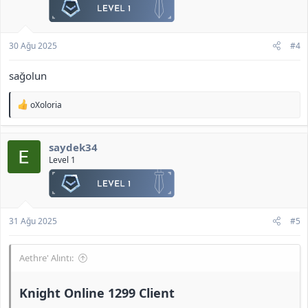
30 Ağu 2025
#4
sağolun
T
oXoloria
e
p
k
saydek34
i
l
Level 1
e
r
:
31 Ağu 2025
#5
Aethre' Alıntı:
Knight Online 1299 Client​