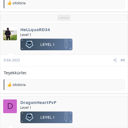
T
oXoloria
e
p
k
reklam
i
l
HeLLquaRD34
e
r
Level 1
:
9 Eki 2025
#8
Teşekkürler.
T
oXoloria
e
p
k
DragonHeartPvP
i
D
l
Level 1
e
r
: