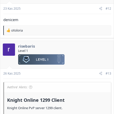
<b>[Gizli içerik]</b>
23 Kas 2025
#12
denicem
T
oXoloria
e
p
k
risebaris
i
l
Level 1
e
r
:
26 Kas 2025
#13
Aethre' Alıntı:
Knight Online 1299 Client​
Knight Online PvP server 1299 client.