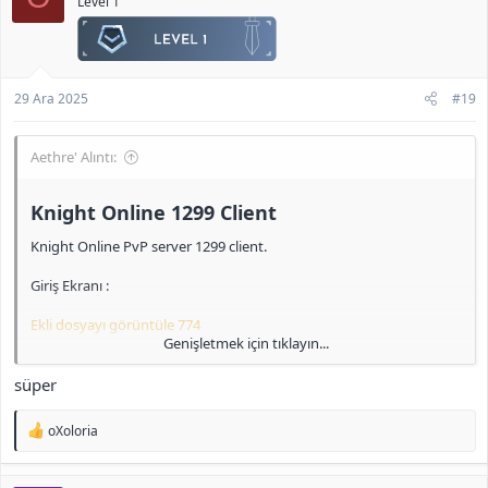
Level 1
Clan ve Skill Sayfası :
e
r
Ekli dosyayı görüntüle 777
:
<b>[Gizli içerik]</b>
29 Ara 2025
#19
Aethre' Alıntı:
Knight Online 1299 Client​
Knight Online PvP server 1299 client.
Giriş Ekranı :
Ekli dosyayı görüntüle 774
Genişletmek için tıklayın...
IRK Seçimi :
süper
Ekli dosyayı görüntüle 775
T
oXoloria
Pelerin :
e
p
k
Ekli dosyayı görüntüle 776