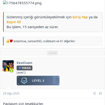
Gizlenmiş içeriği görüntüleyebilmek için
Giriş Yap
ya da
Kayıt Ol
Bu işlem, 15 saniyeden az sürer.
T
astamrua
,
sansar043
,
crabteam
ve 61 diğerleri
e
p
k
reklam
i
l
Exatluen
e
r
TURAN
:
Level 2
29 Ağu 2025
#2
Paylaşım için teşekkürler.