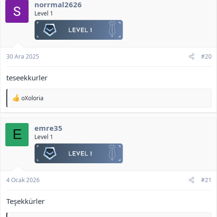
norrmal2626
i
l
Level 1
Clan ve Skill Sayfası :
e
r
Ekli dosyayı görüntüle 777
:
<b>[Gizli içerik]</b>
30 Ara 2025
#20
teseekkurler
T
oXoloria
e
p
k
emre35
i
E
l
Level 1
e
r
:
4 Ocak 2026
#21
Teşekkürler