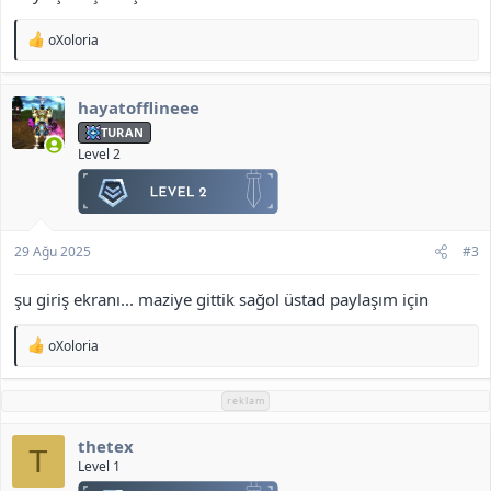
T
oXoloria
e
p
k
hayatofflineee
i
l
TURAN
e
Level 2
r
:
29 Ağu 2025
#3
şu giriş ekranı... maziye gittik sağol üstad paylaşım için
T
oXoloria
e
p
k
reklam
i
l
thetex
e
T
r
Level 1
: