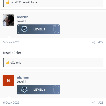
T
pvp4321
ve
oXoloria
e
p
k
leornb
i
l
Level 1
e
r
:
5 Ocak 2026
#22
teşekkürler
T
oXoloria
e
p
k
alphan
i
l
Level 1
e
r
:
6 Ocak 2026
#23