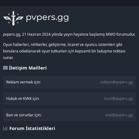
S
S
pvpers.gg, 21 Haziran 2024 yılında yayın hayatına başlamış MMO forumudur.
Oyun haberleri, rehberler, geliştirme, ticaret ve oyuncu sistemleri gibi
konulara odaklanarak oyun tutkunları için kapsamlı bir buluşma noktası
sunar.
İletişim Mailleri
Reklam vermek için:
reklam@pvpers.gg
Hukuk ve KVKK için:
tuzel@pvpers.gg
Ban ve sorunlar için:
ozel@pvpers.gg
Forum İstatistikleri