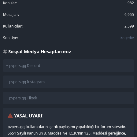
Konular
982
Mesajlar
6,955
Kullanıcılar
2,599
Son Üye
tregedie
Sosyal Medya Hesaplarımız
+ pvpers.gg Discord
+ pvpers.gg Instagram
+ pvpers.gg Tiktok
YASAL UYARI
pvpers.gg, kullanıcıların içerik paylaşımı yapabildiği bir forum sitesidir.
5651 Sayılı Kanun'un 8. Maddesi ve T.C.K.'nın 125. Maddesi gereğince,