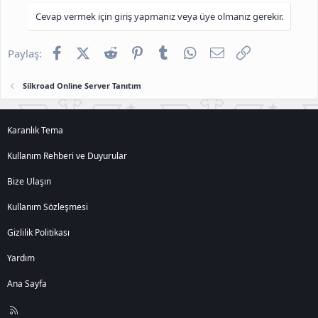
Cevap vermek için giriş yapmanız veya üye olmanız gerekir.
Facebook
X (Twitter)
Reddit
Pinterest
Tumblr
WhatsApp
E-posta
Link
Paylaş:
Silkroad Online Server Tanıtım
Karanlık Tema
Kullanım Rehberi ve Duyurular
Bize Ulaşın
Kullanım Sözleşmesi
Gizlilik Politikası
Yardım
Ana Sayfa
R