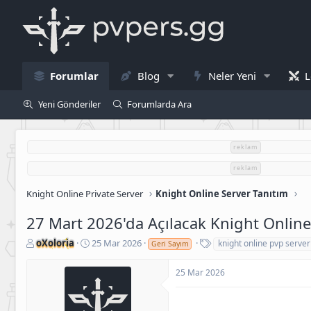
Forumlar
Blog
Neler Yeni
L
Yeni Gönderiler
Forumlarda Ara
reklam
reklam
Knight Online Private Server
Knight Online Server Tanıtım
27 Mart 2026'da Açılacak Knight Online
K
B
E
oXoloria
25 Mar 2026
knight online pvp server
Geri Sayım
o
a
t
n
ş
i
25 Mar 2026
u
l
k
S
a
e
a
n
t