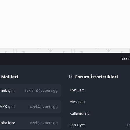
Bize 
 Mailleri
Forum İstatistikleri
Konular
ek için:
reklam@pvpers.gg
Mesajlar
KK için:
tuzel@pvpers.gg
Kullanıcılar
lar için:
ozel@pvpers.gg
Son Üye
E