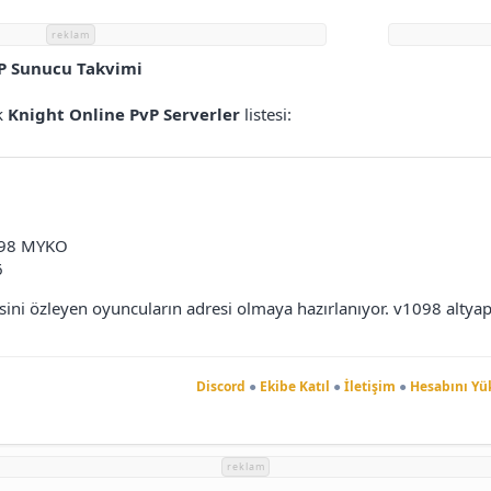
reklam
P Sunucu Takvimi
ak
Knight Online PvP Serverler
listesi:
98 MYKO
6
ini özleyen oyuncuların adresi olmaya hazırlanıyor. v1098 altyap
Discord
●
Ekibe Katıl
●
İletişim
●
Hesabını Yü
reklam