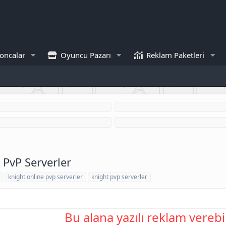
oncalar
Oyuncu Pazarı
Reklam Paketleri
 PvP Serverler
knight online pvp serverler
knight pvp serverler
Bu alana yazılı reklam verebil