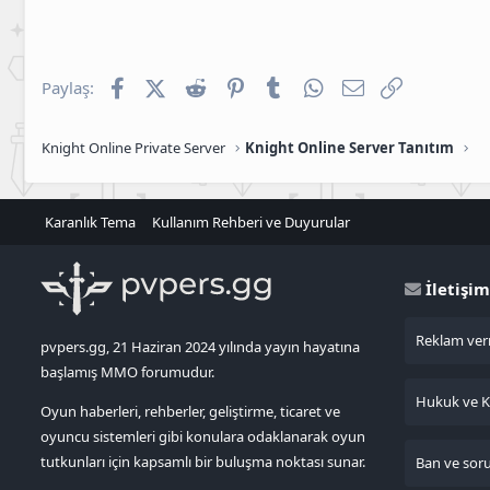
Facebook
X (Twitter)
Reddit
Pinterest
Tumblr
WhatsApp
E-posta
Link
Paylaş:
Knight Online Private Server
Knight Online Server Tanıtım
Karanlık Tema
Kullanım Rehberi ve Duyurular
İletişim
Reklam verm
pvpers.gg, 21 Haziran 2024 yılında yayın hayatına
başlamış MMO forumudur.
Hukuk ve KV
Oyun haberleri, rehberler, geliştirme, ticaret ve
oyuncu sistemleri gibi konulara odaklanarak oyun
tutkunları için kapsamlı bir buluşma noktası sunar.
Ban ve sorun