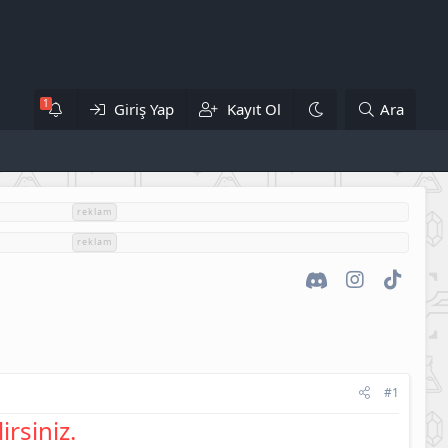
Giriş Yap
Kayıt Ol
Ara
reklam
reklam
Discord
Instagram
TikTok
#1
irsiniz.