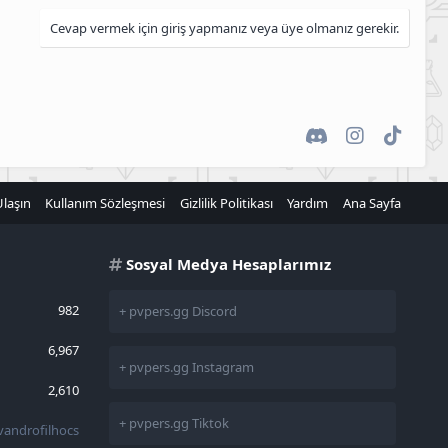
Cevap vermek için giriş yapmanız veya üye olmanız gerekir.
Discord
Instagram
TikTok
Ulaşın
Kullanım Sözleşmesi
Gizlilik Politikası
Yardım
Ana Sayfa
Sosyal Medya Hesaplarımız
982
+ pvpers.gg Discord
6,967
+ pvpers.gg Instagram
2,610
+ pvpers.gg Tiktok
vandrofilhocs