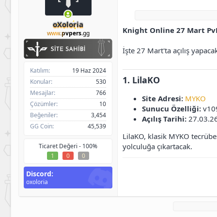
h
g
l
i
ı
e
b
ç
r
oXoloria
Knight Online 27 Mart Pv
i
t
www.
pvpers
.gg
a
r
İşte 27 Mart'ta açılış yapac
i
h
Katılım
19 Haz 2024
i
1. LilaKO
Konular
530
Mesajlar
766
Site Adresi:
MYKO
Çözümler
10
Sunucu Özelliği:
v10
Beğeniler
3,454
Açılış Tarihi:
27.03.2
GG Coin
45,539
LilaKO, klasik MYKO tecrübes
yolculuğa çıkartacak.
Ticaret Değeri -
100%
1
0
0
Discord
oxoloria