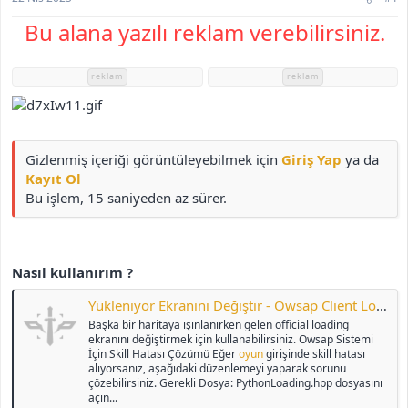
h
Bu alana yazılı reklam verebilirsiniz.
i
reklam
reklam
Gizlenmiş içeriği görüntüleyebilmek için
Giriş Yap
ya da
Kayıt Ol
Bu işlem, 15 saniyeden az sürer.
Nasıl kullanırım ?
Yükleniyor Ekranını Değiştir - Owsap Client Loading Performance
Başka bir haritaya ışınlanırken gelen official loading
ekranını değiştirmek için kullanabilirsiniz. Owsap Sistemi
İçin Skill Hatası Çözümü Eğer
oyun
girişinde skill hatası
alıyorsanız, aşağıdaki düzenlemeyi yaparak sorunu
çözebilirsiniz. Gerekli Dosya: PythonLoading.hpp dosyasını
açın...