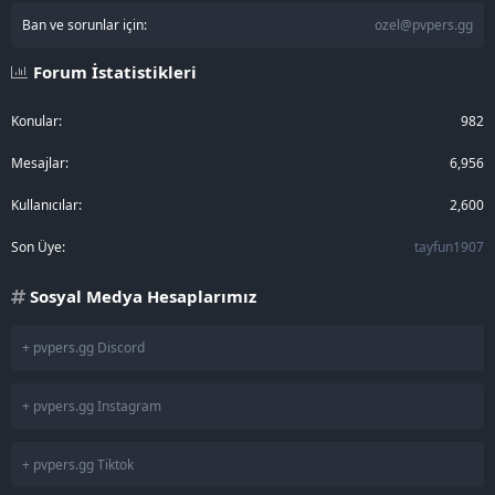
Ban ve sorunlar için:
ozel@pvpers.gg
Forum İstatistikleri
Konular
982
Mesajlar
6,956
Kullanıcılar
2,600
Son Üye
tayfun1907
Sosyal Medya Hesaplarımız
+ pvpers.gg Discord
+ pvpers.gg Instagram
+ pvpers.gg Tiktok