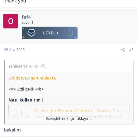
Thank you
faf4
Level 1
26 Ara 2025
#5
ashikaarts' Alıntı:
Ekli dosyayı görüntüle 608
<b>[Gizli içerik]</b>
Nasıl kullanırım ?
Yükleniyor Ekranını Değiştir - Owsap Client Loading Performance
Başka bir haritaya ışınlanırken gelen official loading
Genişletmek için tıklayın...
ekranını değiştirmek için kullanabilirsiniz. Owsap
Sistemi İçin Skill Hatası Çözümü Eğer
oyun
girişinde
bakalım
skill hatası alıyorsanız, aşağıdaki düzenlemeyi
yaparak sorunu çözebilirsiniz. Gerekli Dosya: