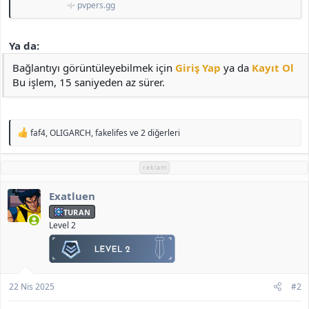
pvpers.gg
Ya da:
Bağlantıyı görüntüleyebilmek için
Giriş Yap
ya da
Kayıt Ol
Bu işlem, 15 saniyeden az sürer.
T
faf4
,
OLIGARCH
,
fakelifes
ve 2 diğerleri
e
p
k
reklam
i
l
Exatluen
e
r
TURAN
:
Level 2
22 Nis 2025
#2