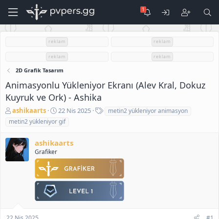
reklam
reklam
reklam
reklam
2D Grafik Tasarım
Animasyonlu Yükleniyor Ekranı (Alev Kral, Dokuz
Kuyruk ve Ork) - Ashika
K
B
E
ashikaarts
22 Nis 2025
metin2 yükleniyor animasyon
o
a
t
metin2 yükleniyor gif
n
ş
i
u
l
k
ashikaarts
S
a
e
Grafiker
a
n
t
h
g
l
i
ı
e
b
ç
r
i
t
a
r
i
22 Nis 2025
#1