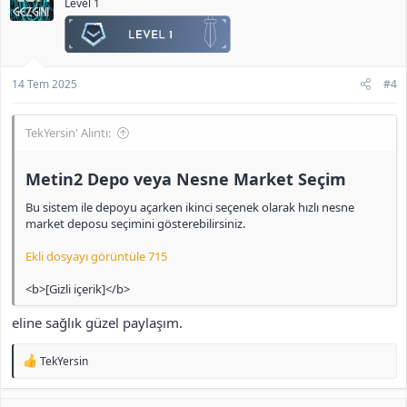
Level 1
14 Tem 2025
#4
TekYersin' Alıntı:
Metin2 Depo veya Nesne Market Seçim​
Bu sistem ile depoyu açarken ikinci seçenek olarak hızlı nesne
market deposu seçimini gösterebilirsiniz.
Ekli dosyayı görüntüle 715
<b>[Gizli içerik]</b>
eline sağlık güzel paylaşım.
T
TekYersin
e
p
k