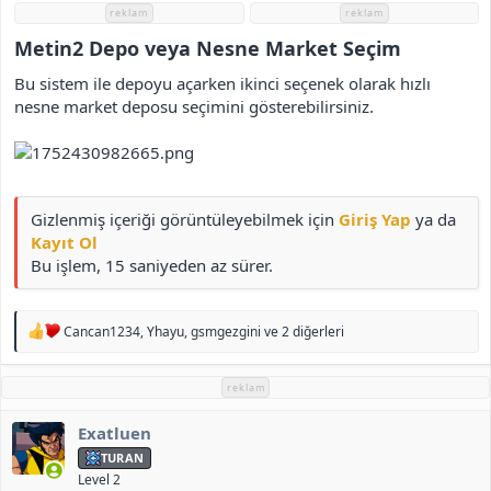
i
reklam
reklam
Metin2 Depo veya Nesne Market Seçim​
Bu sistem ile depoyu açarken ikinci seçenek olarak hızlı
nesne market deposu seçimini gösterebilirsiniz.
Gizlenmiş içeriği görüntüleyebilmek için
Giriş Yap
ya da
Kayıt Ol
Bu işlem, 15 saniyeden az sürer.
T
Cancan1234
,
Yhayu
,
gsmgezgini
ve 2 diğerleri
e
p
k
reklam
i
l
Exatluen
e
r
TURAN
:
Level 2