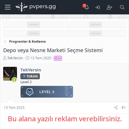
reklam
reklam
reklam
reklam
Programlar & Kodlama
Depo veya Nesne Marketi Seçme Sistemi
K
B
TekYersin
13 Tem 2025
C++
o
a
n
ş
TekYersin
u
l
TURAN
S
a
Level 2
a
n
h
g
i
ı
b
ç
i
t
13 Tem 2025
#1
a
r
Bu alana yazılı reklam verebilirsiniz.
i
h