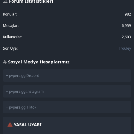
Forum İstatistikleri
Konular
982
Mesajlar
6,959
Kullanıcılar
2,603
Son Üye
Trouley
Sosyal Medya Hesaplarımız
+ pvpers.gg Discord
+ pvpers.gg Instagram
+ pvpers.gg Tiktok
YASAL UYARI