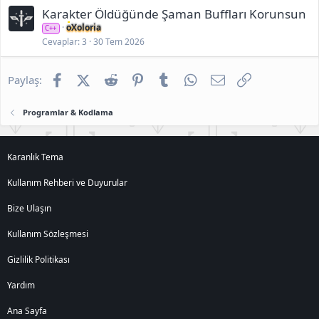
Karakter Öldüğünde Şaman Buffları Korunsun
oXoloria
C++
Cevaplar
3
30 Tem 2026
Facebook
X (Twitter)
Reddit
Pinterest
Tumblr
WhatsApp
E-posta
Link
Paylaş:
Programlar & Kodlama
Karanlık Tema
Kullanım Rehberi ve Duyurular
Bize Ulaşın
Kullanım Sözleşmesi
Gizlilik Politikası
Yardım
Ana Sayfa