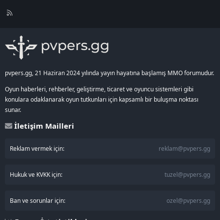
R
S
S
pvpers.gg, 21 Haziran 2024 yılında yayın hayatına başlamış MMO forumudur.
Oyun haberleri, rehberler, geliştirme, ticaret ve oyuncu sistemleri gibi
konulara odaklanarak oyun tutkunları için kapsamlı bir buluşma noktası
sunar.
İletişim Mailleri
Reklam vermek için:
reklam@pvpers.gg
Hukuk ve KVKK için:
tuzel@pvpers.gg
Ban ve sorunlar için:
ozel@pvpers.gg