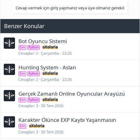
Cevap vermek için giriş yapmanız veya üye olmanız gerekir.
Benzer Konular
Bot Oyuncu Sistemi
oXoloria
C++
Python
Cevaplar
2
Çarşamba - 22:26
Hunting System - Aslan
oXoloria
C++
Python
Cevaplar
2
Çarşamba - 22:26
Gerçek Zamanlı Online Oyuncular Arayüzü
oXoloria
C++
Python
Cevaplar
3
30 Tem 2026
Karakter Ölünce EXP Kaybı Yaşanmasın
oXoloria
C++
Cevaplar
3
30 Tem 2026