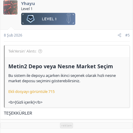
Yhayu
i
l
Level 1
e
r
:
8 Şub 2026
#5
TekYersin' Alıntı:
Metin2 Depo veya Nesne Market Seçim​
Bu sistem ile depoyu açarken ikinci seçenek olarak hızlı nesne
market deposu seçimini gösterebilirsiniz.
Ekli dosyayı görüntüle 715
<b>[Gizli içerik]</b>
TEŞEKKÜRLER
reklam