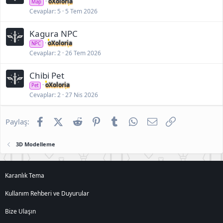
oXoloria
Map
Cevaplar
5
5 Tem 2026
Kagura NPC
oXoloria
NPC
Cevaplar
2
26 Tem 2026
Chibi Pet
oXoloria
Pet
Cevaplar
2
27 Nis 2026
Facebook
X (Twitter)
Reddit
Pinterest
Tumblr
WhatsApp
E-posta
Link
Paylaş:
3D Modelleme
Karanlık Tema
Kullanım Rehberi ve Duyurular
Bize Ulaşın