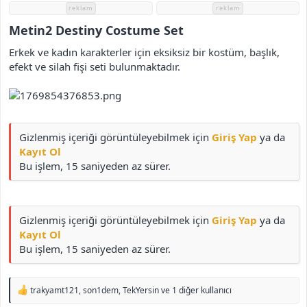
i
reklam
reklam
Metin2 Destiny Costume Set​
Erkek ve kadın karakterler için eksiksiz bir kostüm, başlık,
efekt ve silah fişi seti bulunmaktadır.
Gizlenmiş içeriği görüntüleyebilmek için
Giriş Yap
ya da
Kayıt Ol
Bu işlem, 15 saniyeden az sürer.
Gizlenmiş içeriği görüntüleyebilmek için
Giriş Yap
ya da
Kayıt Ol
Bu işlem, 15 saniyeden az sürer.
T
trakyamt121
,
son1dem
,
TekYersin
ve 1 diğer kullanıcı
e