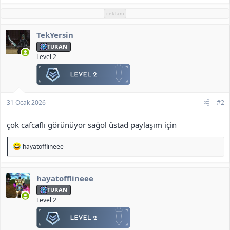
p
k
reklam
i
l
TekYersin
e
r
TURAN
:
Level 2
31 Ocak 2026
#2
çok cafcaflı görünüyor sağol üstad paylaşım için
T
hayatofflineee
e
p
k
hayatofflineee
i
l
TURAN
e
Level 2
r
: