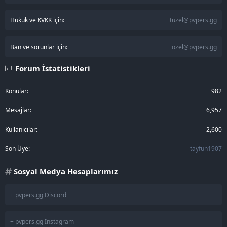
Hukuk ve KVKK için:
tuzel@pvpers.gg
Ban ve sorunlar için:
ozel@pvpers.gg
Forum İstatistikleri
Konular
982
Mesajlar
6,957
Kullanıcılar
2,600
Son Üye
tayfun1907
Sosyal Medya Hesaplarımız
+ pvpers.gg Discord
+ pvpers.gg Instagram