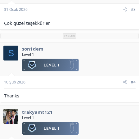
31 Ocak 2026
#3
Çok güzel teşekkürler.
reklam
son1dem
S
Level 1
10 Şub 2026
#4
Thanks
trakyamt121
Level 1