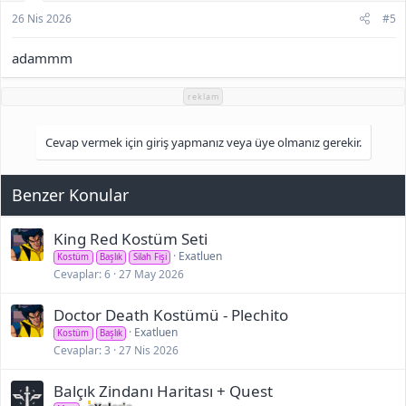
26 Nis 2026
#5
adammm
reklam
Cevap vermek için giriş yapmanız veya üye olmanız gerekir.
Benzer Konular
King Red Kostüm Seti
Exatluen
Kostüm
Başlık
Silah Fişi
Cevaplar
6
27 May 2026
Doctor Death Kostümü - Plechito
Exatluen
Kostüm
Başlık
Cevaplar
3
27 Nis 2026
Balçık Zindanı Haritası + Quest