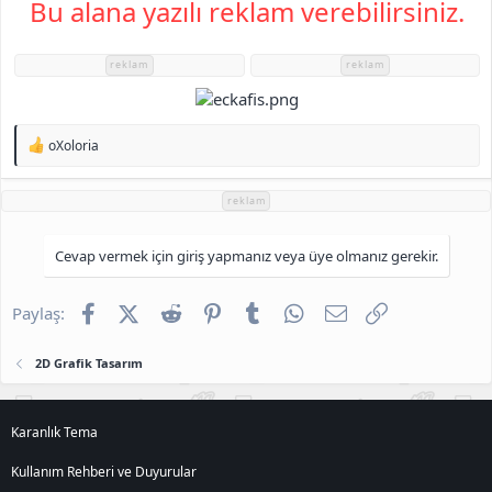
Bu alana yazılı reklam verebilirsiniz.
h
i
reklam
reklam
T
oXoloria
e
p
k
reklam
i
l
e
Cevap vermek için giriş yapmanız veya üye olmanız gerekir.
r
:
Facebook
X (Twitter)
Reddit
Pinterest
Tumblr
WhatsApp
E-posta
Link
Paylaş:
2D Grafik Tasarım
Karanlık Tema
Kullanım Rehberi ve Duyurular