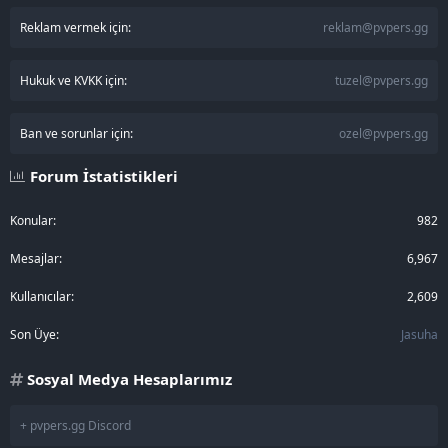
Reklam vermek için:
reklam@pvpers.gg
Hukuk ve KVKK için:
tuzel@pvpers.gg
Ban ve sorunlar için:
ozel@pvpers.gg
Forum İstatistikleri
Konular
982
Mesajlar
6,967
Kullanıcılar
2,609
Son Üye
Jasuha
Sosyal Medya Hesaplarımız
+ pvpers.gg Discord