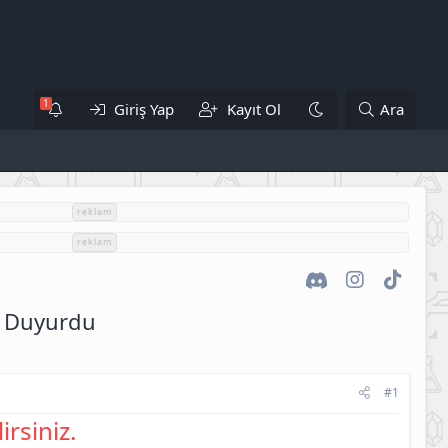
Giriş Yap
Kayıt Ol
Ara
reklam
reklam
Discord
Instagram
TikTok
i Duyurdu
#1
irsiniz.