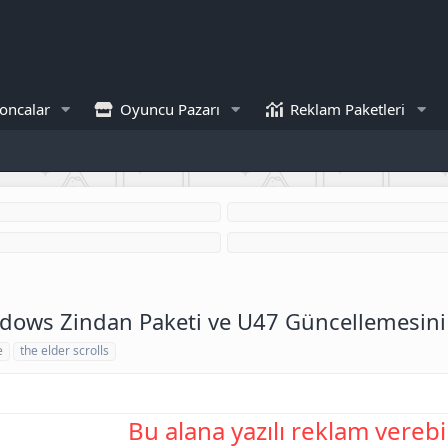
oncalar
Oyuncu Pazarı
Reklam Paketleri
hadows Zindan Paketi ve U47 Güncellemesin
e
the elder scrolls
Bu alana yazılı reklam verebil