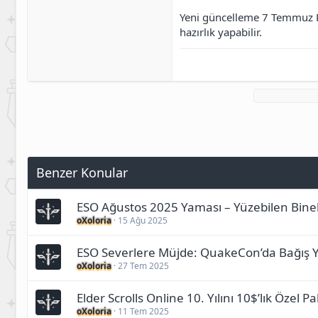
Yeni güncelleme 7 Temmuz P
hazırlık yapabilir.
Benzer Konular
ESO Ağustos 2025 Yaması – Yüzebilen Binek
oXoloria
15 Ağu 2025
ESO Severlere Müjde: QuakeCon’da Bağış Y
oXoloria
27 Tem 2025
Elder Scrolls Online 10. Yılını 10$’lık Özel P
oXoloria
11 Tem 2025