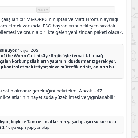
reklam
çalışılan bir MMORPG’nin iptali ve Matt Firor’un ayrılığı
 devam etmek zorunda. ESO hayranlarını bekleyen sıradaki
llemesi ve onunla birlikte gelen yeni zindan paketi olacak.
n sunuyor,”
diyor ZOS.
s of the Worm Cult hikâye örgüsüyle tematik bir bağ
h çalan korkunç silahların yapımını durdurmanız gerekiyor.
 kontrol etmek istiyor; siz ve müttefikleriniz, onların bu
ni satın almanız gerektiğini belirtelim. Ancak U47
likte atların nihayet suda yüzebilmesi ve yığınlanabilir
iyor; böylece Tamriel’in atlarının yaşadığı aşırı su korkusu
iz,”
diye espri yapıyor ekip.