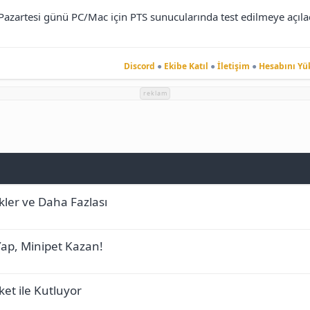
azartesi günü PC/Mac için PTS sunucularında test edilmeye açı
Discord
●
Ekibe Katıl
●
İletişim
●
Hesabını Yü
reklam
ler ve Daha Fazlası
ap, Minipet Kazan!
aket ile Kutluyor