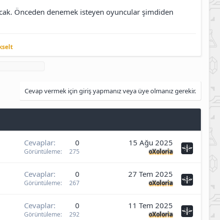
lacak. Önceden denemek isteyen oyuncular şimdiden
kselt
Cevap vermek için giriş yapmanız veya üye olmanız gerekir.
Cevaplar
0
15 Ağu 2025
Görüntüleme
275
oXoloria
Cevaplar
0
27 Tem 2025
Görüntüleme
267
oXoloria
Cevaplar
0
11 Tem 2025
Görüntüleme
292
oXoloria