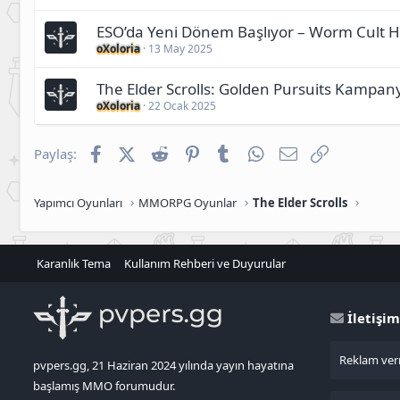
ESO’da Yeni Dönem Başlıyor – Worm Cult Hi
oXoloria
13 May 2025
The Elder Scrolls: Golden Pursuits Kampany
oXoloria
22 Ocak 2025
Facebook
X (Twitter)
Reddit
Pinterest
Tumblr
WhatsApp
E-posta
Link
Paylaş:
Yapımcı Oyunları
MMORPG Oyunlar
The Elder Scrolls
Karanlık Tema
Kullanım Rehberi ve Duyurular
İletişim
Reklam verm
pvpers.gg, 21 Haziran 2024 yılında yayın hayatına
başlamış MMO forumudur.