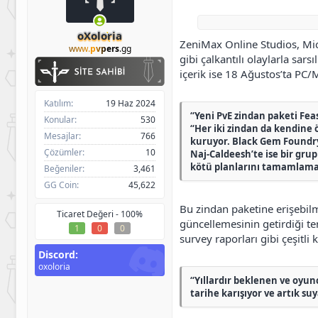
h
g
l
i
ı
e
b
ç
r
oXoloria
ZeniMax Online Studios, Micr
i
t
www.
pvpers
.gg
a
gibi çalkantılı olaylarla sa
r
içerik ise 18 Ağustos’ta PC/
i
h
Katılım
19 Haz 2024
i
“Yeni PvE zindan paketi Feas
Konular
530
“Her iki zindan da kendine 
Mesajlar
766
kuruyor. Black Gem Foundry’
Çözümler
10
Naj-Caldeesh’te ise bir grup
kötü planlarını tamamlama
Beğeniler
3,461
GG Coin
45,622
Bu zindan paketine erişebilm
Ticaret Değeri -
100%
güncellemesinin getirdiği tem
1
0
0
survey raporları gibi çeşitli 
Discord
oxoloria
“Yıllardır beklenen ve oyunc
tarihe karışıyor ve artık s