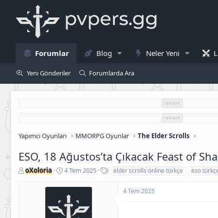
Forumlar
Blog
Neler Yeni
L
Yeni Gönderiler
Forumlarda Ara
reklam
reklam
Yapımcı Oyunları
MMORPG Oyunlar
The Elder Scrolls
ESO, 18 Ağustos’ta Çıkacak Feast of S
K
B
E
oXoloria
4 Tem 2025
elder scrolls online türkçe
eso türkç
o
a
t
n
ş
i
4 Tem 2025
u
l
k
S
a
e
a
n
t