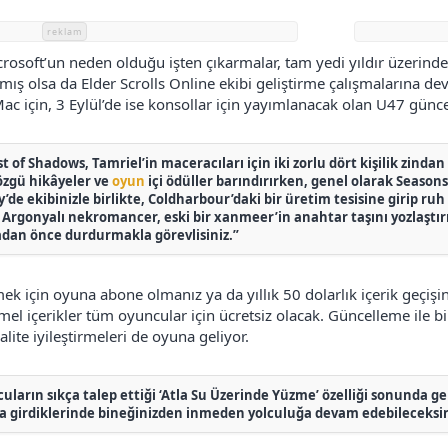
reklam
osoft’un neden olduğu işten çıkarmalar, tam yedi yıldır üzerinde 
rsılmış olsa da Elder Scrolls Online ekibi geliştirme çalışmalarına
Mac için, 3 Eylül’de ise konsollar için yayımlanacak olan U47 günce
t of Shadows, Tamriel’in maceracıları için iki zorlu dört kişilik zinda
özgü hikâyeler ve
oyun
içi ödüller barındırırken, genel olarak Season
de ekibinizle birlikte, Coldharbour’daki bir üretim tesisine girip ru
 Argonyalı nekromancer, eski bir xanmeer’in anahtar taşını yozlaştırıp
dan önce durdurmakla görevlisiniz.”
ek için oyuna abone olmanız ya da yıllık 50 dolarlık içerik geçişi
el içerikler tüm oyuncular için ücretsiz olacak. Güncelleme ile bir
kalite iyileştirmeleri de oyuna geliyor.
uların sıkça talep ettiği ‘Atla Su Üzerinde Yüzme’ özelliği sonunda gel
uya girdiklerinde bineğinizden inmeden yolculuğa devam edebileceksin