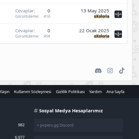
Cevaplar
0
13 May 2025
Görüntüleme
416
oXoloria
Cevaplar
0
22 Ocak 2025
Görüntüleme
458
oXoloria
Discord
Instagram
TikTok
Ulaşın
Kullanım Sözleşmesi
Gizlilik Politikası
Yardım
Ana Sayfa
Sosyal Medya Hesaplarımız
982
+ pvpers.gg Discord
6,977