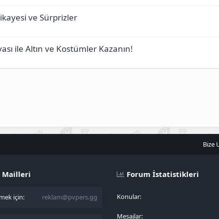
kayesi ve Sürprizler
ası ile Altın ve Kostümler Kazanın!
Bize 
 Mailleri
Forum İstatistikleri
Konular
ek için:
reklam@pvpers.gg
Mesajlar