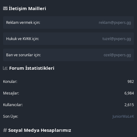
İletişim Mailleri
Reklam vermek için:
reklam@pvpers.gg
Hukuk ve KVKK için:
tuzel@pvpers.gg
Ban ve sorunlar için:
ozel@pvpers.gg
Forum İstatistikleri
Konular
982
Mesajlar
6,984
Kullanıcılar
2,615
Son Üye
JuniorWaLeK
Sosyal Medya Hesaplarımız