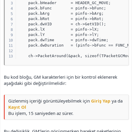
    pack.bHeader      = HEADER_GC_MOVE;

    pack.bFunc        = pinfo->bFunc;

    pack.bArg         = pinfo->bArg;

    pack.bRot         = pinfo->bRot;

    pack.dwVID        = ch->GetVID();

    pack.lX           = pinfo->lX;

    pack.lY           = pinfo->lY;

    pack.dwTime       = pinfo->dwTime;

    pack.dwDuration   = (pinfo->bFunc == FUNC_MO
    ch->PacketAround(&pack, sizeof(TPacketGCMov
Bu kod bloğu, GM karakterleri için bir kontrol eklenerek
aşağıdaki gibi değiştirilmelidir:
Gizlenmiş içeriği görüntüleyebilmek için
Giriş Yap
ya da
Kayıt Ol
Bu işlem, 15 saniyeden az sürer.
Bu değişiklik, GM’lerin görünmezken hareket paketlerinin