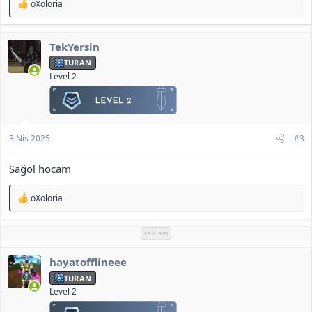
T
oXoloria
e
p
k
TekYersin
i
l
TURAN
e
Level 2
r
:
3 Nis 2025
#3
Sağol hocam
T
oXoloria
e
p
k
reklam
i
l
hayatofflineee
e
r
TURAN
:
Level 2