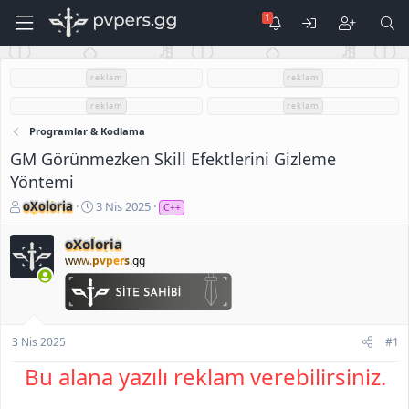
reklam
reklam
reklam
reklam
Programlar & Kodlama
GM Görünmezken Skill Efektlerini Gizleme
Yöntemi
K
B
oXoloria
3 Nis 2025
C++
o
a
n
ş
oXoloria
u
l
www.
pvpers
.gg
S
a
a
n
h
g
i
ı
b
ç
3 Nis 2025
#1
i
t
Bu alana yazılı reklam verebilirsiniz.
a
r
i