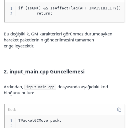
if (IsGM() && IsAffectFlag(AFF_INVISIBILITY))

        return;
Bu değişiklik, GM karakterleri görünmez durumdayken
hareket paketlerinin gönderilmesini tamamen
engelleyecektir.
2. input_main.cpp Güncellemesi
Ardından,
dosyasında aşağıdaki kod
input_main.cpp
bloğunu bulun:
Kod:
TPacketGCMove pack;
