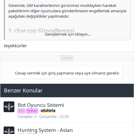
Sistemde, GM karakterlerinin görünmez moddayken hareket
paketlerinin diğer oyunculara gönderilmesini engellemek amacıyla
aşağıdaki değişiklikler yapılmalıdır.
1. char.cpp Güncellemesi
Genişletmek için tıklayın...
teşekkürler
Öncelikle,
dosyasında aşağıdaki satırı bulun:
char.cpp
Kod:
reklam
void CHARACTER::SendMovePacket(BYTE bFunc, BYT
Cevap vermek için giriş yapmanız veya üye olmanız gerekir.
{
Benzer Konular
Bu satırın hemen altına şu ekleme yapılmalıdır:
Kod:
Bot Oyuncu Sistemi
oXoloria
C++
Python
if (IsGM() && IsAffectFlag(AFF_INVISIBILITY))

Cevaplar
2
Çarşamba - 22:26
        return;
Hunting System - Aslan