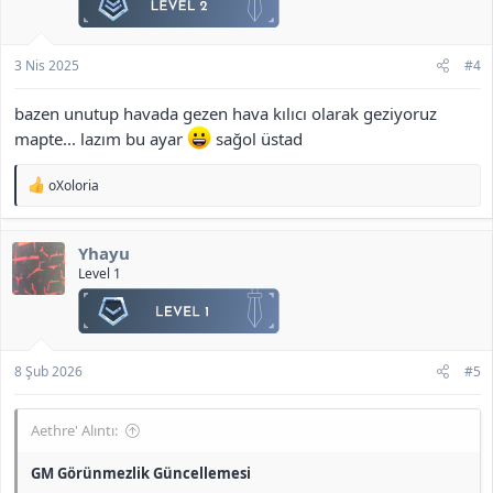
3 Nis 2025
#4
bazen unutup havada gezen hava kılıcı olarak geziyoruz
mapte... lazım bu ayar
sağol üstad
T
oXoloria
e
p
k
Yhayu
i
l
Level 1
e
r
:
8 Şub 2026
#5
Aethre' Alıntı:
GM Görünmezlik Güncellemesi