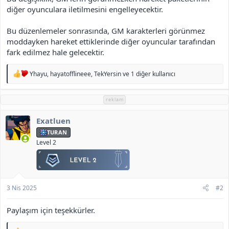
diğer oyunculara iletilmesini engelleyecektir.
Bu düzenlemeler sonrasında, GM karakterleri görünmez
moddayken hareket ettiklerinde diğer oyuncular tarafından
fark edilmez hale gelecektir.
T
Yhayu
,
hayatofflineee
,
TekYersin
ve 1 diğer kullanıcı
e
p
k
reklam
i
l
Exatluen
e
r
TURAN
:
Level 2
3 Nis 2025
#2
Paylaşım için teşekkürler.