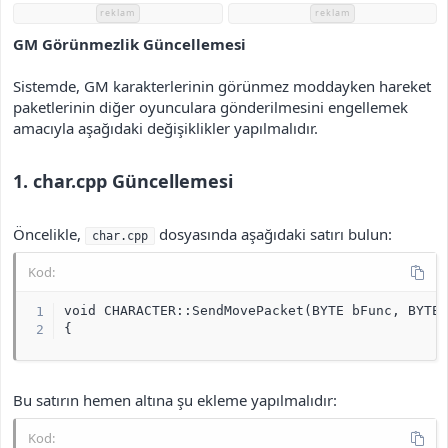
h
reklam
reklam
i
GM Görünmezlik Güncellemesi
Sistemde, GM karakterlerinin görünmez moddayken hareket
paketlerinin diğer oyunculara gönderilmesini engellemek
amacıyla aşağıdaki değişiklikler yapılmalıdır.
1. char.cpp Güncellemesi
Öncelikle,
dosyasında aşağıdaki satırı bulun:
char.cpp
Kod:
void CHARACTER::SendMovePacket(BYTE bFunc, BYTE 
{
Bu satırın hemen altına şu ekleme yapılmalıdır:
Kod: