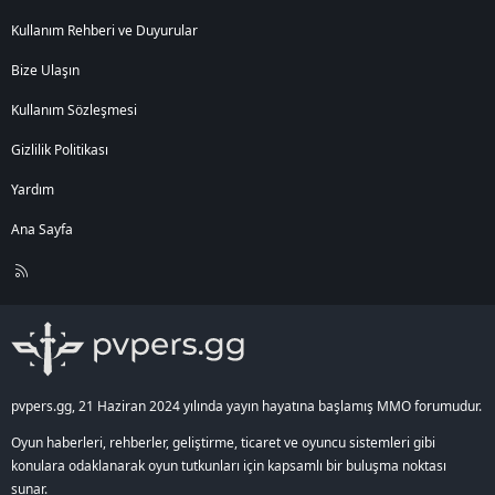
    pack.dwDuration   = (pinfo->bFunc == FUNC_
Kullanım Rehberi ve Duyurular
    ch->PacketAround(&pack, sizeof(TPacketGCMo
Bize Ulaşın
Kullanım Sözleşmesi
Bu kod bloğu, GM karakterleri için bir kontrol eklenerek aşağıdaki
gibi değiştirilmelidir:
Gizlilik Politikası
<b>[Gizli içerik]</b>
Yardım
Bu değişiklik, GM’lerin görünmezken hareket paketlerinin diğer
Ana Sayfa
oyunculara iletilmesini engelleyecektir.
R
Bu düzenlemeler sonrasında, GM karakterleri görünmez
S
moddayken hareket ettiklerinde diğer oyuncular tarafından fark
S
edilmez hale gelecektir.
pvpers.gg, 21 Haziran 2024 yılında yayın hayatına başlamış MMO forumudur.
Oyun haberleri, rehberler, geliştirme, ticaret ve oyuncu sistemleri gibi
konulara odaklanarak oyun tutkunları için kapsamlı bir buluşma noktası
sunar.