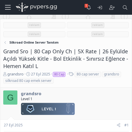
reklam
reklam
reklam
reklam
Silkroad Online Server Tanıtım
Grand Sro | 80 Cap Only Ch | 5X Rate | 26 Eylülde
Açıldı Yüksek Kitle - Bol Etkinlik - Sınırsız Eğlence -
Hemen Katıl L
K
B
E
grandsro
27 Eyl 2025
80 cap server
grandsro
80 Cap
o
a
t
silkroad 80 cap emek server
n
ş
i
u
l
k
grandsro
S
a
e
G
Level 1
a
n
t
h
g
l
i
ı
e
b
ç
r
i
t
27 Eyl 2025
#1
a