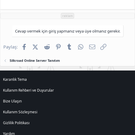
reklam
Cevap vermek için giriş yapmanız veya üye olmanız gerekir.
Facebook
X (Twitter)
Reddit
Pinterest
Tumblr
WhatsApp
E-posta
Link
Paylaş:
Silkroad Online Server Tanıtım
Karanlık Tema
Kullanım Rehberi ve Duyurular
Bize Ulaşın
Kullanım Sözleşmesi
Gizlilik Politikası
Yardım