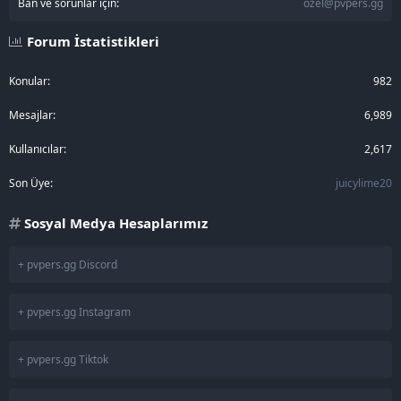
Ban ve sorunlar için:
ozel@pvpers.gg
Forum İstatistikleri
Konular
982
Mesajlar
6,989
Kullanıcılar
2,617
Son Üye
juicylime20
Sosyal Medya Hesaplarımız
+ pvpers.gg Discord
+ pvpers.gg Instagram
+ pvpers.gg Tiktok