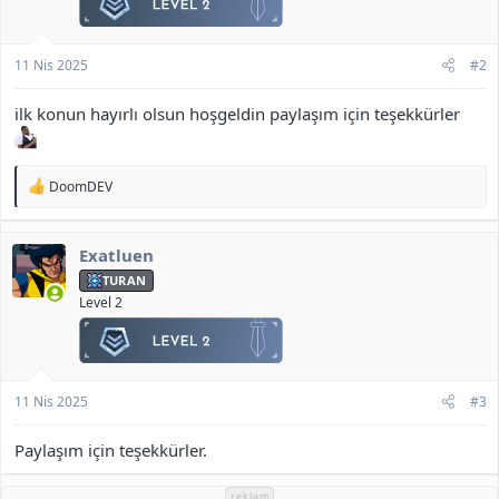
11 Nis 2025
#2
ilk konun hayırlı olsun hoşgeldin paylaşım için teşekkürler
T
DoomDEV
e
p
k
Exatluen
i
l
TURAN
e
Level 2
r
:
11 Nis 2025
#3
Paylaşım için teşekkürler.
reklam