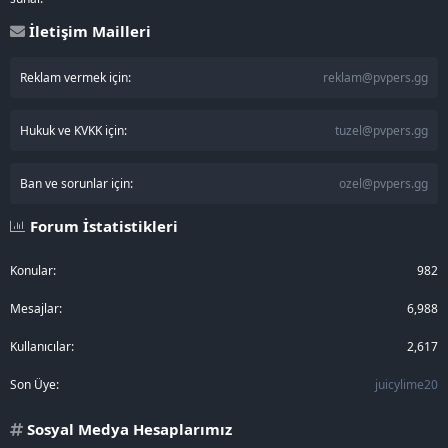
İletişim Mailleri
Reklam vermek için:
reklam@pvpers.gg
Hukuk ve KVKK için:
tuzel@pvpers.gg
Ban ve sorunlar için:
ozel@pvpers.gg
Forum İstatistikleri
Konular
982
Mesajlar
6,988
Kullanıcılar
2,617
Son Üye
juicylime20
Sosyal Medya Hesaplarımız