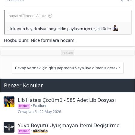
hayatofflineee' Alıntı:
ilk konun hayırlı olsun hoşgeldin paylaşım için teşekkürler
Hoşbuldum. Nice formlara hocam.
reklam
Cevap vermek için giriş yapmanız veya üye olmanız gerekir.
Benzer Konular
Lib Hatası Çözümü - 585 Adet Lib Dosyası
Exatluen
Rehber
Cevaplar
5
22 May 2026
Yuva Boyutu Uyuşmayan İtemi Değiştirme
oXoloria
Rehber