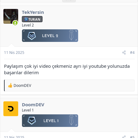
TekYersin
TURAN
Level 2
11 Nis 2025
#4
Paylaşım çok iyi video çekmeniz ayrı iyi youtube yolunuzda
başarılar dilerim
T
DoomDEV
e
p
k
DoomDEV
i
l
Level 1
e
r
:
11 Nis 2025
#5