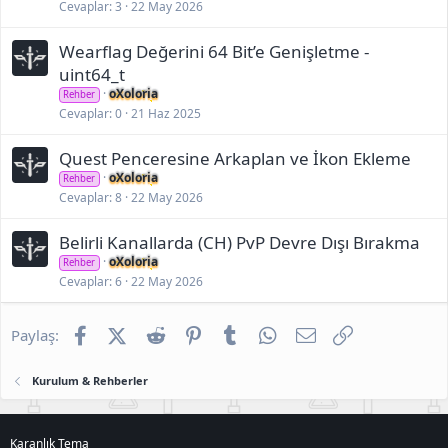
Cevaplar
3
22 May 2026
Wearflag Değerini 64 Bit’e Genişletme -
uint64_t
oXoloria
Rehber
Cevaplar
0
21 Haz 2025
Quest Penceresine Arkaplan ve İkon Ekleme
oXoloria
Rehber
Cevaplar
8
22 May 2026
Belirli Kanallarda (CH) PvP Devre Dışı Bırakma
oXoloria
Rehber
Cevaplar
6
22 May 2026
Facebook
X (Twitter)
Reddit
Pinterest
Tumblr
WhatsApp
E-posta
Link
Paylaş:
Kurulum & Rehberler
Karanlık Tema