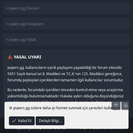
+ pvpers.gg Discord
+ pvpers.gg Instagram
+ pvpers.gg Tiktok
YASAL UYARI
pvpers.gg, kullanıcıların içerik paylaşımı yapabildiği bir forum sitesidir.
5651 Sayılı Kanun'un 8. Maddesi ve T.C.K.'nın 125. Maddesi gereğince,
forumda paylaşılan içeriklerden tamamen ilgili kullanıcılar sorumludur.
Bu nedenle, forumdaki içerikleri önceden kontrol etme veya araştırma
yükümlülüğü bulunmamaktadır. Hukuka aykırı olduğunu düşündüğünüz
içerikleri
BURADAN
bildirin, en kısa sürede inceleyip dönüş yapacağız.
Üst
Alt
🍪 pvpers.gg sizlere daha iyi hizmet sunmak için çerezleri kullanıyor.
Kabul Et
Detaylı Bilgi…
®
© 2024–2026
pvpers.gg
•
Community platform by XenForo
Türkiye’nin yenilikçi MMO forumu.
© 2010–2026 XenForo Ltd.