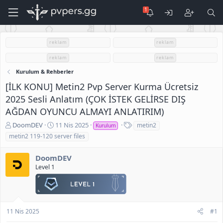
reklam
reklam
reklam
reklam
Kurulum & Rehberler
[İLK KONU] Metin2 Pvp Server Kurma Ücretsiz
2025 Sesli Anlatım (ÇOK İSTEK GELİRSE DIŞ
AĞDAN OYUNCU ALMAYI ANLATIRIM)
K
B
E
DoomDEV
11 Nis 2025
metin2
Kurulum
o
a
t
metin2 119-120 server files
n
ş
i
u
l
k
DoomDEV
S
a
e
Level 1
a
n
t
h
g
l
i
ı
e
b
ç
r
i
t
11 Nis 2025
#1
a