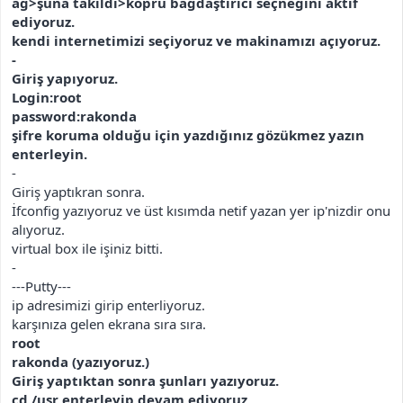
ağ>şuna takıldı>köprü bağdaştırıcı seçneğini aktif
ediyoruz.
kendi internetimizi seçiyoruz ve makinamızı açıyoruz.
-
Giriş yapıyoruz.
Login:root
password:rakonda
şifre koruma olduğu için yazdığınız gözükmez yazın
enterleyin.
-
Giriş yaptıkran sonra.
İfconfig yazıyoruz ve üst kısımda netif yazan yer ip'nizdir onu
alıyoruz.
virtual box ile işiniz bitti.
-
---Putty---
ip adresimizi girip enterliyoruz.
karşınıza gelen ekrana sıra sıra.
root
rakonda (yazıyoruz.)
Giriş yaptıktan sonra şunları yazıyoruz.
cd /usr enterleyip devam ediyoruz