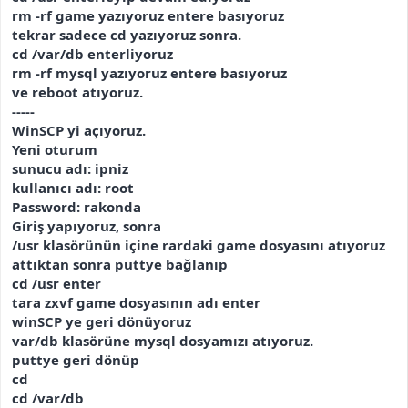
rm -rf game yazıyoruz entere basıyoruz
tekrar sadece cd yazıyoruz sonra.
cd /var/db enterliyoruz
rm -rf mysql yazıyoruz entere basıyoruz
ve reboot atıyoruz.
-----
WinSCP yi açıyoruz.
Yeni oturum
sunucu adı: ipniz
kullanıcı adı: root
Password: rakonda
Giriş yapıyoruz, sonra
/usr klasörünün içine rardaki game dosyasını atıyoruz
attıktan sonra puttye bağlanıp
cd /usr enter
tara zxvf game dosyasının adı enter
winSCP ye geri dönüyoruz
var/db klasörüne mysql dosyamızı atıyoruz.
puttye geri dönüp
cd
cd /var/db