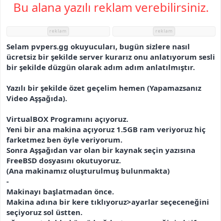
r
Bu alana yazılı reklam verebilirsiniz.
i
h
i
reklam
reklam
Selam pvpers.gg okuyucuları, bugün sizlere nasıl
ücretsiz bir şekilde server kurarız onu anlatıyorum sesli
bir şekilde düzgün olarak adım adım anlatılmıştır.
Yazılı bir şekilde özet geçelim hemen (Yapamazsanız
Video Aşşağıda).
VirtualBOX Programını açıyoruz.
Yeni bir ana makina açıyoruz 1.5GB ram veriyoruz hiç
farketmez ben öyle veriyorum.
Sonra Aşşağıdan var olan bir kaynak seçin yazısına
FreeBSD dosyasını okutuyoruz.
(Ana makinamız oluşturulmuş bulunmakta)
-
Makinayı başlatmadan önce.
Makina adına bir kere tıklıyoruz>ayarlar seçeceneğini
seçiyoruz sol üstten.