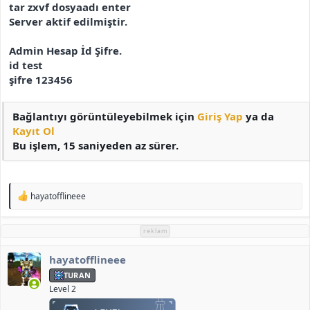
tar zxvf dosyaadı enter
Server aktif edilmiştir.
Admin Hesap İd Şifre.
id test
şifre 123456
Bağlantıyı görüntüleyebilmek için
Giriş Yap
ya da
Kayıt Ol
Bu işlem, 15 saniyeden az sürer.
T
hayatofflineee
e
p
k
reklam
i
l
hayatofflineee
e
r
TURAN
:
Level 2