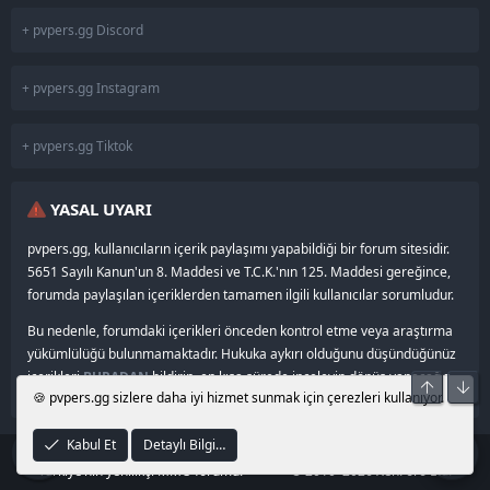
+ pvpers.gg Discord
+ pvpers.gg Instagram
+ pvpers.gg Tiktok
YASAL UYARI
pvpers.gg, kullanıcıların içerik paylaşımı yapabildiği bir forum sitesidir.
5651 Sayılı Kanun'un 8. Maddesi ve T.C.K.'nın 125. Maddesi gereğince,
forumda paylaşılan içeriklerden tamamen ilgili kullanıcılar sorumludur.
Bu nedenle, forumdaki içerikleri önceden kontrol etme veya araştırma
yükümlülüğü bulunmamaktadır. Hukuka aykırı olduğunu düşündüğünüz
içerikleri
BURADAN
bildirin, en kısa sürede inceleyip dönüş yapacağız.
Üst
Alt
🍪 pvpers.gg sizlere daha iyi hizmet sunmak için çerezleri kullanıyor.
Kabul Et
Detaylı Bilgi…
®
© 2024–2026
pvpers.gg
•
Community platform by XenForo
Türkiye’nin yenilikçi MMO forumu.
© 2010–2026 XenForo Ltd.