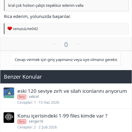
kral çok hızlısın çalıştı teşekkür ederim valla
Rica ederim, yolunuzda başarılar.
T
senuzuLme042
e
p
O
O
0
k
i
y
l
l
l
u
e
Cevap vermek için giriş yapmanız veya üye olmanız gerekir.
r
a
m
:
s
u
Benzer Konular
z
o
eski 120 seviye zırh ve silah iconlarını arıyorum
y
xxkral
Soru
l
Cevaplar
1
15 Haz 2026
a
Konu içerisindeki 1-99 files kimde var ?
sergio16
Soru
Cevaplar
2
2 Şub 2026