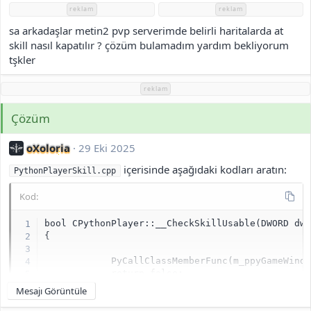
h
reklam
reklam
i
sa arkadaşlar metin2 pvp serverimde belirli haritalarda at
skill nasıl kapatılır ? çözüm bulamadım yardım bekliyorum
tşkler
reklam
Çözüm
oXoloria
29 Eki 2025
içerisinde aşağıdaki kodları aratın:
PythonPlayerSkill.cpp
Kod:
bool CPythonPlayer::__CheckSkillUsable(DWORD dwS
{

            PyCallClassMemberFunc(m_ppyGameWindo
            return false;

        }

Mesajı Görüntüle
    }