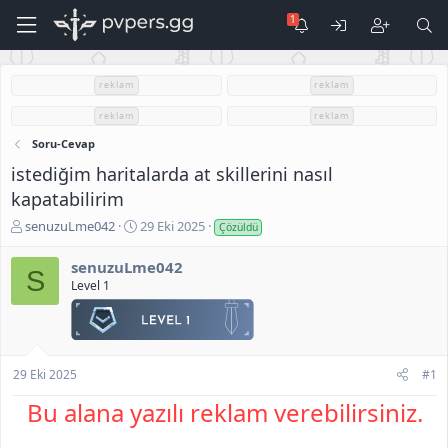
reklam
reklam
reklam
reklam
Soru-Cevap
istediğim haritalarda at skillerini nasıl
kapatabilirim
K
B
senuzuLme042
29 Eki 2025
Çözüldü
o
a
n
ş
senuzuLme042
S
u
l
Level 1
S
a
a
n
h
g
i
ı
b
ç
29 Eki 2025
#1
i
t
Bu alana yazılı reklam verebilirsiniz.
a
r
i