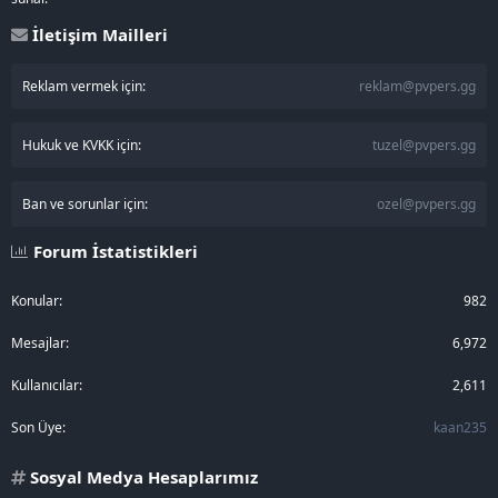
İletişim Mailleri
Reklam vermek için:
reklam@pvpers.gg
Hukuk ve KVKK için:
tuzel@pvpers.gg
Ban ve sorunlar için:
ozel@pvpers.gg
Forum İstatistikleri
Konular
982
Mesajlar
6,972
Kullanıcılar
2,611
Son Üye
kaan235
Sosyal Medya Hesaplarımız