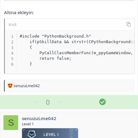
Altına ekleyin:
Kod:
#include "PythonBackground.h"

    if(pSkillData && strstr(CPythonBackground::I
    {

        PyCallClassMemberFunc(m_ppyGameWindow, "
        return false;

    }
T
senuzuLme042
e
p
O
O
Ç
0
k
i
y
l
ö
l
l
u
z
e
senuzuLme042
r
a
m
ü
S
Level 1
:
s
m
u