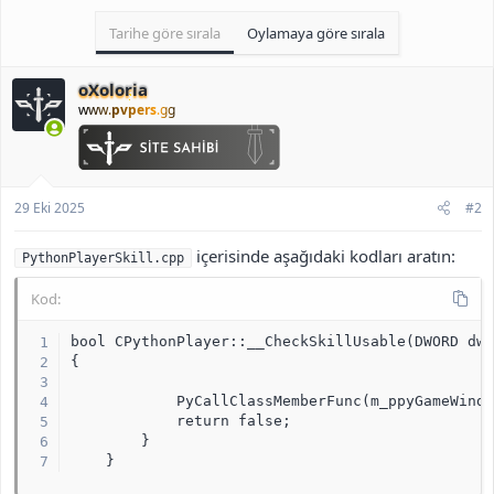
Tarihe göre sırala
Oylamaya göre sırala
Altına ekleyin:
oXoloria
Kod:
www.
pvpers
.gg
#include "PythonBackground.h"

    if(pSkillData && strstr(CPythonBackground::I
    {

        PyCallClassMemberFunc(m_ppyGameWindow, "
29 Eki 2025
#2
        return false;

    }
içerisinde aşağıdaki kodları aratın:
PythonPlayerSkill.cpp
Kod:
bool CPythonPlayer::__CheckSkillUsable(DWORD dwS
{

            PyCallClassMemberFunc(m_ppyGameWindo
            return false;

        }

    }