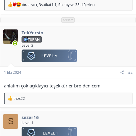
T
ibraaraci
,
3satkat1l1
,
Shelby
ve 35 diğerleri
e
p
k
reklam
i
l
TekYersin
e
r
TURAN
:
Level 2
1 Eki 2024
#2
anlatım çok açıklayıcı teşekkürler bro denicem
T
thex22
e
p
k
sezer16
i
S
l
Level 1
e
r