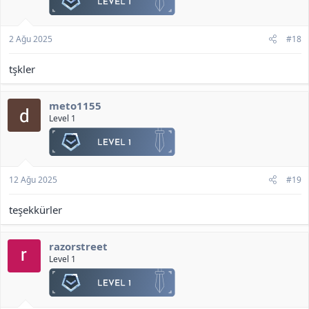
2 Ağu 2025
#18
tşkler
meto1155
Level 1
12 Ağu 2025
#19
teşekkürler
razorstreet
Level 1