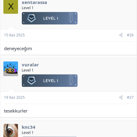
xentarassa
X
Alt tuşuna basılı tutarak
mouse'un sol ve sağ
Level 1
tıklamalarıyla ekranı çevirip haritayı rahatça inceleyebilir ve
düzenleyebilirsiniz.
15 Kas 2025
#26
deneyeceğim
vuralar
Level 1
19 Kas 2025
#27
tesekkurler
knc34
Level 1