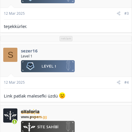
:
12 Mar 2025
#3
teşekkürler.
reklam
sezer16
S
Level 1
12 Mar 2025
#4
Link patlak malesefki üzdü
oXoloria
www.
pvpers
.gg