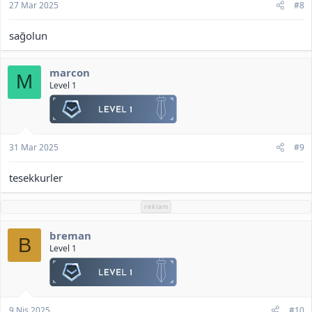
27 Mar 2025
#8
sağolun
marcon
M
Level 1
31 Mar 2025
#9
tesekkurler
reklam
breman
B
Level 1
9 Nis 2025
#10