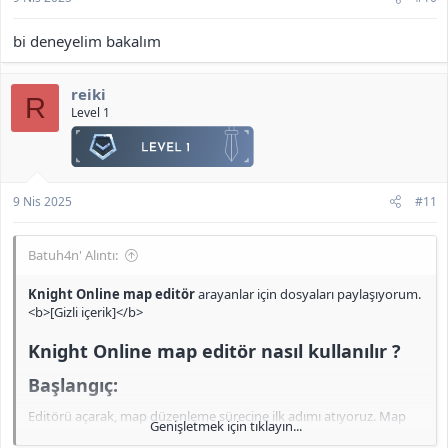
bi deneyelim bakalım
reiki
R
Level 1
9 Nis 2025
#11
Batuh4n' Alıntı:
Knight Online map editör
arayanlar için dosyaları paylaşıyorum.
<b>[Gizli içerik]</b>
Knight Online map editör nasıl kullanılır ?
Başlangıç:​
Editörü açarak, map düzenleme sürecine ilk adımı atıyoruz. Map
Genişletmek için tıklayın...
editörünü çalıştırıp düzenleme işlemlerine başlamak için aşağıdaki