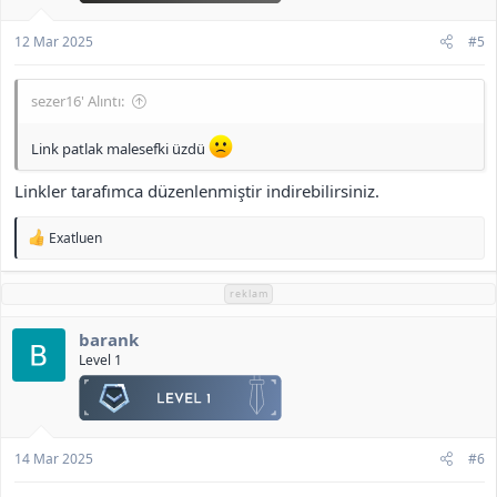
12 Mar 2025
#5
sezer16' Alıntı:
Link patlak malesefki üzdü
Linkler tarafımca düzenlenmiştir indirebilirsiniz.
T
Exatluen
e
p
k
reklam
i
l
barank
e
r
Level 1
:
14 Mar 2025
#6