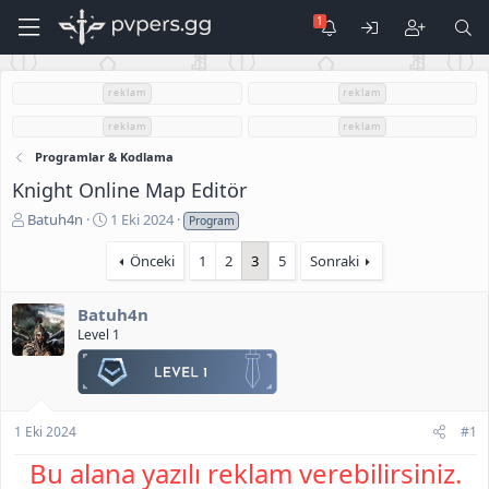
reklam
reklam
reklam
reklam
Programlar & Kodlama
Knight Online Map Editör
K
B
Batuh4n
1 Eki 2024
Program
o
a
n
ş
Önceki
1
2
3
5
Sonraki
u
l
S
a
Batuh4n
a
n
Level 1
h
g
i
ı
b
ç
i
t
a
1 Eki 2024
#1
r
i
Bu alana yazılı reklam verebilirsiniz.
h