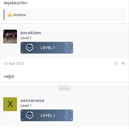
teşekkürlerr
T
oXoloria
e
p
k
koreklam
i
l
Level 1
e
r
:
23 Mar 2025
#7
sağol
reklam
xentarassa
X
Level 1