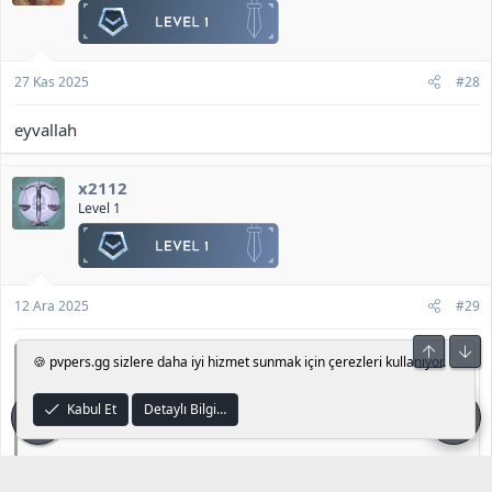
27 Kas 2025
#28
eyvallah
x2112
Level 1
12 Ara 2025
#29
Üst
Alt
🍪 pvpers.gg sizlere daha iyi hizmet sunmak için çerezleri kullanıyor.
Batuh4n' Alıntı:
Knight Online map editör
arayanlar için dosyaları paylaşıyorum.
Kabul Et
Detaylı Bilgi…
<b>[Gizli içerik]</b>
Knight Online map editör nasıl kullanılır ?
Başlangıç: