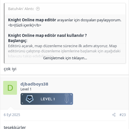
Batuh4n' Alıntı:
Knight Online map editör
arayanlar için dosyaları paylaşıyorum.
<b>[Gizli içerik]</b>
Knight Online map editör nasıl kullanılır ?
Başlangıç:
Editörü açarak, map düzenleme sürecine ilk adımı atıyoruz. Map
editörünü çalıştırıp düzenleme işlemlerine başlamak için aşağıdaki
kılavuzu takip edebilirsiniz.
Genişletmek için tıklayın...
Sık Kullanılan Araçlar ve İşlevleri:
çok iyi
Select:
Objeleri seçmek için kullanılan seçim modu.
Move:
Seçili objeyi harita üzerinde taşıma aracı.
djbadboys38
D
Rotate:
Objeleri döndürme veya yönlerini ayarlama işlemi.
Level 1
Scale:
Objelerin boyutlarını ve genişliğini düzenleme.
Object Brush:
Object List'ten seçilen objeleri haritaya
ekleme işlemi.
Smooth:
Arazinin düzeltilmesi; dağ veya çukur alanların
oyuncu geçişine uygun hale getirilmesi.
6 Eyl 2025
#23
River & Pond:
Haritaya dere ve göl ekleme.
Light Map:
Gölgelendirme işlemleri.
teşekkürler
Npc Path:
Kapılar, kollar ve yolların düzenlendiği bölüm.