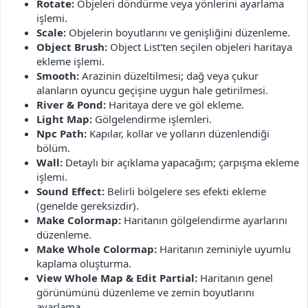
Rotate:
Objeleri döndürme veya yönlerini ayarlama
işlemi.
Scale:
Objelerin boyutlarını ve genişliğini düzenleme.
Object Brush:
Object List'ten seçilen objeleri haritaya
ekleme işlemi.
Smooth:
Arazinin düzeltilmesi; dağ veya çukur
alanların oyuncu geçişine uygun hale getirilmesi.
River & Pond:
Haritaya dere ve göl ekleme.
Light Map:
Gölgelendirme işlemleri.
Npc Path:
Kapılar, kollar ve yolların düzenlendiği
bölüm.
Wall:
Detaylı bir açıklama yapacağım; çarpışma ekleme
işlemi.
Sound Effect:
Belirli bölgelere ses efekti ekleme
(genelde gereksizdir).
Make Colormap:
Haritanın gölgelendirme ayarlarını
düzenleme.
Make Whole Colormap:
Haritanın zeminiyle uyumlu
kaplama oluşturma.
View Whole Map & Edit Partial:
Haritanın genel
görünümünü düzenleme ve zemin boyutlarını
ayarlama.