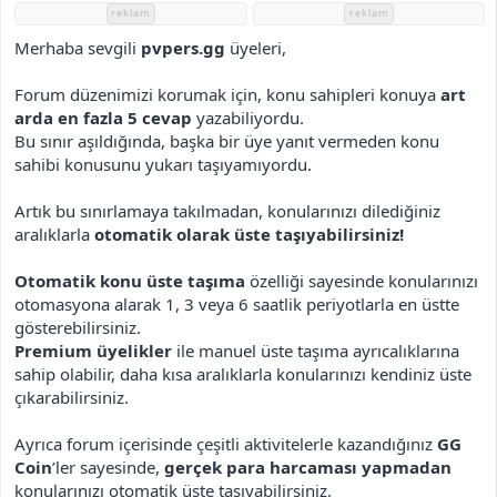
h
reklam
reklam
i
Merhaba sevgili
pvpers.gg
üyeleri,
Forum düzenimizi korumak için, konu sahipleri konuya
art
arda en fazla 5 cevap
yazabiliyordu.
Bu sınır aşıldığında, başka bir üye yanıt vermeden konu
sahibi konusunu yukarı taşıyamıyordu.
Artık bu sınırlamaya takılmadan, konularınızı dilediğiniz
aralıklarla
otomatik olarak üste taşıyabilirsiniz!
Otomatik konu üste taşıma
özelliği sayesinde konularınızı
otomasyona alarak 1, 3 veya 6 saatlik periyotlarla en üstte
gösterebilirsiniz.
Premium üyelikler
ile manuel üste taşıma ayrıcalıklarına
sahip olabilir, daha kısa aralıklarla konularınızı kendiniz üste
çıkarabilirsiniz.
Ayrıca forum içerisinde çeşitli aktivitelerle kazandığınız
GG
Coin
’ler sayesinde,
gerçek para harcaması yapmadan
konularınızı otomatik üste taşıyabilirsiniz.