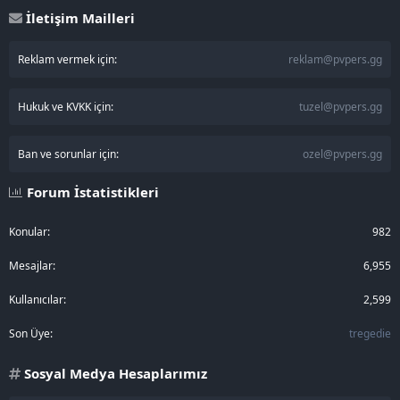
İletişim Mailleri
Reklam vermek için:
reklam@pvpers.gg
Hukuk ve KVKK için:
tuzel@pvpers.gg
Ban ve sorunlar için:
ozel@pvpers.gg
Forum İstatistikleri
Konular
982
Mesajlar
6,955
Kullanıcılar
2,599
Son Üye
tregedie
Sosyal Medya Hesaplarımız