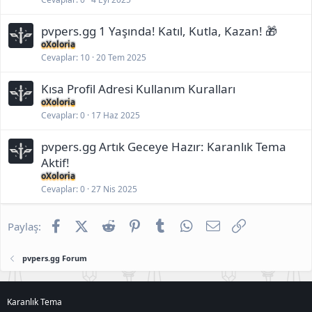
a
ş
ı
pvpers.gg 1 Yaşında! Katıl, Kutla, Kazan! 🎁
m
oXoloria
a
z
Cevaplar
10
20 Tem 2025
a
m
Kısa Profil Adresi Kullanım Kuralları
a
n
oXoloria
ı
Cevaplar
0
17 Haz 2025
:
8
pvpers.gg Artık Geceye Hazır: Karanlık Tema
O
c
Aktif!
a
oXoloria
k
Cevaplar
0
27 Nis 2025
2
0
2
Facebook
X (Twitter)
Reddit
Pinterest
Tumblr
WhatsApp
E-posta
Link
6
Paylaş:
-
2
0
pvpers.gg Forum
:
1
6
Karanlık Tema