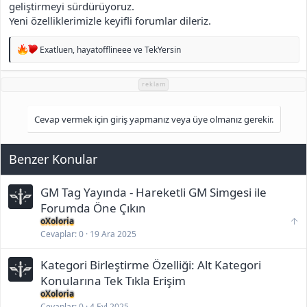
geliştirmeyi sürdürüyoruz.
Yeni özelliklerimizle keyifli forumlar dileriz.
T
Exatluen
,
hayatofflineee
ve
TekYersin
e
p
k
reklam
i
l
e
Cevap vermek için giriş yapmanız veya üye olmanız gerekir.
r
:
Benzer Konular
GM Tag Yayında - Hareketli GM Simgesi ile
Forumda Öne Çıkın
S
oXoloria
o
Cevaplar
0
19 Ara 2025
n
ü
Kategori Birleştirme Özelliği: Alt Kategori
s
t
Konularına Tek Tıkla Erişim
e
oXoloria
t
Cevaplar
0
4 Eyl 2025