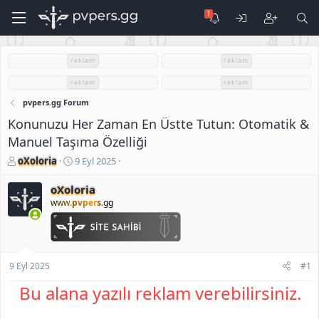
reklam
reklam
reklam
reklam
pvpers.gg Forum
Konunuzu Her Zaman En Üstte Tutun: Otomatik &
Manuel Taşıma Özelliği
K
B
oXoloria
9 Eyl 2025
o
a
n
ş
oXoloria
u
l
www.
pvpers
.gg
S
a
a
n
h
g
i
ı
b
ç
9 Eyl 2025
#1
i
t
Bu alana yazılı reklam verebilirsiniz.
a
r
i