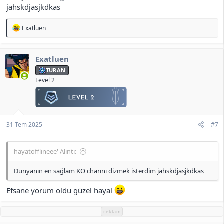
jahskdjasjkdkas
T
Exatluen
e
p
k
Exatluen
i
l
TURAN
e
Level 2
r
:
31 Tem 2025
#7
hayatofflineee' Alıntı:
Dünyanın en sağlam KO charını dizmek isterdim jahskdjasjkdkas
Efsane yorum oldu güzel hayal
reklam