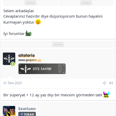
i
reklam
reklam
Selam arkadaşlar.
Cevaplarınız hazırdır diye düşünüyorum bunun hayalini
kurmayan yoktur
İyi forumlar
reklam
oXoloria
www.
pvpers
.gg
31 Tem 2025
#2
Bir süperyat + 12 ay yaz dışı bir mevsim görmeden tatil
Exatluen
TURAN