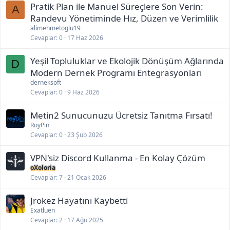
Pratik Plan ile Manuel Süreçlere Son Verin:
A
Randevu Yönetiminde Hız, Düzen ve Verimlilik
alimehmetoglu19
Cevaplar
0
17 Haz 2026
Yeşil Topluluklar ve Ekolojik Dönüşüm Ağlarında
D
Modern Dernek Programı Entegrasyonları
derneksoft
Cevaplar
0
9 Haz 2026
Metin2 Sunucunuzu Ücretsiz Tanıtma Fırsatı!
RoyPin
Cevaplar
0
23 Şub 2026
VPN'siz Discord Kullanma - En Kolay Çözüm
oXoloria
Cevaplar
7
21 Ocak 2026
Jrokez Hayatını Kaybetti
Exatluen
Cevaplar
2
17 Ağu 2025