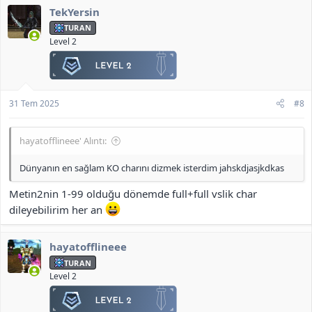
TekYersin
TURAN
Level 2
31 Tem 2025
#8
hayatofflineee' Alıntı:
Dünyanın en sağlam KO charını dizmek isterdim jahskdjasjkdkas
Metin2nin 1-99 olduğu dönemde full+full vslik char
dileyebilirim her an
hayatofflineee
TURAN
Level 2