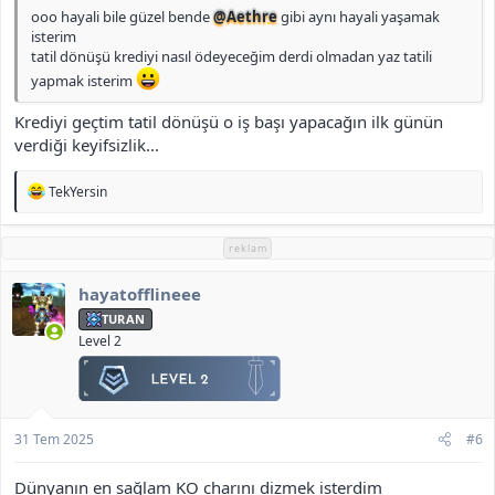
ooo hayali bile güzel bende
@Aethre
gibi aynı hayali yaşamak
isterim
tatil dönüşü krediyi nasıl ödeyeceğim derdi olmadan yaz tatili
yapmak isterim
Krediyi geçtim tatil dönüşü o iş başı yapacağın ilk günün
verdiği keyifsizlik...
T
TekYersin
e
p
k
reklam
i
l
hayatofflineee
e
r
TURAN
:
Level 2
31 Tem 2025
#6
Dünyanın en sağlam KO charını dizmek isterdim