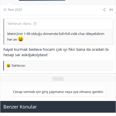
31 Tem 2025
#9
TekYersin' Alıntı:
Metin2nin 1-99 olduğu dönemde full+full vslik char dileyebilirim
her an
hayal kurmak bedava hocam çok iyi fikir bana da oradan bi
hesap sar askdjaksljdasd
T
TekYersin
e
p
k
reklam
i
l
e
Cevap vermek için giriş yapmanız veya üye olmanız gerekir.
r
:
Benzer Konular