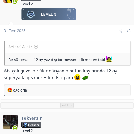
Level 2
31 Tem 2025
#3
Aethre' Alıntı:
Bir süperyat + 12 ay yaz dışı bir mevsim görmeden tatil
Abi çok güzel bir fikir dünyanın bütün koylarında 12 ay
süperyatla gezmek + limitsiz para
T
oXoloria
e
p
k
reklam
i
l
TekYersin
e
r
TURAN
:
Level 2