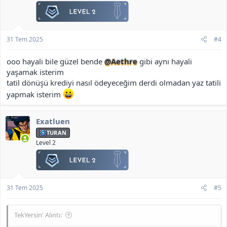
31 Tem 2025
#4
ooo hayali bile güzel bende
@Aethre
gibi aynı hayali
yaşamak isterim
tatil dönüşü krediyi nasıl ödeyeceğim derdi olmadan yaz tatili
yapmak isterim
Exatluen
TURAN
Level 2
31 Tem 2025
#5
TekYersin' Alıntı: