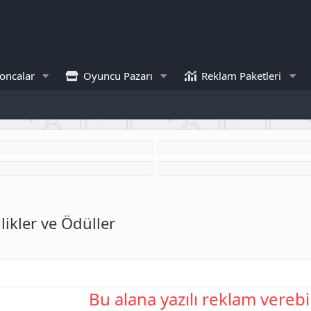
oncalar
Oyuncu Pazarı
Reklam Paketleri
nlikler ve Ödüller
Bu alana yazılı reklam verebil