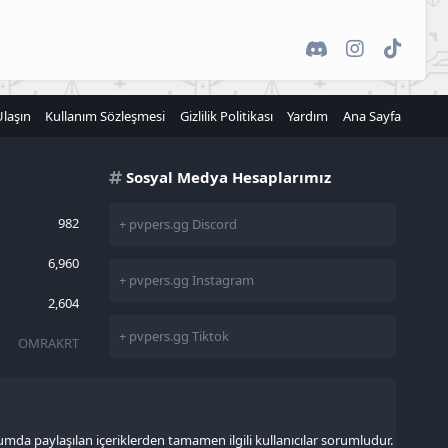
Discord
Instagram
TikTok
Ulaşın
Kullanım Sözleşmesi
Gizlilik Politikası
Yardım
Ana Sayfa
Sosyal Medya Hesaplarımız
982
+ pvpers.gg Discord
6,960
+ pvpers.gg Instagram
2,604
+ pvpers.gg Tiktok
OMRAKRT
rumda paylaşılan içeriklerden tamamen ilgili kullanıcılar sorumludur.