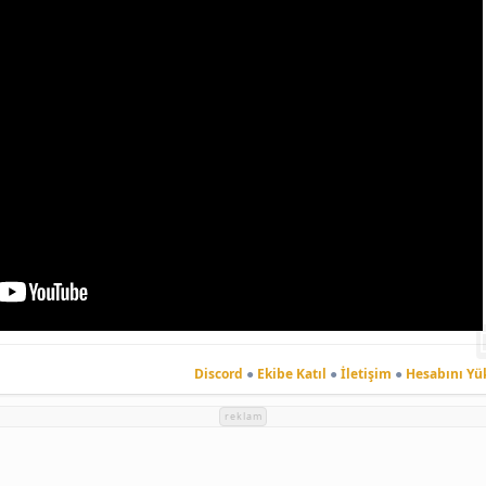
Discord
●
Ekibe Katıl
●
İletişim
●
Hesabını Yü
reklam