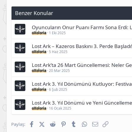
Benzer Konular
Oyuncuların Onur Puanı Farmı Sona Erdi: 
oXoloria
1 Eki 2025
Lost Ark – Kazeros Baskını 3. Perde Başladı!
oXoloria
5 Haz 2025
Lost Ark’ta 26 Mart Güncellemesi: Neler Ge
oXoloria
20 Mar 2025
Lost Ark 3. Yıl Dönümünü Kutluyor: Festival
oXoloria
6 Şub 2025
Lost Ark 3. Yıl Dönümü ve Yeni Güncellemel
oXoloria
16 Ocak 2025
Facebook
X (Twitter)
Reddit
Pinterest
Tumblr
WhatsApp
E-posta
Link
Paylaş: