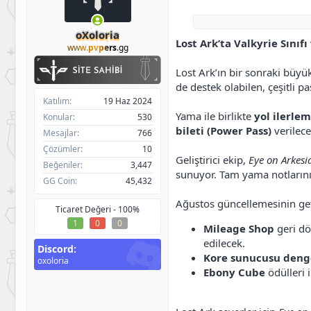
h
g
l
i
ı
e
b
ç
r
oXoloria
Lost Ark’ta Valkyrie Sını
i
t
www.
pvpers
.gg
a
r
Lost Ark’ın bir sonraki büy
i
de destek olabilen, çeşitli p
h
Katılım
19 Haz 2024
i
Yama ile birlikte
yol ilerlem
Konular
530
bileti (Power Pass)
verilece
Mesajlar
766
Çözümler
10
Geliştirici ekip,
Eye on Arkesi
Beğeniler
3,447
sunuyor. Tam yama notlarını
GG Coin
45,432
Ağustos güncellemesinin geti
Ticaret Değeri -
100%
1
0
0
Mileage Shop
geri dö
edilecek.
Discord
Kore sunucusu denge
oxoloria
Ebony Cube
ödülleri i