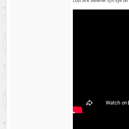
Lost Ark severler için
Eye on 