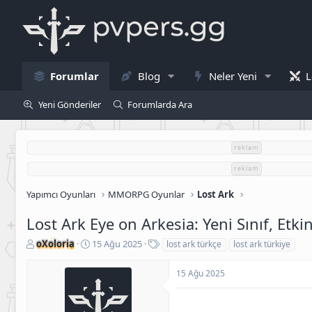
Forumlar
Blog
Neler Yeni
L
Yeni Gönderiler
Forumlarda Ara
reklam
reklam
Yapımcı Oyunları
MMORPG Oyunlar
Lost Ark
Lost Ark Eye on Arkesia: Yeni Sınıf, Etki
K
B
E
oXoloria
15 Ağu 2025
lost ark türkçe
lost ark türkiye
o
a
t
n
ş
i
15 Ağu 2025
u
l
k
S
a
e
a
n
t