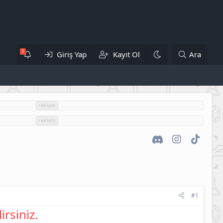
Giriş Yap
Kayıt Ol
Ara
reklam
reklam
Discord
Instagram
TikTok
#1
irsiniz.