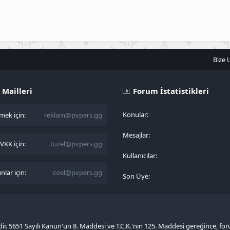
Bize 
 Mailleri
Forum İstatistikleri
Konular
ek için:
reklam@pvpers.gg
Mesajlar
KK için:
tuzel@pvpers.gg
Kullanıcılar
lar için:
ozel@pvpers.gg
Son Üye
sidir. 5651 Sayılı Kanun'un 8. Maddesi ve T.C.K.'nın 125. Maddesi gereğince, fo