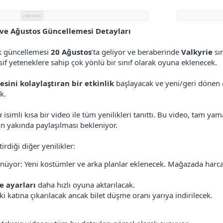
reklam
fı ve Ağustos Güncellemesi Detayları
ük güncellemesi
20 Ağustos
’ta geliyor ve beraberinde
Valkyrie
sın
asif yeteneklere sahip çok yönlü bir sınıf olarak oyuna eklenecek.
esini kolaylaştıran bir etkinlik
başlayacak ve yeni/geri dönen 
k.
a
isimli kısa bir video ile tüm yenilikleri tanıttı. Bu video, tam ya
n yakında paylaşılması bekleniyor.
rdiği diğer yenilikler:
nüyor: Yeni kostümler ve arka planlar eklenecek. Mağazada harcan
 ayarları
daha hızlı oyuna aktarılacak.
ki katına çıkarılacak ancak bilet düşme oranı yarıya indirilecek.