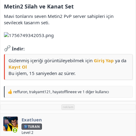
i
Metin2 Silah ve Kanat Set​
Mavi tonlarını seven Metin2 PvP server sahipleri için
sevilecek tasarım seti.
İndir:
Gizlenmiş içeriği görüntüleyebilmek için
Giriş Yap
ya da
Kayıt Ol
Bu işlem, 15 saniyeden az sürer.
T
reffuron
,
trakyamt121
,
hayatofflineee
ve 1 diğer kullanıcı
e
p
k
reklam
i
l
Exatluen
e
r
TURAN
:
Level 2