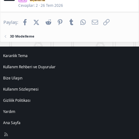
Cevaplar
2
26 Tem 2026
Facebook
X (Twitter)
Reddit
Pinterest
Tumblr
WhatsApp
E-posta
Link
Paylaş:
3D Modelleme
Karanlık Tema
Kullanım Rehberi ve Duyurular
Bize Ulaşın
Kullanım Sözleşmesi
Gizlilik Politikası
Yardım
Ana Sayfa
R