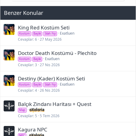
Benzer Konular
King Red Kostüm Seti
Exatluen
Kostüm
Başlık
Silah Fişi
Cevaplar
6
27 May 2026
Doctor Death Kostümü - Plechito
Exatluen
Kostüm
Başlık
Cevaplar
3
27 Nis 2026
Destiny (Kader) Kostüm Seti
Exatluen
Kostüm
Başlık
Silah Fişi
Cevaplar
4
26 Nis 2026
Balçık Zindanı Haritası + Quest
oXoloria
Map
Cevaplar
5
5 Tem 2026
Kagura NPC
oXoloria
NPC