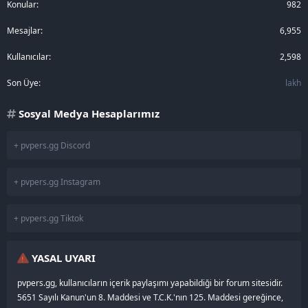
Konular
982
Mesajlar
6,955
Kullanıcılar
2,598
Son Üye
lakh
Sosyal Medya Hesaplarımız
+ pvpers.gg Discord
+ pvpers.gg Instagram
+ pvpers.gg Tiktok
YASAL UYARI
pvpers.gg, kullanıcıların içerik paylaşımı yapabildiği bir forum sitesidir.
5651 Sayılı Kanun'un 8. Maddesi ve T.C.K.'nın 125. Maddesi gereğince,