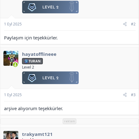
1 Eyl 2025
#2
Paylaşım için teşekkürler.
hayatofflineee
TURAN
Level 2
1 Eyl 2025
#3
arşive alıyorum teşekkürler.
reklam
trakyamt121