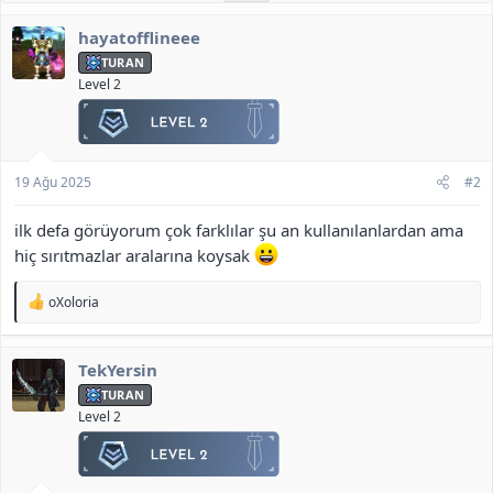
i
l
hayatofflineee
e
r
TURAN
:
Level 2
19 Ağu 2025
#2
ilk defa görüyorum çok farklılar şu an kullanılanlardan ama
hiç sırıtmazlar aralarına koysak
T
oXoloria
e
p
k
TekYersin
i
l
TURAN
e
Level 2
r
: