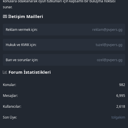
konulara odaklanarak oyun tutkunları için kapsamlı bir buluşma noktası
sunar.
İletişim Mailleri
Reklam vermek için:
reklam@pvpers.gg
Hukuk ve KVKK için:
tuzel@pvpers.gg
Ban ve sorunlar için:
ozel@pvpers.gg
Forum İstatistikleri
Konular
982
Mesajlar
6,995
Kullanıcılar
2,618
Son Üye
tolgakim