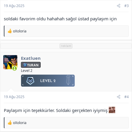
19 Ağu 2025
#3
soldaki favorim oldu hahahah sağol üstad paylaşım için
T
oXoloria
e
p
k
reklam
i
l
Exatluen
e
r
TURAN
:
Level 2
19 Ağu 2025
#4
Paylaşım için teşekkürler. Soldaki gerçekten iyiymiş
T
oXoloria
e
p