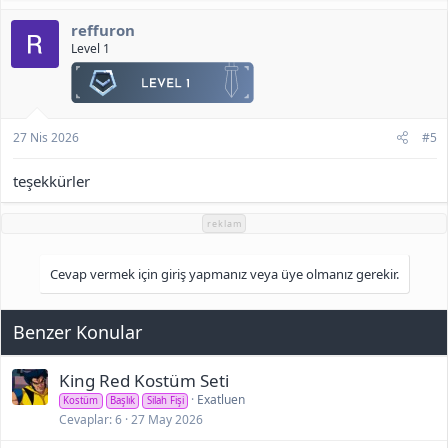
k
reffuron
i
l
Level 1
e
r
:
27 Nis 2026
#5
teşekkürler
reklam
Cevap vermek için giriş yapmanız veya üye olmanız gerekir.
Benzer Konular
King Red Kostüm Seti
Exatluen
Kostüm
Başlık
Silah Fişi
Cevaplar
6
27 May 2026