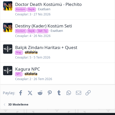
Doctor Death Kostümü - Plechito
Exatluen
Kostüm
Başlık
Cevaplar
3
27 Nis 2026
Destiny (Kader) Kostüm Seti
Exatluen
Kostüm
Başlık
Silah Fişi
Cevaplar
4
26 Nis 2026
Balçık Zindanı Haritası + Quest
oXoloria
Map
Cevaplar
5
5 Tem 2026
Kagura NPC
oXoloria
NPC
Cevaplar
2
26 Tem 2026
Facebook
X (Twitter)
Reddit
Pinterest
Tumblr
WhatsApp
E-posta
Link
Paylaş:
3D Modelleme