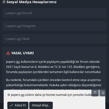
Sosyal Medya Hesaplarımız
+ pvpers.gg Discord
+ pvpers.gg Instagram
+ pvpers.gg Tiktok
YASAL UYARI
pvpers.gg, kullanıcıların içerik paylaşımı yapabildiği bir forum sitesidir.
5651 Sayılı Kanun'un 8. Maddesi ve T.C.K.'nın 125. Maddesi gereğince,
forumda paylaşılan içeriklerden tamamen ilgili kullanıcılar sorumludur.
Bu nedenle, forumdaki içerikleri önceden kontrol etme veya araştırma
yükümlülüğü bulunmamaktadır. Hukuka aykırı olduğunu düşündüğünüz
içerikleri
BURADAN
bildirin, en kısa sürede inceleyip dönüş yapacağız.
Üst
Alt
🍪 pvpers.gg sizlere daha iyi hizmet sunmak için çerezleri kullanıyor.
Kabul Et
Detaylı Bilgi…
®
© 2024–2026
pvpers.gg
•
Community platform by XenForo