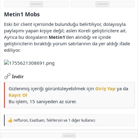
i
reklam
reklam
Metin1 Mobs​
Eski bir client içerisinde bulunduğu belirtiliyor, dolayısıyla
paylaşımı yapan kişiye değil; aslen Koreli geliştiricilere ait.
Ayrıca bu dosyaların
Metin1
'den alındığı ve içinde
geliştiricilerin bıraktığı yorum satırlarının da yer aldığı ifade
ediliyor.
İndir
Gizlenmiş içeriği görüntüleyebilmek için
Giriş Yap
ya da
Kayıt Ol
Bu işlem, 15 saniyeden az sürer.
T
reffuron
,
Exatluen
,
TekYersin
ve 1 diğer kullanıcı
e
p
k
reklam