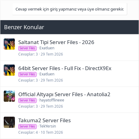
Cevap vermek için giriş yapmanız veya üye olmanız gerekir.
Benzer Konular
Saltanat Tipi Server Files - 2026
Exatluen
Server Files
Cevaplar
3
29 Tem 2026
64bit Server Files - Full Fix - DirectX9Ex
Exatluen
Server Files
Cevaplar
3
29 Tem 2026
Official Altyapı Server Files - Anatolia2
hayatofflineee
Server Files
Cevaplar
3
29 Tem 2026
Takuma2 Server Files
TekYersin
Server Files
Cevaplar
4
10 Tem 2026