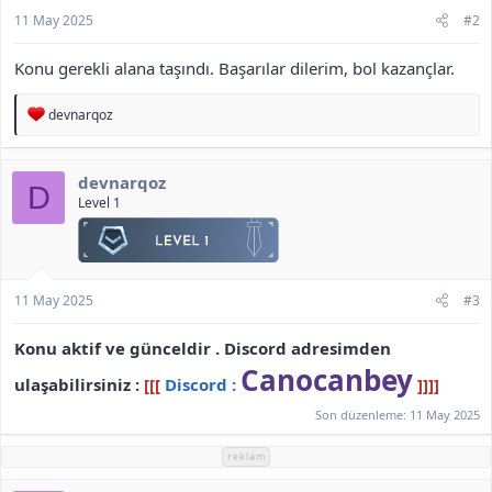
11 May 2025
#2
Konu gerekli alana taşındı. Başarılar dilerim, bol kazançlar.
T
devnarqoz
e
p
k
devnarqoz
i
D
l
Level 1
e
r
:
11 May 2025
#3
Konu aktif ve günceldir . Discord adresimden
Canocanbey
ulaşabilirsiniz :
[[[
Discord :
]]]]
Son düzenleme:
11 May 2025
reklam