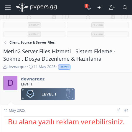
reklam
reklam
reklam
reklam
Client, Source & Server Files
Metin2 Server Files Hizmeti , Sistem Ekleme -
Sökme , Dosya Düzenleme & Hazırlama
K
B
devnarqoz
11 May 2025
Ücretli
o
a
n
ş
devnarqoz
D
u
l
Level 1
S
a
a
n
h
g
i
ı
b
ç
11 May 2025
#1
i
t
Bu alana yazılı reklam verebilirsiniz.
a
r
i