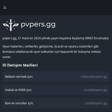
R
S
S
pvpers.gg, 21 Haziran 2024 yılında yayın hayatına başlamış MMO forumudur.
Oyun haberleri, rehberler, geliştirme, ticaret ve oyuncu sistemleri gibi
konulara odaklanarak oyun tutkunları için kapsamlı bir buluşma noktası
sunar.
İletişim Mailleri
Reklam vermek için:
reklam@pvpers.gg
Hukuk ve KVKK için:
tuzel@pvpers.gg
Ban ve sorunlar için:
ozel@pvpers.gg