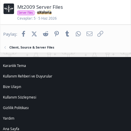
Mt2009 Server Files
oXoloria
Server Files
Cevaplar
5
5 Haz 2026
Facebook
X (Twitter)
Reddit
Pinterest
Tumblr
WhatsApp
E-posta
Link
Paylaş:
Client, Source & Server Files
Karanlık Tema
Kullanım Rehberi ve Duyurular
Bize Ulaşın
Kullanım Sözleşmesi
Gizlilik Politikası
Yardım
Ana Sayfa