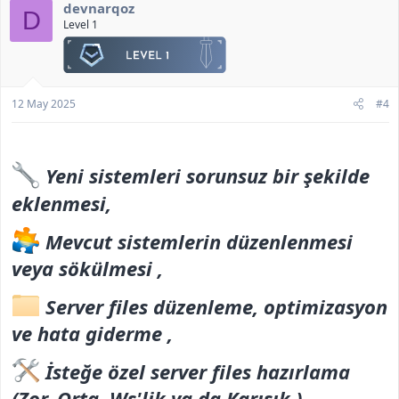
devnarqoz
D
Level 1
12 May 2025
#4
Yeni sistemleri sorunsuz bir şekilde
eklenmesi,
Mevcut sistemlerin düzenlenmesi
veya sökülmesi ,
Server files düzenleme, optimizasyon
ve hata giderme ,
İsteğe özel server files hazırlama
(Zor, Orta, Ws'lik ya da Karışık ) ,