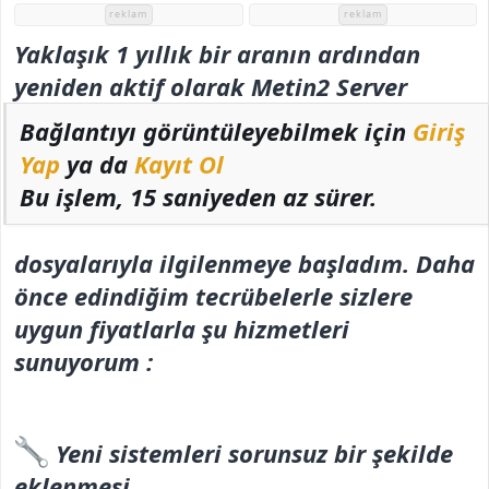
h
reklam
reklam
i
Yaklaşık 1 yıllık bir aranın ardından
yeniden aktif olarak Metin2 Server
Bağlantıyı görüntüleyebilmek için
Giriş
Yap
ya da
Kayıt Ol
Bu işlem, 15 saniyeden az sürer.
dosyalarıyla ilgilenmeye başladım. Daha
önce edindiğim tecrübelerle sizlere
uygun fiyatlarla şu hizmetleri
sunuyorum :
Yeni sistemleri sorunsuz bir şekilde
eklenmesi,