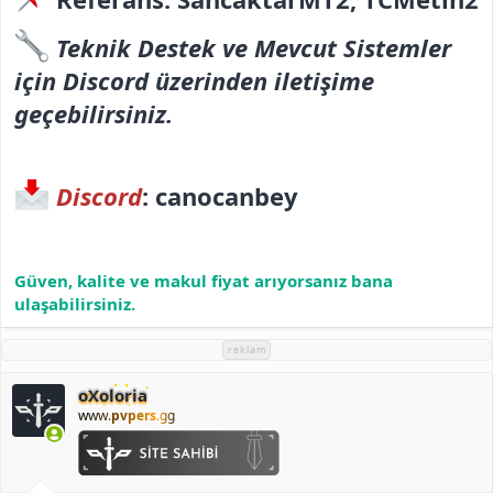
Teknik Destek ve Mevcut Sistemler
için Discord üzerinden iletişime
geçebilirsiniz.
Discord
:
canocanbey
Güven, kalite ve makul fiyat arıyorsanız bana
ulaşabilirsiniz.
reklam
oXoloria
www.
pvpers
.gg