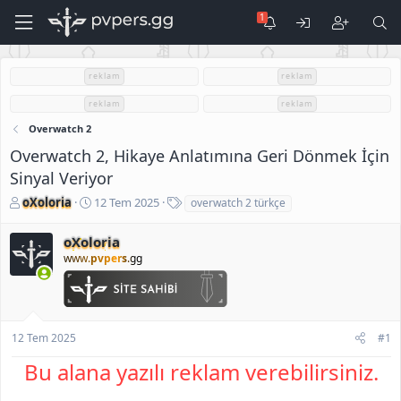
reklam
reklam
reklam
reklam
Overwatch 2
Overwatch 2, Hikaye Anlatımına Geri Dönmek İçin
Sinyal Veriyor
K
B
E
oXoloria
12 Tem 2025
overwatch 2 türkçe
o
a
t
n
ş
i
oXoloria
u
l
k
www.
pvpers
.gg
S
a
e
a
n
t
h
g
l
i
ı
e
b
ç
r
12 Tem 2025
#1
i
t
a
Bu alana yazılı reklam verebilirsiniz.
r
i