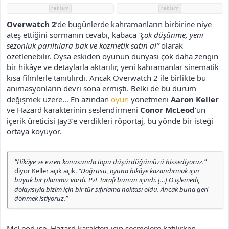
h
reklam
reklam
i
Overwatch 2
’de bugünlerde kahramanların birbirine niye
ateş ettiğini sormanın cevabı, kabaca
“çok düşünme, yeni
sezonluk parıltılara bak ve kozmetik satın al”
olarak
özetlenebilir. Oysa eskiden oyunun dünyası çok daha zengin
bir hikâye ve detaylarla aktarılır, yeni kahramanlar sinematik
kısa filmlerle tanıtılırdı. Ancak Overwatch 2 ile birlikte bu
animasyonların devri sona ermişti. Belki de bu durum
değişmek üzere… En azından
oyun
yönetmeni
Aaron Keller
ve Hazard karakterinin seslendirmeni
Conor McLeod
’un
içerik üreticisi Jay3’e verdikleri röportaj, bu yönde bir isteği
ortaya koyuyor.
“Hikâye ve evren konusunda topu düşürdüğümüzü hissediyoruz.”
diyor Keller açık açık.
“Doğrusu, oyuna hikâye kazandırmak için
büyük bir planımız vardı. PvE tarafı bunun içindi. […] O işlemedi,
dolayısıyla bizim için bir tür sıfırlama noktası oldu. Ancak buna geri
dönmek istiyoruz.”
McLeod ise, Hazard karakteri için seçmelere katılırken