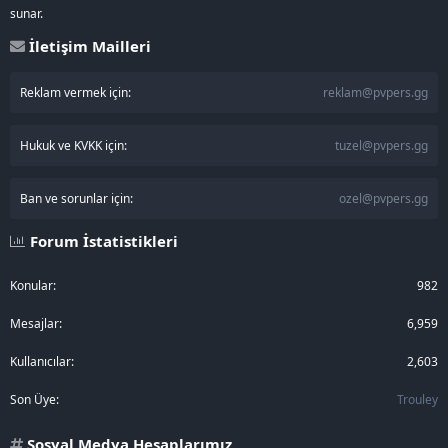
sunar.
İletişim Mailleri
Reklam vermek için:
reklam@pvpers.gg
Hukuk ve KVKK için:
tuzel@pvpers.gg
Ban ve sorunlar için:
ozel@pvpers.gg
Forum İstatistikleri
Konular
982
Mesajlar
6,959
Kullanıcılar
2,603
Son Üye
Trouley
Sosyal Medya Hesaplarımız