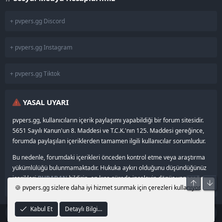
+ pvpers.gg Discord
+ pvpers.gg Instagram
+ pvpers.gg Tiktok
YASAL UYARI
pvpers.gg, kullanıcıların içerik paylaşımı yapabildiği bir forum sitesidir.
5651 Sayılı Kanun'un 8. Maddesi ve T.C.K.'nın 125. Maddesi gereğince,
forumda paylaşılan içeriklerden tamamen ilgili kullanıcılar sorumludur.
Bu nedenle, forumdaki içerikleri önceden kontrol etme veya araştırma
yükümlülüğü bulunmamaktadır. Hukuka aykırı olduğunu düşündüğünüz
içerikleri
BURADAN
bildirin, en kısa sürede inceleyip dönüş yapacağız.
Üst
Alt
🍪 pvpers.gg sizlere daha iyi hizmet sunmak için çerezleri kullanıyor.
Kabul Et
Detaylı Bilgi…
®
© 2024–2026
pvpers.gg
•
Community platform by XenForo
Türkiye’nin yenilikçi MMO forumu.
© 2010–2026 XenForo Ltd.