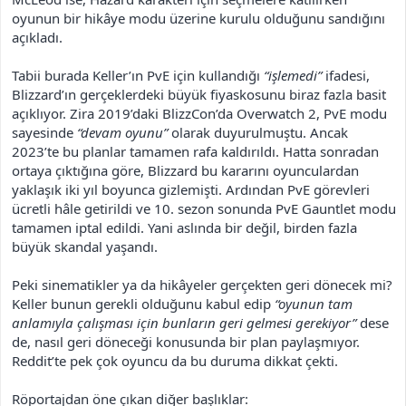
oyunun bir hikâye modu üzerine kurulu olduğunu sandığını
açıkladı.
Tabii burada Keller’ın PvE için kullandığı
“işlemedi”
ifadesi,
Blizzard’ın gerçeklerdeki büyük fiyaskosunu biraz fazla basit
açıklıyor. Zira 2019’daki BlizzCon’da Overwatch 2, PvE modu
sayesinde
“devam oyunu”
olarak duyurulmuştu. Ancak
2023’te bu planlar tamamen rafa kaldırıldı. Hatta sonradan
ortaya çıktığına göre, Blizzard bu kararını oyunculardan
yaklaşık iki yıl boyunca gizlemişti. Ardından PvE görevleri
ücretli hâle getirildi ve 10. sezon sonunda PvE Gauntlet modu
tamamen iptal edildi. Yani aslında bir değil, birden fazla
büyük skandal yaşandı.
Peki sinematikler ya da hikâyeler gerçekten geri dönecek mi?
Keller bunun gerekli olduğunu kabul edip
“oyunun tam
anlamıyla çalışması için bunların geri gelmesi gerekiyor”
dese
de, nasıl geri döneceği konusunda bir plan paylaşmıyor.
Reddit’te pek çok oyuncu da bu duruma dikkat çekti.
Röportajdan öne çıkan diğer başlıklar: