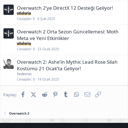
Overwatch 2’ye DirectX 12 Desteği Geliyor!
oXoloria
Cevaplar
0
6 Şub 2025
Overwatch 2 Orta Sezon Güncellemesi: Moth
Meta ve Yeni Etkinlikler
oXoloria
Cevaplar
0
23 Ocak 2025
Overwatch 2: Ashe’in Mythic Lead Rose Silah
Kostümü 21 Ocak’ta Geliyor!
Sedevras
Cevaplar
0
19 Ocak 2025
Facebook
X (Twitter)
Reddit
Pinterest
Tumblr
WhatsApp
E-posta
Link
Paylaş:
Overwatch 2