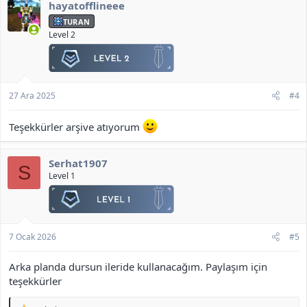
hayatofflineee
TURAN
Level 2
27 Ara 2025
#4
Teşekkürler arşive atıyorum
Serhat1907
S
Level 1
7 Ocak 2026
#5
Arka planda dursun ileride kullanacağım. Paylaşım için
teşekkürler