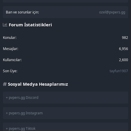
Ban ve sorunlar için:
ozel@pvpers.gg
Forum İstatistikleri
Konular
982
Mesajlar
6,956
Kullanıcılar
2,600
Son Üye
tayfun1907
Sosyal Medya Hesaplarımız
+ pvpers.gg Discord
+ pvpers.gg Instagram
+ pvpers.gg Tiktok