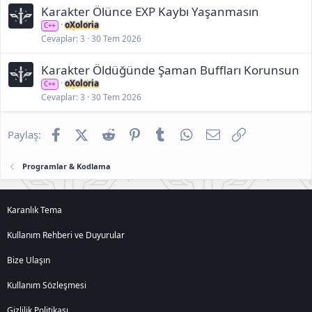
Karakter Ölünce EXP Kaybı Yaşanmasın
oXoloria
C++
Cevaplar
3
30 Tem 2026
Karakter Öldüğünde Şaman Buffları Korunsun
oXoloria
C++
Cevaplar
3
30 Tem 2026
Facebook
X (Twitter)
Reddit
Pinterest
Tumblr
WhatsApp
E-posta
Link
Paylaş:
Programlar & Kodlama
Karanlık Tema
Kullanım Rehberi ve Duyurular
Bize Ulaşın
Kullanım Sözleşmesi
Gizlilik Politikası