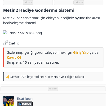
i
reklam
reklam
Metin2 Hediye Gönderme Sistemi​
Metin2 PvP serverınız için ekleyebileceğiniz oyuncular arası
hediyeleşme sistemi.
İndir:
Gizlenmiş içeriği görüntüleyebilmek için
Giriş Yap
ya da
Kayıt Ol
Bu işlem, 15 saniyeden az sürer.
T
Serhat1907
,
hayatofflineee
,
TekYersin
ve 1 diğer kullanıcı
e
p
k
reklam
i
l
Exatluen
e
r
TURAN