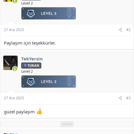
:
Level 2
27 Ara 2025
#2
Paylaşım için teşekkürler.
TekYersin
TURAN
Level 2
27 Ara 2025
#3
güzel paylaşım
reklam