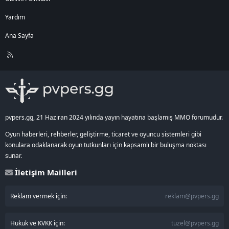
Yardım
Ana Sayfa
R
S
S
pvpers.gg, 21 Haziran 2024 yılında yayın hayatına başlamış MMO forumudur.
Oyun haberleri, rehberler, geliştirme, ticaret ve oyuncu sistemleri gibi
konulara odaklanarak oyun tutkunları için kapsamlı bir buluşma noktası
sunar.
İletişim Mailleri
Reklam vermek için:
reklam@pvpers.gg
Hukuk ve KVKK için:
tuzel@pvpers.gg