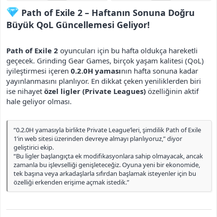
i
Path of Exile 2 – Haftanın Sonuna Doğru
Büyük QoL Güncellemesi Geliyor!​
Path of Exile 2
oyuncuları için bu hafta oldukça hareketli
geçecek. Grinding Gear Games, birçok yaşam kalitesi (QoL)
iyileştirmesi içeren
0.2.0H yaması
nın hafta sonuna kadar
yayınlanmasını planlıyor. En dikkat çeken yeniliklerden biri
ise nihayet
özel ligler (Private Leagues)
özelliğinin aktif
hale geliyor olması.
“0.2.0H yamasıyla birlikte Private League’leri, şimdilik Path of Exile
1’in web sitesi üzerinden devreye almayı planlıyoruz,” diyor
geliştirici ekip.
“Bu ligler başlangıçta ek modifikasyonlara sahip olmayacak, ancak
zamanla bu işlevselliği genişleteceğiz. Oyuna yeni bir ekonomide,
tek başına veya arkadaşlarla sıfırdan başlamak isteyenler için bu
özelliği erkenden erişime açmak istedik.”