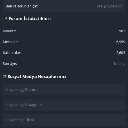
Ban ve sorunlar için:
ozel@pvpers.gg
Forum İstatistikleri
Konular
982
Mesajlar
6,959
Kullanıcılar
2,603
Son Üye
Trouley
Sosyal Medya Hesaplarımız
+ pvpers.gg Discord
+ pvpers.gg Instagram
+ pvpers.gg Tiktok