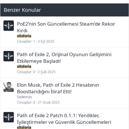
Benzer Konular
PoE2’nin Son Güncellemesi Steam’de Rekor
Kırdı
oXoloria
Cevaplar
1
3 Eyl 2025
Path of Exile 2, Orijinal Oyunun Gelişimini
Etkilemeye Başladı!
oXoloria
Cevaplar
0
2 Şub 2025
Elon Musk, Path of Exile 2 Hesabının
Boostlandığını İtiraf Etti!
Sedevras
Cevaplar
0
21 Ocak 2025
Path of Exile 2 Patch 0.1.1: Yenilikler,
İyileştirmeler ve Güvenlik Güncellemeleri
oXoloria