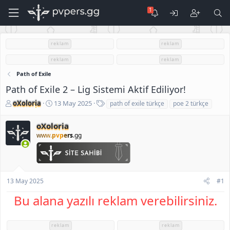
reklam
reklam
reklam
reklam
Path of Exile
Path of Exile 2 – Lig Sistemi Aktif Ediliyor!
K
B
E
oXoloria
13 May 2025
path of exile türkçe
poe 2 türkçe
o
a
t
n
ş
i
oXoloria
u
l
k
www.
pvpers
.gg
S
a
e
a
n
t
h
g
l
i
ı
e
b
ç
r
13 May 2025
#1
i
t
a
Bu alana yazılı reklam verebilirsiniz.
r
i
h
reklam
reklam