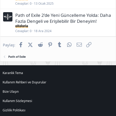
Cevaplar
0
13 Ocak 2025
Path of Exile 2’de Yeni Güncelleme Yolda: Daha
Fazla Dengeli ve Erişilebilir Bir Deneyim!
oXoloria
Cevaplar
0
18 Ara 2024
Facebook
X (Twitter)
Reddit
Pinterest
Tumblr
WhatsApp
E-posta
Link
Paylaş:
Path of Exile
Karanlık Tema
Kullanım Rehberi ve Duyurular
Bize Ulaşın
Kullanım Sözleşmesi
Gizlilik Politikası