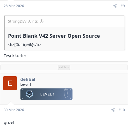
28 Mar 2026
#9
StrongDEV' Alıntı:
Point Blank V42 Server Open Source​
<b>[Gizli içerik]</b>
Teşekkürler
reklam
delibal
Level 1
30 Mar 2026
#10
güzel