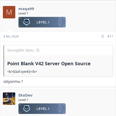
maqa99
M
Level 1
4 Nis 2026
#11
StrongDEV' Alıntı:
Point Blank V42 Server Open Source​
<b>[Gizli içerik]</b>
isliyormu ?
EkoDev
Level 1