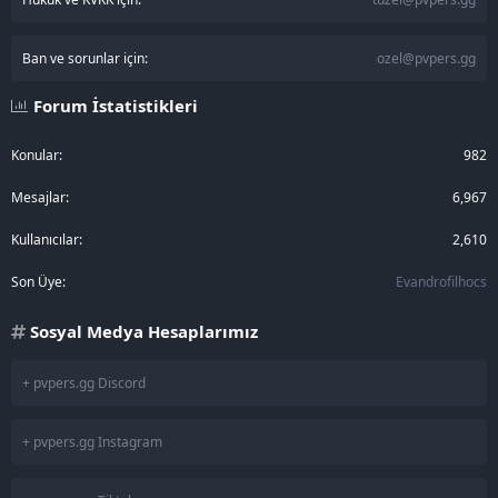
Ban ve sorunlar için:
ozel@pvpers.gg
Forum İstatistikleri
Konular
982
Mesajlar
6,967
Kullanıcılar
2,610
Son Üye
Evandrofilhocs
Sosyal Medya Hesaplarımız
+ pvpers.gg Discord
+ pvpers.gg Instagram