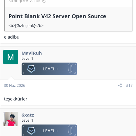
StrongDEV' Alıntı:
Point Blank V42 Server Open Source​
<b>[Gizli içerik]</b>
eladibu
MaviRuh
Level 1
30 Haz 2026
#17
teşekkürler
6xatz
Level 1