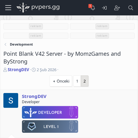
reklam
reklam
reklam
reklam
Development
Point Blank V42 Server - by MomzGames and
ByStrong
K
B
StrongDEV
2 Şub 2026
o
a
n
ş
Önceki
1
2
u
l
S
a
StrongDEV
a
n
Developer
h
g
i
ı
b
ç
i
t
a
r
i