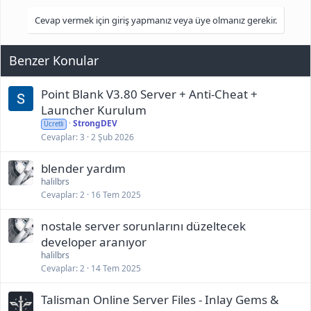
Cevap vermek için giriş yapmanız veya üye olmanız gerekir.
Benzer Konular
Point Blank V3.80 Server + Anti-Cheat +
Launcher Kurulum
StrongDEV
Ücretli
Cevaplar
3
2 Şub 2026
blender yardım
halilbrs
Cevaplar
2
16 Tem 2025
nostale server sorunlarını düzeltecek
developer aranıyor
halilbrs
Cevaplar
2
14 Tem 2025
Talisman Online Server Files - Inlay Gems &