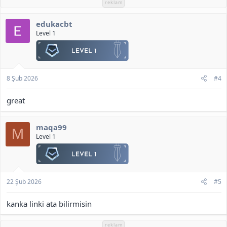
reklam
edukacbt
Level 1
8 Şub 2026
#4
great
maqa99
M
Level 1
22 Şub 2026
#5
kanka linki ata bilirmisin
reklam