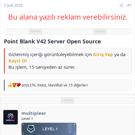
h
2 Şub 2026
#1
i
Bu alana yazılı reklam verebilirsiniz.
reklam
reklam
Point Blank V42 Server Open Source​
Gizlenmiş içeriği görüntüleyebilmek için
Giriş Yap
ya da
Kayıt Ol
Bu işlem, 15 saniyeden az sürer.
T
artis376
,
6xatz
,
MaviRuh
ve 15 diğerleri
e
p
k
reklam
i
l
multipleer
e
r
Level 1
: