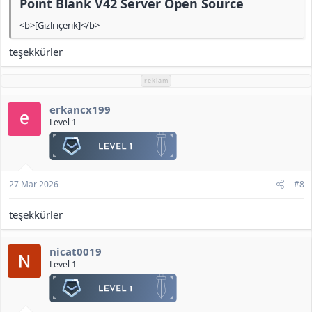
Point Blank V42 Server Open Source​
<b>[Gizli içerik]</b>
teşekkürler
reklam
erkancx199
Level 1
27 Mar 2026
#8
teşekkürler
nicat0019
Level 1