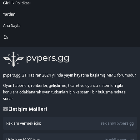
Gizlilik Politikası
Yardım
Ana Sayfa
R
S
S
pvpers.gg, 21 Haziran 2024 yılında yayın hayatına başlamış MMO forumudur.
Oyun haberleri, rehberler, geliştirme, ticaret ve oyuncu sistemleri gibi
konulara odaklanarak oyun tutkunları için kapsamlı bir buluşma noktası
sunar.
İletişim Mailleri
Reklam vermek için:
reklam@pvpers.gg
Hukuk ve KVKK için:
tuzel@pvpers.gg