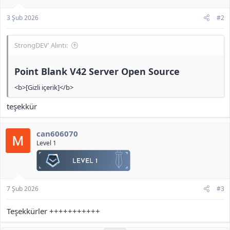
3 Şub 2026
#2
StrongDEV' Alıntı:
Point Blank V42 Server Open Source​
<b>[Gizli içerik]</b>
teşekkür
can606070
Level 1
7 Şub 2026
#3
Teşekkürler +++++++++++