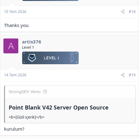
10 Tem 2026
#18
Thanks you
artis376
A
Level 1
14 Tem 2026
#19
StrongDEV' Alıntı:
Point Blank V42 Server Open Source​
<b>[Gizli içerik]</b>
kurulum?