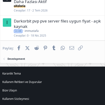
Daha Fazlası Aktif
oXoloria
Cevaplar
17
2 Tem 2026
Darkorbit pvp pve server files uygun fiyat - açık
I
kaynak
immustafa
Ücretli
Cevaplar
0
18 Nis 2025
Facebook
X (Twitter)
Reddit
Pinterest
Tumblr
WhatsApp
E-posta
Link
Paylaş:
Development
Karanlık Tema
Kullanım Rehberi ve Duyurular
Bize Ulaşın
Kullanım Sözleşmesi