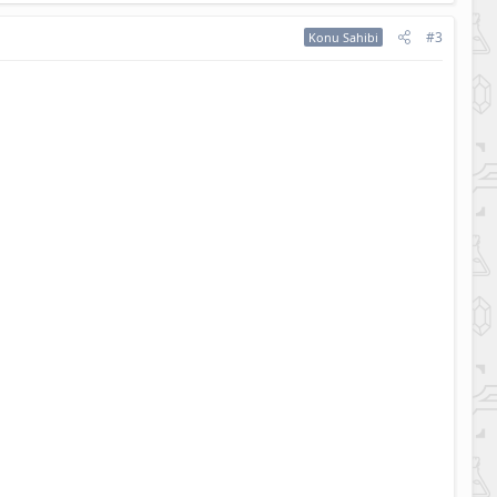
#3
Konu Sahibi