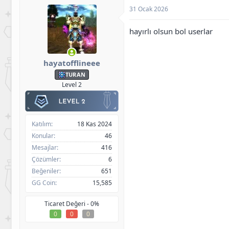
l
31 Ocak 2026
e
r
:
hayırlı olsun bol userlar
hayatofflineee
TURAN
Level 2
Katılım
18 Kas 2024
Konular
46
Mesajlar
416
Çözümler
6
Beğeniler
651
GG Coin
15,585
Ticaret Değeri -
0%
0
0
0