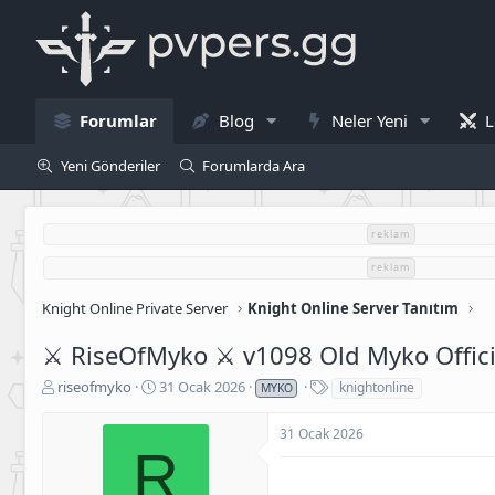
Forumlar
Blog
Neler Yeni
L
Yeni Gönderiler
Forumlarda Ara
reklam
reklam
Knight Online Private Server
Knight Online Server Tanıtım
⚔️ RiseOfMyko ⚔️ v1098 Old Myko Offic
K
B
E
riseofmyko
31 Ocak 2026
knightonline
MYKO
o
a
t
n
ş
i
31 Ocak 2026
u
l
k
R
S
a
e
a
n
t