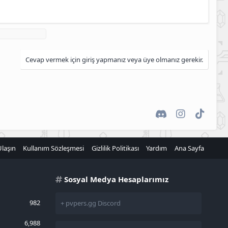
Cevap vermek için giriş yapmanız veya üye olmanız gerekir.
Discord
Instagram
TikTok
Ulaşın
Kullanım Sözleşmesi
Gizlilik Politikası
Yardım
Ana Sayfa
Sosyal Medya Hesaplarımız
982
+ pvpers.gg Discord
6,988