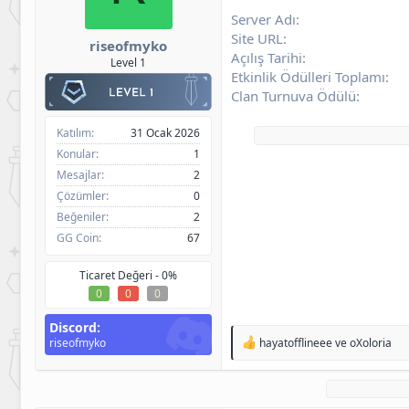
h
g
l
Server Adı
i
ı
e
Site URL
b
ç
r
riseofmyko
Açılış Tarihi
i
t
Level 1
a
Etkinlik Ödülleri Toplamı
r
Clan Turnuva Ödülü
i
h
Katılım
31 Ocak 2026
i
Konular
1
Mesajlar
2
Çözümler
0
Beğeniler
2
GG Coin
67
Ticaret Değeri -
0%
0
0
0
Discord
T
riseofmyko
hayatofflineee
ve
oXoloria
e
p
k
i