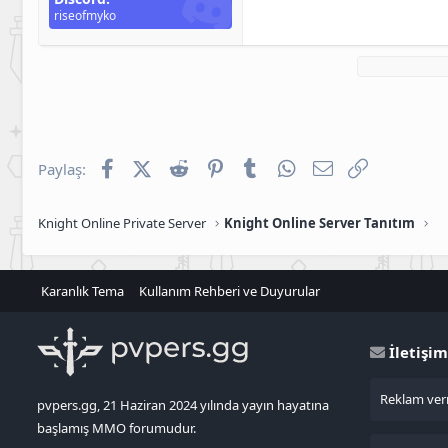
riseofmyko
Facebook
X (Twitter)
Reddit
Pinterest
Tumblr
WhatsApp
E-posta
Link
Paylaş:
Knight Online Private Server
Knight Online Server Tanıtım
Karanlık Tema
Kullanım Rehberi ve Duyurular
İletişim
Reklam verm
pvpers.gg, 21 Haziran 2024 yılında yayın hayatına
başlamış MMO forumudur.