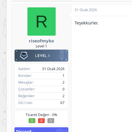
31 Ocak 2026
R
Teşekkürler.
riseofmyko
Level 1
Katılım
31 Ocak 2026
Konular
1
Mesajlar
2
Çözümler
0
Beğeniler
2
GG Coin
67
Ticaret Değeri -
0%
0
0
0
Discord