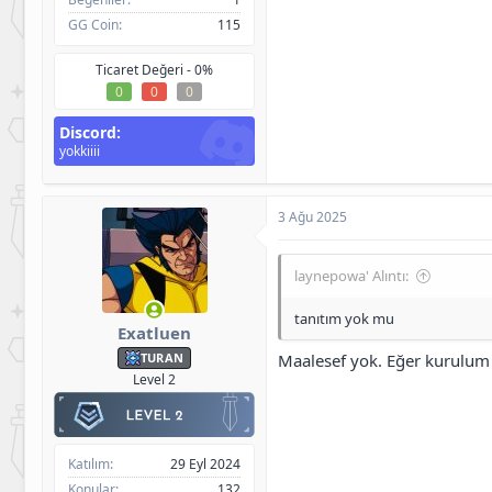
İndir
GG Coin
115
<b>[Gizli içerik]</b>
Ticaret Değeri -
0%
0
0
0
Discord
yokkiiii
3 Ağu 2025
laynepowa' Alıntı:
tanıtım yok mu
Exatluen
Maalesef yok. Eğer kurulum 
TURAN
Level 2
Katılım
29 Eyl 2024
Konular
132