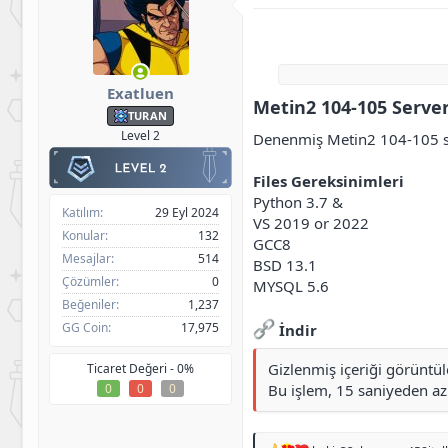
h
g
i
ı
b
ç
i
t
a
Exatluen
r
Metin2 104-105 Server 
TURAN
i
h
Level 2
Denenmiş Metin2 104-105 so
i
Files Gereksinimleri
Python 3.7 &
Katılım
29 Eyl 2024
VS 2019 or 2022
Konular
132
GCC8
Mesajlar
514
BSD 13.1
Çözümler
0
MYSQL 5.6
Beğeniler
1,237
GG Coin
17,975
İndir
Gizlenmiş içeriği görüntü
Ticaret Değeri -
0%
0
0
0
Bu işlem, 15 saniyeden az 