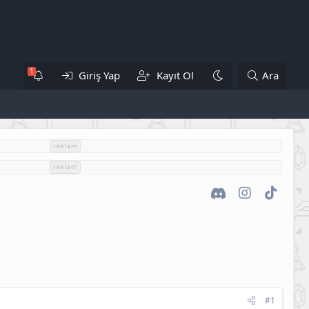
Giriş Yap
Kayıt Ol
Ara
reklam
reklam
Discord
Instagram
TikTok
#1