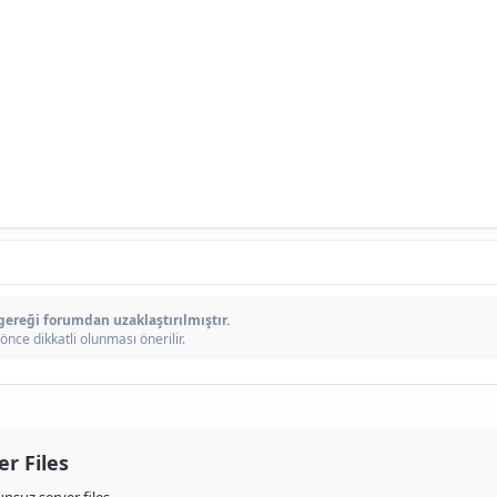
 gereği forumdan uzaklaştırılmıştır.
önce dikkatli olunması önerilir.
r Files​
suz server files.