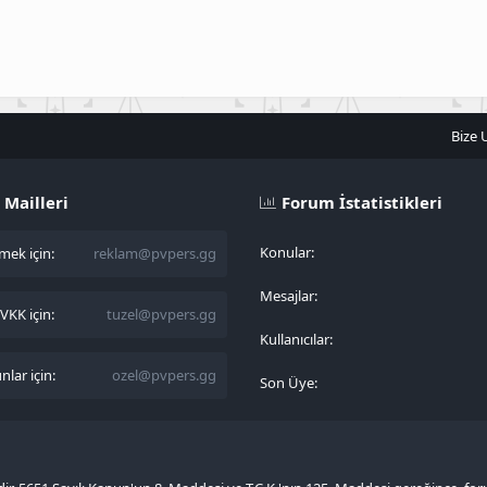
Bize 
 Mailleri
Forum İstatistikleri
Konular
ek için:
reklam@pvpers.gg
Mesajlar
KK için:
tuzel@pvpers.gg
Kullanıcılar
lar için:
ozel@pvpers.gg
Son Üye