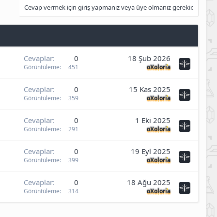
Cevap vermek için giriş yapmanız veya üye olmanız gerekir.
Cevaplar
0
18 Şub 2026
Görüntüleme
451
oXoloria
Cevaplar
0
15 Kas 2025
Görüntüleme
359
oXoloria
Cevaplar
0
1 Eki 2025
Görüntüleme
291
oXoloria
Cevaplar
0
19 Eyl 2025
Görüntüleme
399
oXoloria
Cevaplar
0
18 Ağu 2025
Görüntüleme
314
oXoloria