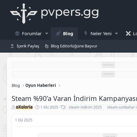
Forumlar
Blog
Neler Yeni
L
İçerik Paylaş
Blog Editörlüğüne Başvur
reklam
reklam
Blog
Oyun Haberleri
Steam %90’a Varan İndirim Kampanyası
K
B
E
oXoloria
1 Eki 2025
steam indirim 2025
steam sonbahar i
o
a
t
n
ş
i
1 Eki 2025
u
l
k
S
a
e
a
n
t
reklam