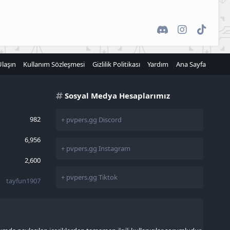
Discord
Instagram
TikTok
Ulaşın
Kullanım Sözleşmesi
Gizlilik Politikası
Yardım
Ana Sayfa
Sosyal Medya Hesaplarımız
982
+ pvpers.gg Discord
6,956
+ pvpers.gg Instagram
2,600
+ pvpers.gg Tiktok
tayfun1907