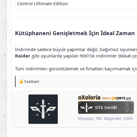
Control Ultimate Edition
Kütüphaneni Genişletmek İçin İdeal Zaman
İndirimde sadece büyük yapımlar değil, bağımsız oyunlardan
Raider
gibi oyunlarda yapılan %90’lık indirimler dikkat çe
Tüm indirimleri görüntülemek ve fırsatları kaçırmamak i
T
Exatluen
e
p
k
Y
oXoloria
www.
pvpers
.gg
i
a
l
z
e
a
r
r
Mesajlar
766
Beğeniler
3,445
: