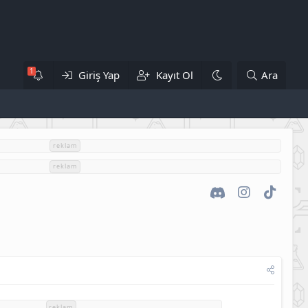
Giriş Yap
Kayıt Ol
Ara
reklam
reklam
Discord
Instagram
TikTok
reklam