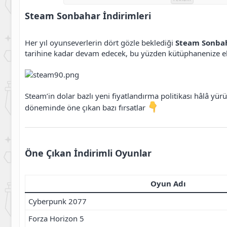
h
g
l
i
ı
e
Steam Sonbahar İndirimleri
b
ç
r
i
t
a
Her yıl oyunseverlerin dört gözle beklediği
Steam Sonbah
r
tarihine kadar devam edecek, bu yüzden kütüphanenize ekl
i
h
i
Steam’in dolar bazlı yeni fiyatlandırma politikası hâlâ yü
döneminde öne çıkan bazı fırsatlar
Öne Çıkan İndirimli Oyunlar
Oyun Adı
Cyberpunk 2077
Forza Horizon 5