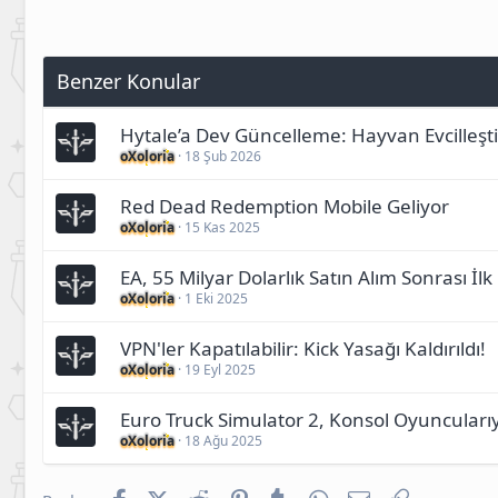
Benzer Konular
Hytale’a Dev Güncelleme: Hayvan Evcilleşti
oXoloria
18 Şub 2026
Red Dead Redemption Mobile Geliyor
oXoloria
15 Kas 2025
EA, 55 Milyar Dolarlık Satın Alım Sonrası İlk
oXoloria
1 Eki 2025
VPN'ler Kapatılabilir: Kick Yasağı Kaldırıldı!
oXoloria
19 Eyl 2025
Euro Truck Simulator 2, Konsol Oyuncuları
oXoloria
18 Ağu 2025
Facebook
X (Twitter)
Reddit
Pinterest
Tumblr
WhatsApp
E-posta
Link