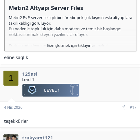
Metin2 Altyapı Server Files​
Metin2 PvP server ile ilgili bir süredir pek çok kişinin eski altyapılara
takılı kaldığı görülüyor.
Bu nedenle topluluk için daha modern ve temiz bir başlangıç
noktası sunmak isteyen yazılımcılar oluyor.
Genişletmek için tıklayın...
Fratello adlı developer tarafından hazırlanan bu paket,
geliştiricilerin üzerine rahatça inşa edebileceği güncel bir temel
eline saglık
sağlıyor.
Öne çıkan noktalar:
125asi
1
Level 1
• MariaDB 11.8.3’e yükseltilmiş altyapı
Eskimiş MySQL 5.6 yerine daha güncel, daha kararlı ve
performanslı bir veritabanı ortamı kullanılıyor.
• DirectX 9 desteğine geçiş
4 Nis 2026
#17
DX8’e ait artık kodlar veya uyumsuzluklar bulunmuyor. Temiz bir
grafik temeli sayesinde daha sağlıklı bir geliştirme süreci mümkün.
teşekkürler
• FreeBSD 14.3 ile tam uyum
Dosyalar herhangi bir ek düzenleme gerekmeden derlenebiliyor ve
sistem üzerinde sorunsuz şekilde çalışıyor.
trakyamt121