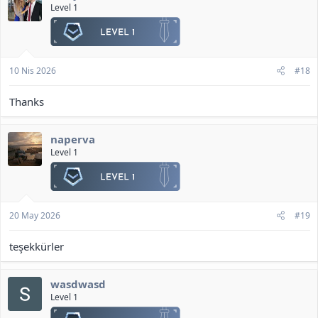
Level 1
Dosya Bağlantısı:
<b>[Gizli içerik]</b>
10 Nis 2026
#18
Thanks
naperva
Level 1
20 May 2026
#19
teşekkürler
wasdwasd
Level 1