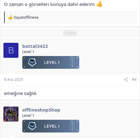
O zaman o görselleri konuya dahil ederim
T
hayatofflineee
e
p
k
reklam
i
l
battal3422
e
B
r
Level 1
:
8 Ara 2025
#4
emeğine sağlık
offlineshopShop
Level 1