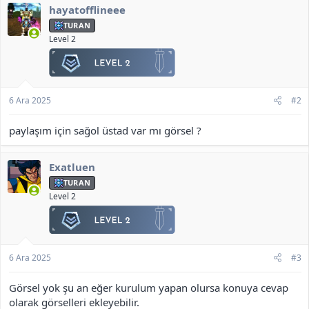
hayatofflineee
e
r
TURAN
:
Level 2
6 Ara 2025
#2
paylaşım için sağol üstad var mı görsel ?
Exatluen
TURAN
Level 2
6 Ara 2025
#3
Görsel yok şu an eğer kurulum yapan olursa konuya cevap
olarak görselleri ekleyebilir.