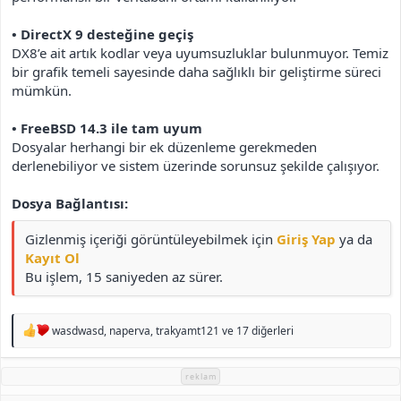
• DirectX 9 desteğine geçiş
DX8’e ait artık kodlar veya uyumsuzluklar bulunmuyor. Temiz
bir grafik temeli sayesinde daha sağlıklı bir geliştirme süreci
mümkün.
• FreeBSD 14.3 ile tam uyum
Dosyalar herhangi bir ek düzenleme gerekmeden
derlenebiliyor ve sistem üzerinde sorunsuz şekilde çalışıyor.
Dosya Bağlantısı:
Gizlenmiş içeriği görüntüleyebilmek için
Giriş Yap
ya da
Kayıt Ol
Bu işlem, 15 saniyeden az sürer.
T
wasdwasd
,
naperva
,
trakyamt121
ve 17 diğerleri
e
p
k
reklam
i
l