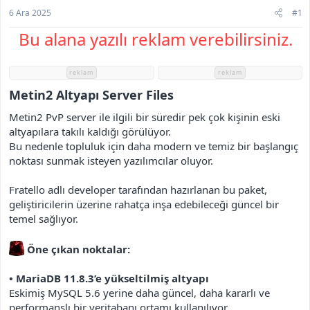
h
6 Ara 2025
#1
i
Bu alana yazılı reklam verebilirsiniz.
reklam
reklam
Metin2 Altyapı Server Files​
Metin2 PvP server ile ilgili bir süredir pek çok kişinin eski
altyapılara takılı kaldığı görülüyor.
Bu nedenle topluluk için daha modern ve temiz bir başlangıç
noktası sunmak isteyen yazılımcılar oluyor.
Fratello adlı developer tarafından hazırlanan bu paket,
geliştiricilerin üzerine rahatça inşa edebileceği güncel bir
temel sağlıyor.
Öne çıkan noktalar:
• MariaDB 11.8.3’e yükseltilmiş altyapı
Eskimiş MySQL 5.6 yerine daha güncel, daha kararlı ve
performanslı bir veritabanı ortamı kullanılıyor.