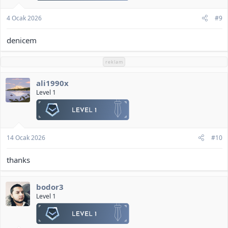
4 Ocak 2026
#9
denicem
reklam
ali1990x
Level 1
14 Ocak 2026
#10
thanks
bodor3
Level 1