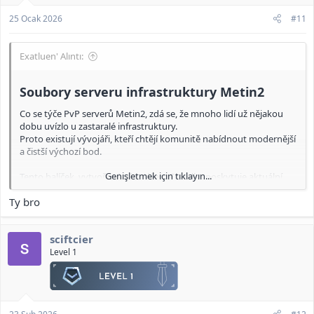
25 Ocak 2026
#11
Exatluen' Alıntı:
Soubory serveru infrastruktury Metin2​
Co se týče PvP serverů Metin2, zdá se, že mnoho lidí už nějakou
dobu uvízlo u zastaralé infrastruktury.
Proto existují vývojáři, kteří chtějí komunitě nabídnout modernější
a čistší výchozí bod.
Genişletmek için tıklayın...
Tento balíček, vytvořený vývojářem Fratello, poskytuje aktuální
základ, na kterém mohou vývojáři snadno stavět.
Ty bro
:VÝSTRAHA: Klíčové body:
sciftcier
• Infrastruktura aktualizována na MariaDB 11.8.3
Zastaralý MySQL 5.6 byl nahrazen aktuálnějším, stabilnějším a
Level 1
výkonnějším databázovým prostředím.
• Přechod na podporu DirectX 9
Nezůstaly žádné úryvky kódu ani nekompatibility související s DX8.