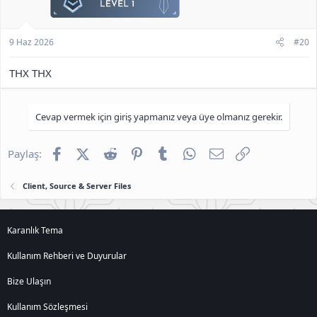
9 Haz 2026
#20
THX THX
Cevap vermek için giriş yapmanız veya üye olmanız gerekir.
Facebook
X (Twitter)
Reddit
Pinterest
Tumblr
WhatsApp
E-posta
Link
Paylaş:
Client, Source & Server Files
Karanlık Tema
Kullanım Rehberi ve Duyurular
Bize Ulaşın
Kullanım Sözleşmesi