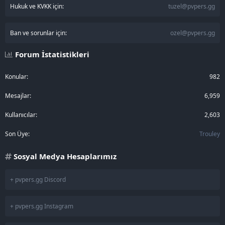
Hukuk ve KVKK için:
tuzel@pvpers.gg
Ban ve sorunlar için:
ozel@pvpers.gg
Forum İstatistikleri
Konular
982
Mesajlar
6,959
Kullanıcılar
2,603
Son Üye
Trouley
Sosyal Medya Hesaplarımız
+ pvpers.gg Discord
+ pvpers.gg Instagram