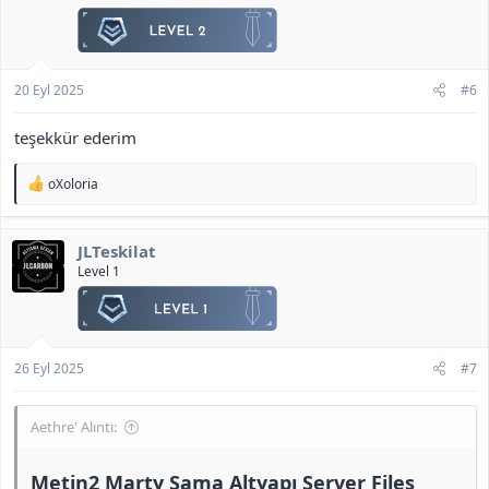
20 Eyl 2025
#6
teşekkür ederim
T
oXoloria
e
p
k
JLTeskilat
i
l
Level 1
e
r
:
26 Eyl 2025
#7
Aethre' Alıntı:
Metin2 Marty Sama Altyapı Server Files​