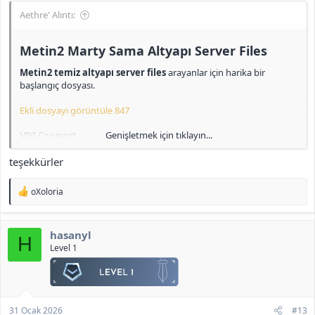
Aethre' Alıntı:
Metin2 Marty Sama Altyapı Server Files​
Metin2 temiz altyapı server files
arayanlar için harika bir
başlangıç dosyası.
Ekli dosyayı görüntüle 847
Genişletmek için tıklayın...
VDI Connect
id: root
teşekkürler
pass: 123
Mysql Local
T
oXoloria
id: root
e
pass: admin
p
k
hasanyl
i
Navicat (MariaDB)
H
l
Level 1
id: admin
e
pass: admin
r
:
Game users
id: admin pass: admin
31 Ocak 2026
#13
id: admin2 pass: admin