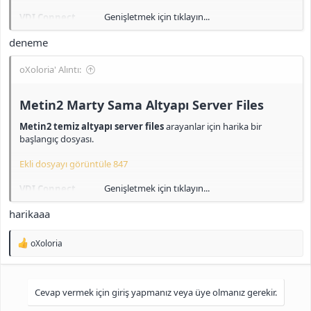
Genişletmek için tıklayın...
VDI Connect
id: root
deneme
pass: 123
Mysql Local
oXoloria' Alıntı:
id: root
pass: admin
Metin2 Marty Sama Altyapı Server Files​
Navicat (MariaDB)
Metin2 temiz altyapı server files
arayanlar için harika bir
id: admin
başlangıç dosyası.
pass: admin
Ekli dosyayı görüntüle 847
Game users
id: admin pass: admin
Genişletmek için tıklayın...
VDI Connect
id: admin2 pass: admin
id: root
id: admin3 pass: admin
harikaaa
pass: 123
id: admin4 pass: admin
id: admin5 pass: admin
Mysql Local
T
oXoloria
id: root
e
İndir
pass: admin
p
<b>[Gizli içerik]</b>
k
i
Navicat (MariaDB)
Cevap vermek için giriş yapmanız veya üye olmanız gerekir.
l
id: admin
e