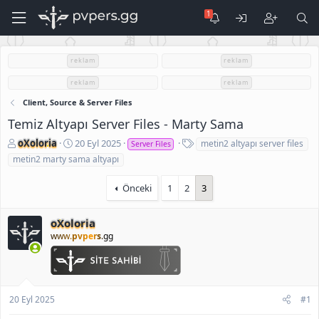
reklam
reklam
reklam
reklam
Client, Source & Server Files
Temiz Altyapı Server Files - Marty Sama
K
B
E
oXoloria
20 Eyl 2025
metin2 altyapı server files
Server Files
o
a
t
metin2 marty sama altyapı
n
ş
i
u
l
k
Önceki
1
2
3
S
a
e
a
n
t
h
g
l
oXoloria
i
ı
e
www.
pvpers
.gg
b
ç
r
i
t
a
r
i
20 Eyl 2025
#1
h