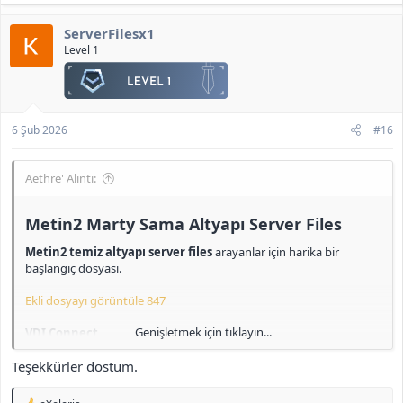
ServerFilesx1
Level 1
6 Şub 2026
#16
Aethre' Alıntı:
Metin2 Marty Sama Altyapı Server Files​
Metin2 temiz altyapı server files
arayanlar için harika bir
başlangıç dosyası.
Ekli dosyayı görüntüle 847
Genişletmek için tıklayın...
VDI Connect
id: root
Teşekkürler dostum.
pass: 123
Mysql Local
T