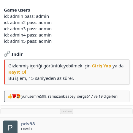
Game users
id: admin pass: admin
id: admin2 pass: admin
id: admin3 pass: admin
id: admin4 pass: admin
id: admin5 pass: admin
İndir
Gizlenmiş içeriği görüntüleyebilmek için
Giriş Yap
ya da
Kayıt Ol
Bu işlem, 15 saniyeden az sürer.
T
yunusemre599
,
ramazankisabey
,
serga617
ve 19 diğerleri
e
p
k
reklam
i
l
pdv98
e
r
Level 1