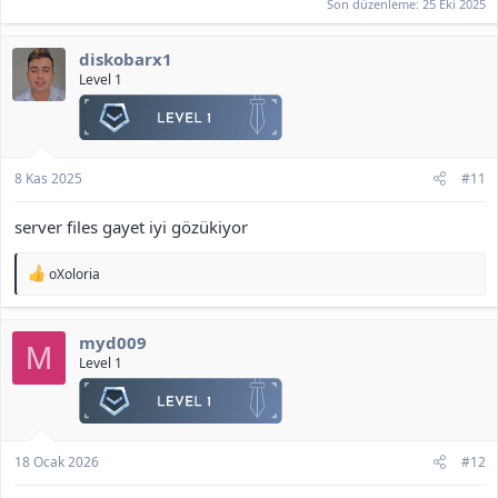
Son düzenleme:
25 Eki 2025
diskobarx1
Level 1
8 Kas 2025
#11
server files gayet iyi gözükiyor
T
oXoloria
e
p
k
myd009
i
M
l
Level 1
e
r
:
18 Ocak 2026
#12