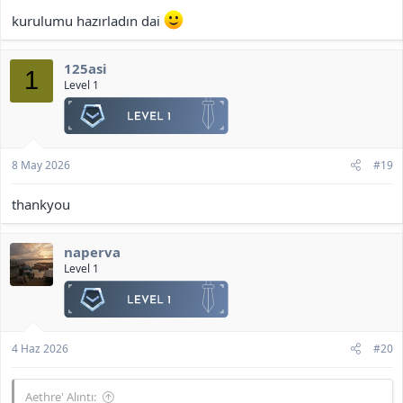
kurulumu hazırladın dai
125asi
1
Level 1
8 May 2026
#19
thankyou
naperva
Level 1
4 Haz 2026
#20
Aethre' Alıntı: