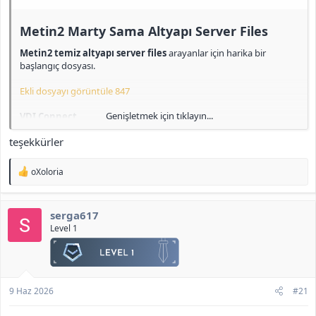
Metin2 Marty Sama Altyapı Server Files​
Metin2 temiz altyapı server files
arayanlar için harika bir
başlangıç dosyası.
Ekli dosyayı görüntüle 847
Genişletmek için tıklayın...
VDI Connect
id: root
teşekkürler
pass: 123
Mysql Local
T
oXoloria
id: root
e
pass: admin
p
k
serga617
i
Navicat (MariaDB)
l
Level 1
id: admin
e
pass: admin
r
:
Game users
id: admin pass: admin
9 Haz 2026
#21
id: admin2 pass: admin
id: admin3 pass: admin