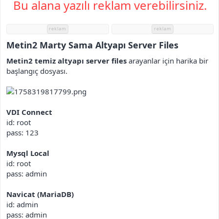
Bu alana yazılı reklam verebilirsiniz.
i
reklam
reklam
Metin2 Marty Sama Altyapı Server Files​
Metin2 temiz altyapı server files
arayanlar için harika bir
başlangıç dosyası.
VDI Connect
id: root
pass: 123
Mysql Local
id: root
pass: admin
Navicat (MariaDB)
id: admin
pass: admin