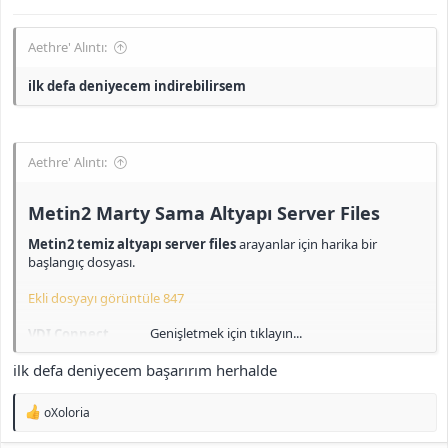
id: admin3 pass: admin
id: admin4 pass: admin
Aethre' Alıntı:
id: admin5 pass: admin
ilk defa deniyecem indirebilirsem
İndir
<b>[Gizli içerik]</b>
Aethre' Alıntı:
Metin2 Marty Sama Altyapı Server Files​
Metin2 temiz altyapı server files
arayanlar için harika bir
başlangıç dosyası.
Ekli dosyayı görüntüle 847
Genişletmek için tıklayın...
VDI Connect
id: root
ilk defa deniyecem başarırım herhalde
pass: 123
Mysql Local
T
oXoloria
id: root
e
pass: admin
p