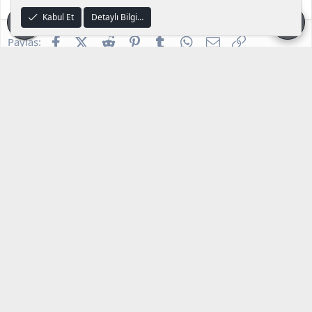
Cevaplar
5
5 Haz 2026
Kabul Et
Detaylı Bilgi…
Facebook
X (Twitter)
Reddit
Pinterest
Tumblr
WhatsApp
E-posta
Link
Paylaş:
Client, Source & Server Files
Karanlık Tema
Kullanım Rehberi ve Duyurular
Bize Ulaşın
Kullanım Sözleşmesi
Gizlilik Politikası
Yardım
Ana Sayfa
R
S