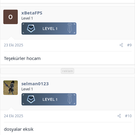
İndir
<b>[Gizli içerik]</b>
xBetaFPS
Level 1
23 Eki 2025
#9
Teşekürler hocam
reklam
selman0123
Level 1
24 Eki 2025
#10
dosyalar eksik