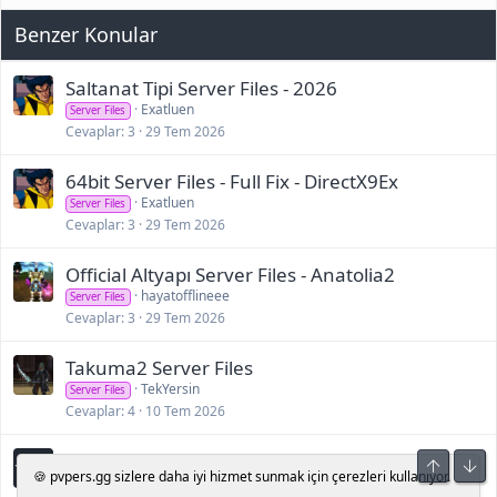
pass: admin
r
Benzer Konular
:
Game users
id: admin pass: admin
id: admin2 pass: admin
Saltanat Tipi Server Files - 2026
id: admin3 pass: admin
Exatluen
Server Files
id: admin4 pass: admin
Cevaplar
3
29 Tem 2026
id: admin5 pass: admin
64bit Server Files - Full Fix - DirectX9Ex
İndir
Exatluen
<b>[Gizli içerik]</b>
Server Files
Cevaplar
3
29 Tem 2026
Official Altyapı Server Files - Anatolia2
hayatofflineee
Server Files
Cevaplar
3
29 Tem 2026
Takuma2 Server Files
TekYersin
Server Files
Cevaplar
4
10 Tem 2026
Mt2009 Server Files
Üst
Alt
🍪 pvpers.gg sizlere daha iyi hizmet sunmak için çerezleri kullanıyor.
oXoloria
Server Files