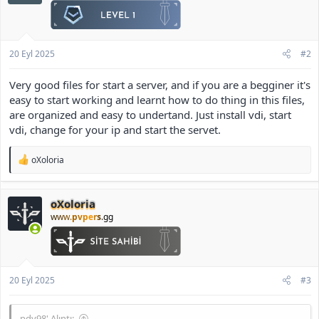
:
20 Eyl 2025
#2
Very good files for start a server, and if you are a begginer it's
easy to start working and learnt how to do thing in this files,
are organized and easy to undertand. Just install vdi, start
vdi, change for your ip and start the servet.
T
oXoloria
e
p
k
oXoloria
i
l
www.
pvpers
.gg
e
r
:
20 Eyl 2025
#3
pdv98' Alıntı: