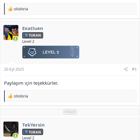
T
oXoloria
e
p
k
Exatluen
i
l
TURAN
e
Level 2
r
:
20 Eyl 2025
#5
Paylaşım için teşekkürler.
T
oXoloria
e
p
k
reklam
i
l
TekYersin
e
r
TURAN
:
Level 2