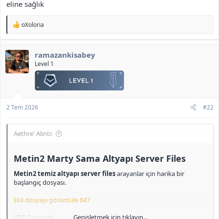
id: admin4 pass: admin
eline sağlık
id: admin5 pass: admin
T
oXoloria
İndir
e
<b>[Gizli içerik]</b>
p
k
ramazankisabey
i
l
Level 1
e
r
:
2 Tem 2026
#22
Aethre' Alıntı:
Metin2 Marty Sama Altyapı Server Files​
Metin2 temiz altyapı server files
arayanlar için harika bir
başlangıç dosyası.
Ekli dosyayı görüntüle 847
Genişletmek için tıklayın...
VDI Connect