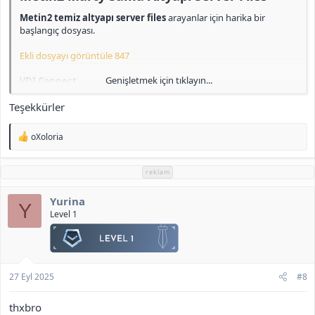
Metin2 temiz altyapı server files
arayanlar için harika bir
başlangıç dosyası.
Ekli dosyayı görüntüle 847
Genişletmek için tıklayın...
VDI Connect
id: root
Teşekkürler
pass: 123
Mysql Local
T
oXoloria
id: root
e
pass: admin
p
k
reklam
i
Navicat (MariaDB)
l
id: admin
Yurina
e
Y
pass: admin
r
Level 1
:
Game users
id: admin pass: admin
id: admin2 pass: admin
id: admin3 pass: admin
27 Eyl 2025
#8
id: admin4 pass: admin
id: admin5 pass: admin
thxbro