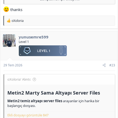
id: root
pass: 123
thanks
Mysql Local
T
oXoloria
id: root
e
pass: admin
p
k
yunusemre599
i
Navicat (MariaDB)
l
Level 1
id: admin
e
pass: admin
r
:
Game users
id: admin pass: admin
29 Tem 2026
#23
id: admin2 pass: admin
id: admin3 pass: admin
id: admin4 pass: admin
oXoloria' Alıntı:
id: admin5 pass: admin
İndir
Metin2 Marty Sama Altyapı Server Files​
<b>[Gizli içerik]</b>
Metin2 temiz altyapı server files
arayanlar için harika bir
başlangıç dosyası.
Ekli dosyayı görüntüle 847