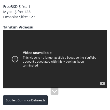
FreeBSD Şifre: 1
Mysql Şifre: 123
Hesaplar Şifre: 123
Tanıtım Videosu:
Spoiler:
CommonDefines.h