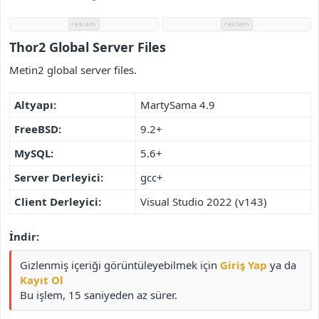
i
reklam
reklam
Thor2 Global Server Files​
Metin2 global server files.
Altyapı:
MartySama 4.9
FreeBSD:
9.2+
MySQL:
5.6+
Server Derleyici:
gcc+
Client Derleyici:
Visual Studio 2022 (v143)
İndir:
Gizlenmiş içeriği görüntüleyebilmek için
Giriş Yap
ya da
Kayıt Ol
Bu işlem, 15 saniyeden az sürer.