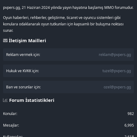
pvpers.gg, 21 Haziran 2024 yılında yayın hayatına başlamış MMO forumudur.
Oyun haberleri, rehberler, geliştirme, ticaret ve oyuncu sistemleri gibi
konulara odaklanarak oyun tutkunları için kapsamlı bir buluşma noktası
sunar.
İletişim Mailleri
Reklam vermek için:
reklam@pvpers.gg
Hukuk ve KVKK için:
tuzel@pvpers.gg
Ban ve sorunlar için:
ozel@pvpers.gg
Forum İstatistikleri
Konular
982
Mesajlar
6,995
Kullanıcılar
2,618