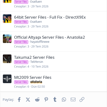
Exatluen
Server Files
Cevaplar
3
29 Tem 2026
64bit Server Files - Full Fix - DirectX9Ex
Exatluen
Server Files
Cevaplar
3
29 Tem 2026
Official Altyapı Server Files - Anatolia2
hayatofflineee
Server Files
Cevaplar
3
29 Tem 2026
Takuma2 Server Files
TekYersin
Server Files
Cevaplar
4
10 Tem 2026
Mt2009 Server Files
oXoloria
Server Files
Cevaplar
6
Dün 02:50
Facebook
X (Twitter)
Reddit
Pinterest
Tumblr
WhatsApp
E-posta
Link
Paylaş: