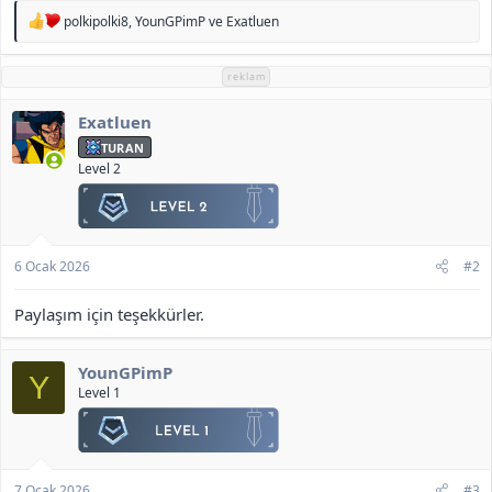
T
polkipolki8
,
YounGPimP
ve
Exatluen
e
p
k
reklam
i
l
Exatluen
e
r
TURAN
:
Level 2
6 Ocak 2026
#2
Paylaşım için teşekkürler.
YounGPimP
Y
Level 1
7 Ocak 2026
#3