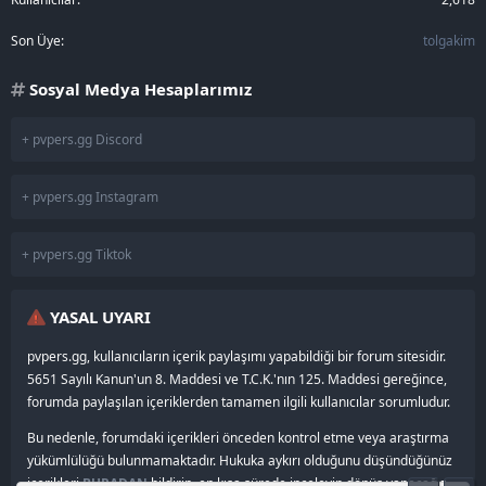
Son Üye
tolgakim
Sosyal Medya Hesaplarımız
+ pvpers.gg Discord
+ pvpers.gg Instagram
+ pvpers.gg Tiktok
YASAL UYARI
pvpers.gg, kullanıcıların içerik paylaşımı yapabildiği bir forum sitesidir.
5651 Sayılı Kanun'un 8. Maddesi ve T.C.K.'nın 125. Maddesi gereğince,
forumda paylaşılan içeriklerden tamamen ilgili kullanıcılar sorumludur.
Bu nedenle, forumdaki içerikleri önceden kontrol etme veya araştırma
yükümlülüğü bulunmamaktadır. Hukuka aykırı olduğunu düşündüğünüz
içerikleri
BURADAN
bildirin, en kısa sürede inceleyip dönüş yapacağız.