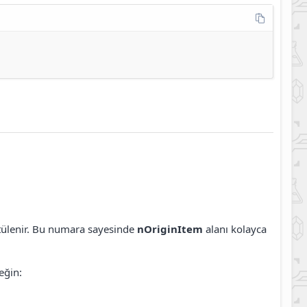
ntülenir. Bu numara sayesinde
nOriginItem
alanı kolayca
eğin: