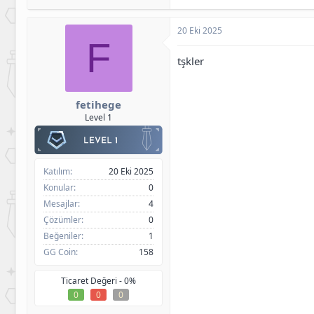
20 Eki 2025
F
tşkler
fetihege
Level 1
Katılım
20 Eki 2025
Konular
0
Mesajlar
4
Çözümler
0
Beğeniler
1
GG Coin
158
Ticaret Değeri -
0%
0
0
0