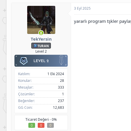
3 Eyl 2025
yararlı program tşkler payla
TekYersin
TURAN
Level 2
Katılım
1 Eki 2024
Konular
28
Mesajlar
333
Çözümler
1
Beğeniler
237
GG Coin
12,683
Ticaret Değeri -
0%
0
0
0