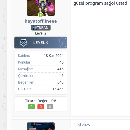
:
güzel program sağol üstad
hayatofflineee
TURAN
Level 2
Katılım
18 Kas 2024
Konular
46
Mesajlar
416
Çözümler
6
Beğeniler
646
GG Coin
15,455
Ticaret Değeri -
0%
0
0
0
3 Eyl 2025