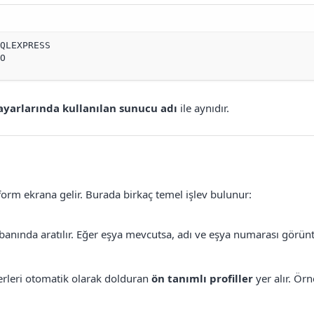
QLEXPRESS

KO
yarlarında kullanılan sunucu adı
ile aynıdır.
orm ekrana gelir. Burada birkaç temel işlev bulunur:
tabanında aratılır. Eğer eşya mevcutsa, adı ve eşya numarası görü
rleri otomatik olarak dolduran
ön tanımlı profiller
yer alır. Örn