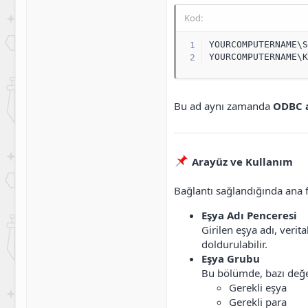
Kod:
YOURCOMPUTERNAME\S
YOURCOMPUTERNAME\
Bu ad aynı zamanda
ODBC a
Arayüz ve Kullanım
Bağlantı sağlandığında ana f
Eşya Adı Penceresi
Girilen eşya adı, veri
doldurulabilir.
Eşya Grubu
Bu bölümde, bazı değe
Gerekli eşya
Gerekli para