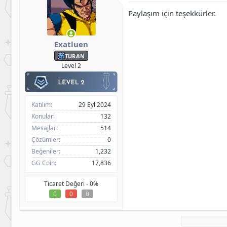
Paylaşım için teşekkürler.
Exatluen
TURAN
Level 2
Katılım
29 Eyl 2024
Konular
132
Mesajlar
514
Çözümler
0
Beğeniler
1,232
GG Coin
17,836
Ticaret Değeri -
0%
0
0
0