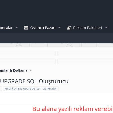
oncalar
Oyuncu Pazarı
Reklam Paketleri
amlar & Kodlama
M_UPGRADE SQL Oluşturucu
m
knight online upgrade item generator
Bu alana yazılı reklam verebil