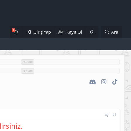
Giriş Yap
Kayıt Ol
Ara
reklam
reklam
Discord
Instagram
TikTok
#1
irsiniz.