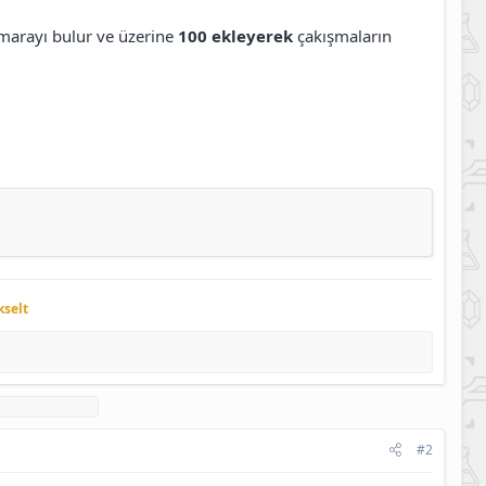
marayı bulur ve üzerine
100 ekleyerek
çakışmaların
kselt
#2