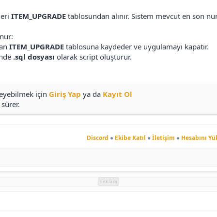
ğeri
ITEM_UPGRADE
tablosundan alınır. Sistem mevcut en son nu
nur:
dan
ITEM_UPGRADE
tablosuna kaydeder ve uygulamayı kapatır.
inde
.sql dosyası
olarak script oluşturur.
leyebilmek için
Giriş Yap
ya da
Kayıt Ol
sürer.
Discord
●
Ekibe Katıl
●
İletişim
●
Hesabını Yü
reklam