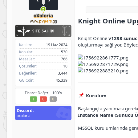
h
g
l
i
ı
e
b
ç
r
oXoloria
Knight Online Up
i
t
www.
pvpers
.gg
a
r
i
Knight Online
v1298 sunucu
h
oluşturmayı sağlıyor. Böylec
Katılım
19 Haz 2024
i
Konular
530
Mesajlar
766
Çözümler
10
Beğeniler
3,444
GG Coin
45,339
Ticaret Değeri -
100%
Kurulum
1
0
0
Başlangıçta yapılması gerek
Discord
Instance Name (Sunucu Ö
oxoloria
MSSQL kurulumlarında genell