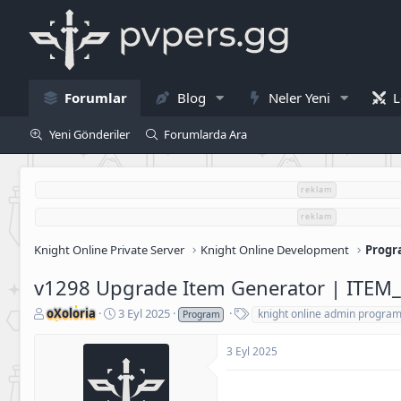
Forumlar
Blog
Neler Yeni
L
Yeni Gönderiler
Forumlarda Ara
reklam
reklam
Knight Online Private Server
Knight Online Development
Progr
v1298 Upgrade Item Generator | ITE
K
B
E
oXoloria
3 Eyl 2025
knight online admin progra
Program
o
a
t
n
ş
i
3 Eyl 2025
u
l
k
S
a
e
a
n
t