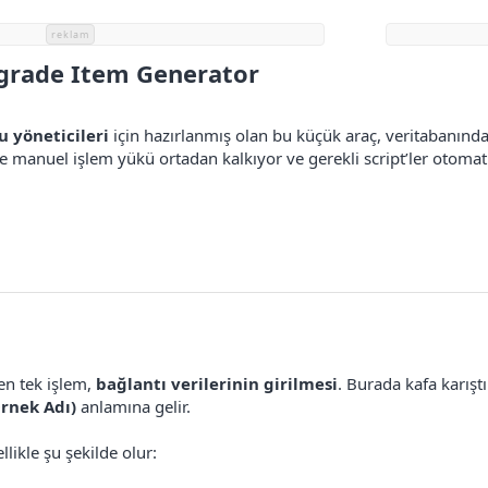
reklam
grade Item Generator​
 yöneticileri
için hazırlanmış olan bu küçük araç, veritabanında 
e manuel işlem yükü ortadan kalkıyor ve gerekli script’ler otomati
en tek işlem,
bağlantı verilerinin girilmesi
. Burada kafa karışt
rnek Adı)
anlamına gelir.
ikle şu şekilde olur: