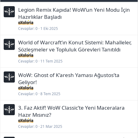
Legion Remix Kapıda! WoW’un Yeni Modu İçin
Hazırlıklar Başladı
oXoloria
Cevaplar
0
1 Eki 2025
World of Warcraft’ın Konut Sistemi: Mahalleler,
Sözleşmeler ve Topluluk Görevleri Tanıtıldı
oXoloria
Cevaplar
0
11 Tem 2025
WoW: Ghost of K’aresh Yaması Ağustos’ta
Geliyor!
oXoloria
Cevaplar
0
8 Tem 2025
3. Faz Aktif! WoW Classic’te Yeni Maceralara
Hazır Mısınız?
oXoloria
Cevaplar
0
21 Mar 2025