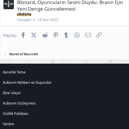
Blizzard, Oyuncuların Sesini Duydu: Brann İçin
Yeni Denge Güncellemesi
oXoloria
Cevaplar
0
18 Mar 2025
Facebook
X (Twitter)
Reddit
Pinterest
Tumblr
WhatsApp
E-posta
Link
Paylaş:
World of Warcraft
Karanlık Tema
Kullanım Rehberi ve Duyurular
Bize Ulaşın
Kullanım Sözleşmesi
Gizlilik Politikası
Yardım