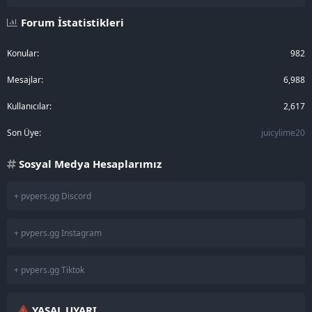
Forum İstatistikleri
Konular
982
Mesajlar
6,988
Kullanıcılar
2,617
Son Üye
juicylime20
Sosyal Medya Hesaplarımız
+ pvpers.gg Discord
+ pvpers.gg Instagram
+ pvpers.gg Tiktok
YASAL UYARI