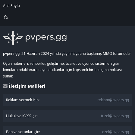
Ana Sayfa
R
S
S
pvpers.gg, 21 Haziran 2024 yılında yayın hayatına başlamış MMO forumudur.
Oyun haberleri, rehberler, geliştirme, ticaret ve oyuncu sistemleri gibi
konulara odaklanarak oyun tutkunları için kapsamlı bir buluşma noktası
sunar.
İletişim Mailleri
Reklam vermek için:
reklam@pvpers.gg
Hukuk ve KVKK için:
tuzel@pvpers.gg
Ban ve sorunlar için:
ozel@pvpers.gg