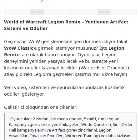
h
i
reklam
reklam
World of Warcraft Legion Remix – Yenilenen Artifact
Sistemi ve Ödüller
Geçmiş bir WoW genişlemesine geri dönmek istiyor fakat
WoW Classic
’e girmek istemiyor musunuz? İşte
Legion
Remix
tam olarak bunu sunuyor: Oyuncular, Legion
deneyimini yeniden yaşayabilecek ve bu süreçte yeni
kozmetik ödüller kazanabilecekler. (Warlords of Draenor’u
atlayıp direkt Legion’a geçmeleri şaşırtıcı mı? Bizce hayır.)
Yeni video, sistemleri ve oyunculara sunulacak kozmetik
ödülleri gösteriyor.
Geliştirici blogundan öne çıkanlar:
“Oyuncular 12 zindanı, bir mega zindanı, 5 raid’i, tüm Legion
Kampanya görevlerini, yerel hikayeleri, World Quest’leri, Sınıf Order
Hall kampanyalarını ve Artifact görev zincirlerini, Legion
Assault’ları, Invasion Point’leri, Withered Training’i ve daha fazlasını