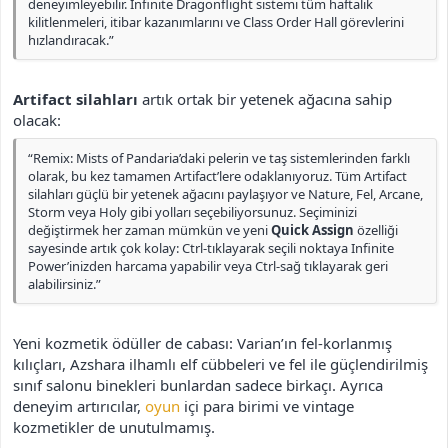
deneyimleyebilir. Infinite Dragonflight sistemi tüm haftalık
kilitlenmeleri, itibar kazanımlarını ve Class Order Hall görevlerini
hızlandıracak.”
Artifact silahları
artık ortak bir yetenek ağacına sahip
olacak:
“Remix: Mists of Pandaria’daki pelerin ve taş sistemlerinden farklı
olarak, bu kez tamamen Artifact’lere odaklanıyoruz. Tüm Artifact
silahları güçlü bir yetenek ağacını paylaşıyor ve Nature, Fel, Arcane,
Storm veya Holy gibi yolları seçebiliyorsunuz. Seçiminizi
değiştirmek her zaman mümkün ve yeni
Quick Assign
özelliği
sayesinde artık çok kolay: Ctrl-tıklayarak seçili noktaya Infinite
Power’inizden harcama yapabilir veya Ctrl-sağ tıklayarak geri
alabilirsiniz.”
Yeni kozmetik ödüller de cabası: Varian’ın fel-korlanmış
kılıçları, Azshara ilhamlı elf cübbeleri ve fel ile güçlendirilmiş
sınıf salonu binekleri bunlardan sadece birkaçı. Ayrıca
deneyim artırıcılar,
oyun
içi para birimi ve vintage
kozmetikler de unutulmamış.