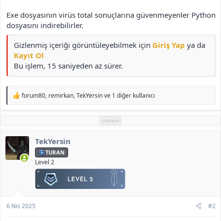
Exe dosyasının virüs total sonuçlarına güvenmeyenler Python
dosyasını indirebilirler.
Gizlenmiş içeriği görüntüleyebilmek için
Giriş Yap
ya da
Kayıt Ol
Bu işlem, 15 saniyeden az sürer.
T
forum80
,
remirkan
,
TekYersin
ve 1 diğer kullanıcı
e
p
k
reklam
i
l
TekYersin
e
r
TURAN
:
Level 2
6 Nis 2025
#2