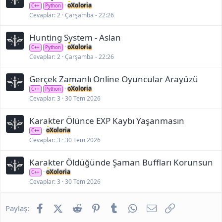
oXoloria
C++
Python
Cevaplar
2
Çarşamba - 22:26
Hunting System - Aslan
oXoloria
C++
Python
Cevaplar
2
Çarşamba - 22:26
Gerçek Zamanlı Online Oyuncular Arayüzü
oXoloria
C++
Python
Cevaplar
3
30 Tem 2026
Karakter Ölünce EXP Kaybı Yaşanmasın
oXoloria
C++
Cevaplar
3
30 Tem 2026
Karakter Öldüğünde Şaman Buffları Korunsun
oXoloria
C++
Cevaplar
3
30 Tem 2026
Facebook
X (Twitter)
Reddit
Pinterest
Tumblr
WhatsApp
E-posta
Link
Paylaş: