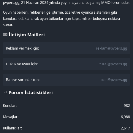
pvpers.gg, 21 Haziran 2024 yılında yayın hayatına başlamış MMO forumudur.
Oyun haberleri, rehberler, geliştirme, ticaret ve oyuncu sistemleri gibi
konulara odaklanarak oyun tutkunları için kapsamlı bir buluşma noktası
sunar.
İletişim Mailleri
Reklam vermek için:
reklam@pvpers.gg
Hukuk ve KVKK için:
tuzel@pvpers.gg
Ban ve sorunlar için:
ozel@pvpers.gg
Forum İstatistikleri
Konular
982
Mesajlar
6,988
Kullanıcılar
2,617