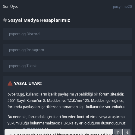
Son Üye
juicylime20
Sosyal Medya Hesaplarımız
+ pvpers.gg Discord
+ pvpers.gg Instagram
+ pvpers.gg Tiktok
YASAL UYARI
pvpers.gg, kullanıcıların içerik paylaşımı yapabildiği bir forum sitesidir.
5651 Sayılı Kanun'un 8. Maddesi ve T.C.K.'nın 125. Maddesi gereğince,
forumda paylaşılan içeriklerden tamamen ilgili kullanıcılar sorumludur.
Bu nedenle, forumdaki içerikleri önceden kontrol etme veya araştırma
yükümlülüğü bulunmamaktadır. Hukuka aykırı olduğunu düşündüğünüz
içerikleri
BURADAN
bildirin, en kısa sürede inceleyip dönüş yapacağız.
Üst
Alt