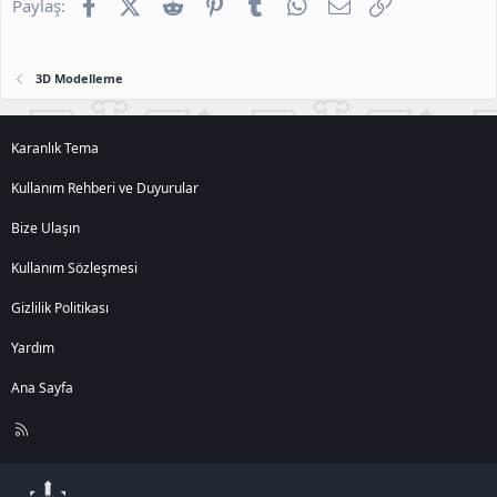
Facebook
X (Twitter)
Reddit
Pinterest
Tumblr
WhatsApp
E-posta
Link
Paylaş:
3D Modelleme
Karanlık Tema
Kullanım Rehberi ve Duyurular
Bize Ulaşın
Kullanım Sözleşmesi
Gizlilik Politikası
Yardım
Ana Sayfa
R
S
S