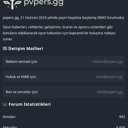
pvpers.gg, 21 Haziran 2024 yılında yayın hayatına başlamış MMO forumudur.
Oyun haberleri, rehberler, geliştirme, ticaret ve oyuncu sistemleri gibi
konulara odaklanarak oyun tutkunları için kapsamlı bir buluşma noktası
sunar.
İletişim Mailleri
Reklam vermek için:
reklam@pvpers.gg
Hukuk ve KVKK için:
tuzel@pvpers.gg
Ban ve sorunlar için:
ozel@pvpers.gg
Forum İstatistikleri
Konular
982
Mesajlar
6,958