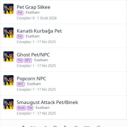
Pet Grap Silkee
Exatluen
Pet
Cevaplar
0
1 Ocak 2026
Kanatlı Kurbağa Pet
Exatluen
Pet
Cevaplar
1
17 Nis 2025
Ghost Pet/NPC
Exatluen
Pet
NPC
Cevaplar
1
17 Nis 2025
Popcorn NPC
Exatluen
NPC
Cevaplar
1
17 Nis 2025
Smaugust Attack Pet/Binek
Exatluen
Binek
Pet
Cevaplar
1
17 Nis 2025