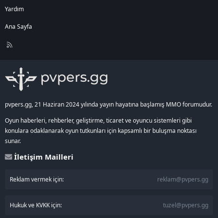
Yardım
Ana Sayfa
R
S
S
pvpers.gg, 21 Haziran 2024 yılında yayın hayatına başlamış MMO forumudur.
Oyun haberleri, rehberler, geliştirme, ticaret ve oyuncu sistemleri gibi
konulara odaklanarak oyun tutkunları için kapsamlı bir buluşma noktası
sunar.
İletişim Mailleri
Reklam vermek için:
reklam@pvpers.gg
Hukuk ve KVKK için:
tuzel@pvpers.gg