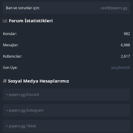
Ban ve sorunlar için:
ozel@pvpers.gg
Forum İstatistikleri
Konular
982
Mesajlar
6,988
Kullanıcılar
2,617
Son Üye
juicylime20
Sosyal Medya Hesaplarımız
+ pvpers.gg Discord
+ pvpers.gg Instagram
+ pvpers.gg Tiktok