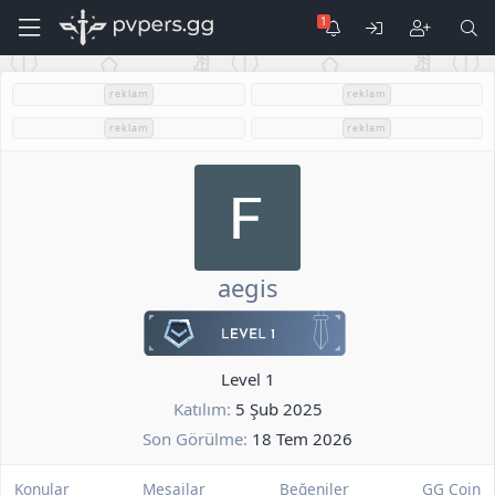
reklam
reklam
reklam
reklam
aegis
Level 1
Katılım
5 Şub 2025
Son Görülme
18 Tem 2026
Konular
Mesajlar
Beğeniler
GG Coin