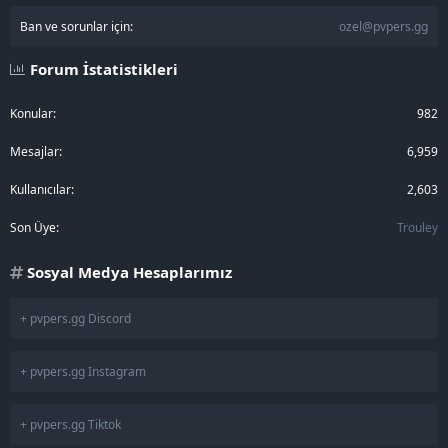
Ban ve sorunlar için:
ozel@pvpers.gg
Forum İstatistikleri
Konular
982
Mesajlar
6,959
Kullanıcılar
2,603
Son Üye
Trouley
Sosyal Medya Hesaplarımız
+ pvpers.gg Discord
+ pvpers.gg Instagram
+ pvpers.gg Tiktok