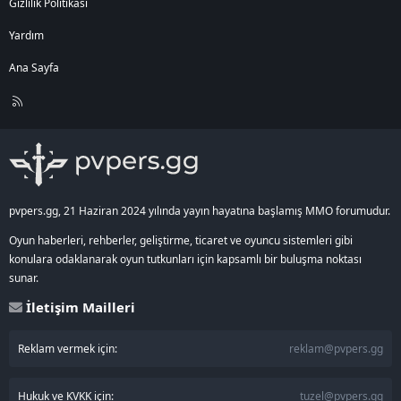
Gizlilik Politikası
Yardım
Ana Sayfa
R
S
S
pvpers.gg, 21 Haziran 2024 yılında yayın hayatına başlamış MMO forumudur.
Oyun haberleri, rehberler, geliştirme, ticaret ve oyuncu sistemleri gibi
konulara odaklanarak oyun tutkunları için kapsamlı bir buluşma noktası
sunar.
İletişim Mailleri
Reklam vermek için:
reklam@pvpers.gg
Hukuk ve KVKK için:
tuzel@pvpers.gg