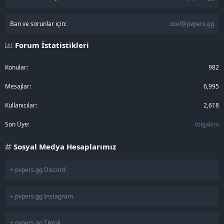
Ban ve sorunlar için:
ozel@pvpers.gg
Forum İstatistikleri
Konular
982
Mesajlar
6,995
Kullanıcılar
2,618
Son Üye
tolgakim
Sosyal Medya Hesaplarımız
+ pvpers.gg Discord
+ pvpers.gg Instagram
+ pvpers.gg Tiktok