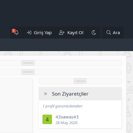
Giriş Yap
Kayıt Ol
Ara
reklam
reklam
reklam
Son Ziyaretçiler
1 profil görüntülemeleri
43sawas43
4
28 May 2026