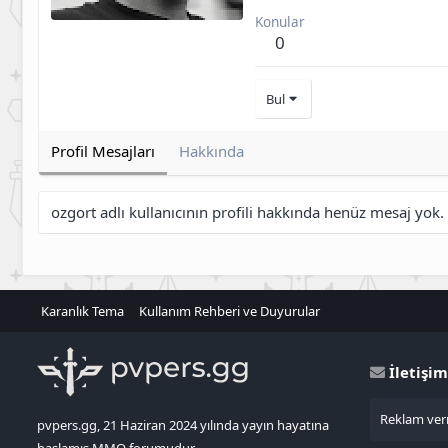
Konular
0
Bul
Profil Mesajları
Hakkında
ozgort adlı kullanıcının profili hakkında henüz mesaj yok.
Karanlık Tema
Kullanım Rehberi ve Duyurular
İletişim
Reklam verm
pvpers.gg, 21 Haziran 2024 yılında yayın hayatına
başlamış MMO forumudur.