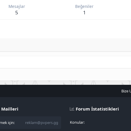
Mesajlar
Beğeniler
5
1
Bize 
 Mailleri
Forum İstatistikleri
Konular
ek için:
reklam@pvpers.gg