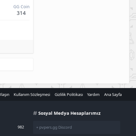
GG Coin
314
Ulaşın
Kullanım Sözleşmesi
Gizlilik Politikası
Yardım
Ana Sayfa
Sosyal Medya Hesaplarımız
982
+ pvpers.gg Discord