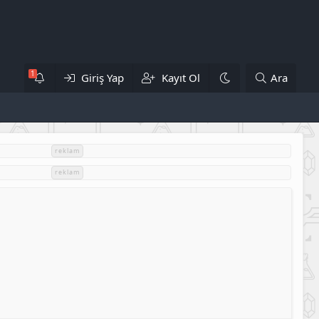
Giriş Yap
Kayıt Ol
Ara
reklam
reklam