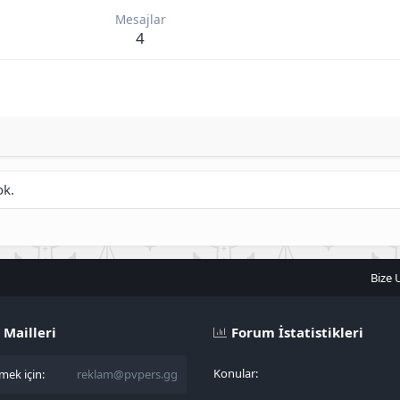
Mesajlar
4
ok.
Bize 
 Mailleri
Forum İstatistikleri
Konular
ek için:
reklam@pvpers.gg