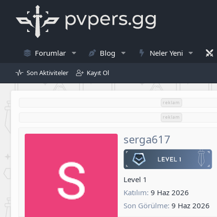
Forumlar
Blog
Neler Yeni
Son Aktiviteler
Kayıt Ol
reklam
reklam
serga617
Level 1
Katılım
9 Haz 2026
Son Görülme
9 Haz 2026