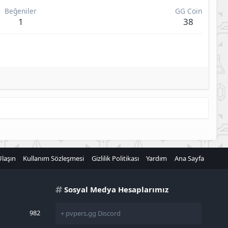
Beğeniler
GG Coin
1
38
Ulaşın
Kullanım Sözleşmesi
Gizlilik Politikası
Yardım
Ana Sayfa
Sosyal Medya Hesaplarımız
982
+ pvpers.gg Discord