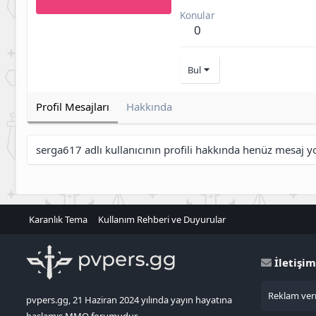
Konular
0
Bul
Profil Mesajları
Hakkında
serga617 adlı kullanıcının profili hakkında henüz mesaj y
Karanlık Tema
Kullanım Rehberi ve Duyurular
İletişim
Reklam verm
pvpers.gg, 21 Haziran 2024 yılında yayın hayatına
başlamış MMO forumudur.