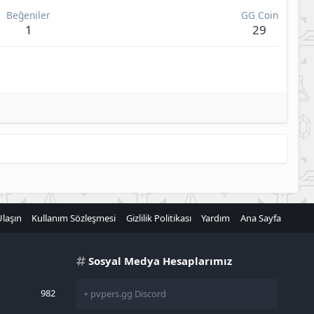
Beğeniler
GG Coin
1
29
Ulaşın
Kullanım Sözleşmesi
Gizlilik Politikası
Yardım
Ana Sayfa
Sosyal Medya Hesaplarımız
982
+ pvpers.gg Discord