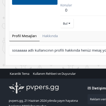
Konular
0
Bul
Profil Mesajları
Hakkında
sosaaaaa adlı kullanıcının profili hakkında henüz mesaj y
Karanlık Tema
Kullanım Rehberi ve Duyurular
İletişim
Reklam verm
pvpers.gg, 21 Haziran 2024 yılında yayın hayatına
başlamış MMO forumudur.