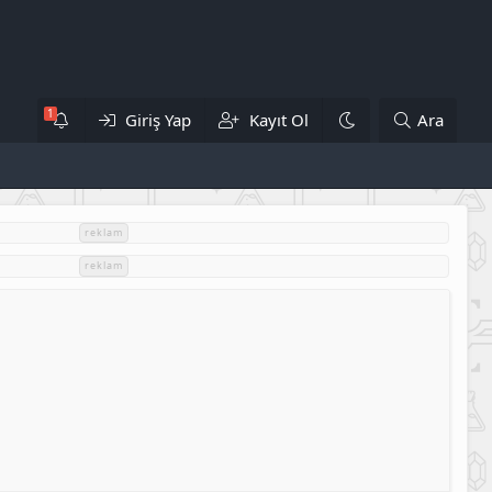
Giriş Yap
Kayıt Ol
Ara
reklam
reklam