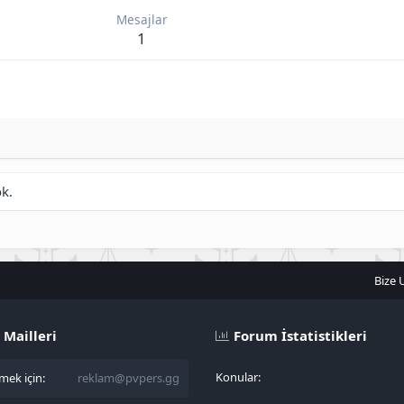
Mesajlar
1
ok.
Bize 
 Mailleri
Forum İstatistikleri
Konular
ek için:
reklam@pvpers.gg