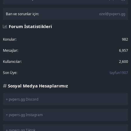
Ban ve sorunlar için:
ozel@pvpers.gg
Forum İstatistikleri
Konular
982
Mesajlar
6,957
Kullanıcılar
2,600
Son Üye
tayfun1907
Sosyal Medya Hesaplarımız
+ pvpers.gg Discord
+ pvpers.gg Instagram
+ pvpers.gg Tiktok