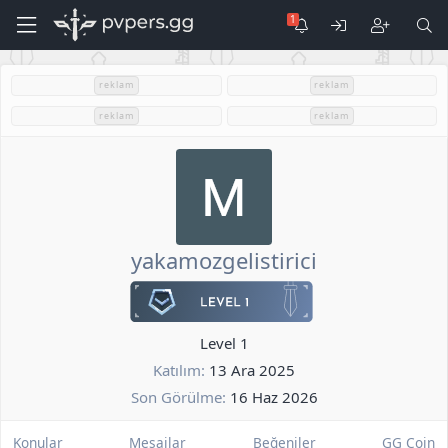
reklam
reklam
reklam
reklam
yakamozgelistirici
Level 1
Katılım
13 Ara 2025
Son Görülme
16 Haz 2026
Konular
Mesajlar
Beğeniler
GG Coin