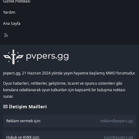
Gizlilik Politikası
Yardım
Ana Sayfa
R
S
S
pvpers.gg, 21 Haziran 2024 yılında yayın hayatına başlamış MMO forumudur.
Oyun haberleri, rehberler, geliştirme, ticaret ve oyuncu sistemleri gibi
konulara odaklanarak oyun tutkunları için kapsamlı bir buluşma noktası
sunar.
İletişim Mailleri
Reklam vermek için:
reklam@pvpers.gg
Hukuk ve KVKK için:
tuzel@pvpers.gg