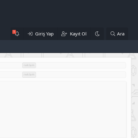
Giriş Yap
Kayıt Ol
Ara
reklam
reklam