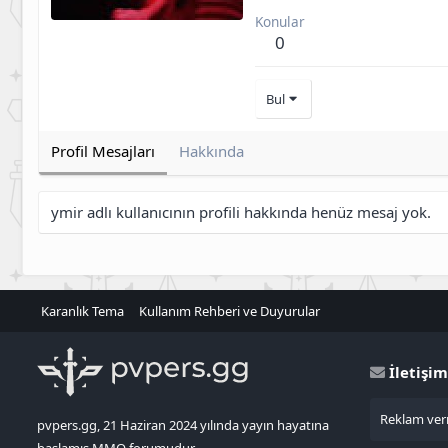
Konular
0
Bul
Profil Mesajları
Hakkında
ymir adlı kullanıcının profili hakkında henüz mesaj yok.
Karanlık Tema
Kullanım Rehberi ve Duyurular
İletişim
Reklam verm
pvpers.gg, 21 Haziran 2024 yılında yayın hayatına
başlamış MMO forumudur.