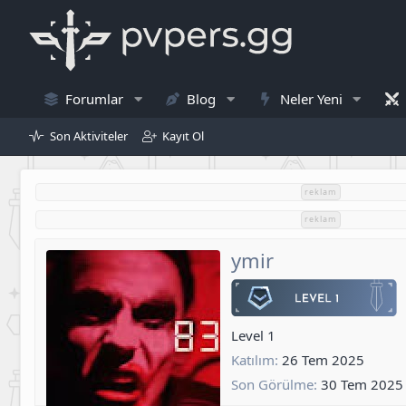
Forumlar
Blog
Neler Yeni
Son Aktiviteler
Kayıt Ol
reklam
reklam
ymir
Level 1
Katılım
26 Tem 2025
Son Görülme
30 Tem 2025