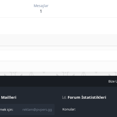
Mesajlar
1
Bize 
 Mailleri
Forum İstatistikleri
Konular
ek için:
reklam@pvpers.gg