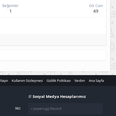
Beğeniler
GG Coin
1
49
Ulaşın
Kullanım Sözleşmesi
Gizlilik Politikası
Yardım
Ana Sayfa
Sosyal Medya Hesaplarımız
982
+ pvpers.gg Discord