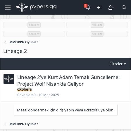
reklam
reklam
reklam
reklam
MMORPG Oyunlar
Lineage 2
Filtreler
Lineage 2’ye Kurt Adam Temalı Güncelleme:
Project Wolf Nisan’da Geliyor
oXoloria
Cevaplar
0
19 Mar 2025
Mesaj göndermek için giriş yapın veya ücretsiz üye olun.
MMORPG Oyunlar