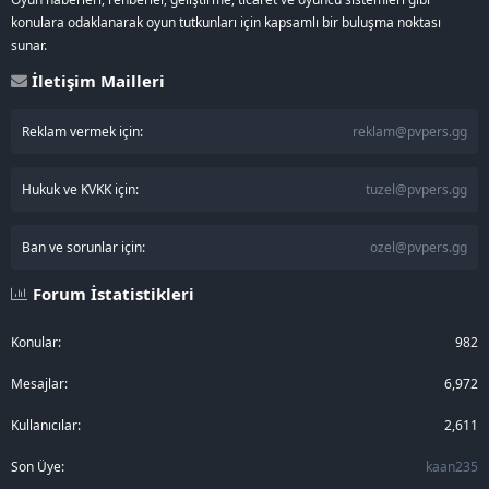
konulara odaklanarak oyun tutkunları için kapsamlı bir buluşma noktası
sunar.
İletişim Mailleri
Reklam vermek için:
reklam@pvpers.gg
Hukuk ve KVKK için:
tuzel@pvpers.gg
Ban ve sorunlar için:
ozel@pvpers.gg
Forum İstatistikleri
Konular
982
Mesajlar
6,972
Kullanıcılar
2,611
Son Üye
kaan235