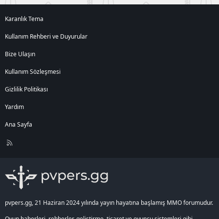
Karanlık Tema
Kullanım Rehberi ve Duyurular
Bize Ulaşın
Kullanım Sözleşmesi
Gizlilik Politikası
Yardım
Ana Sayfa
R
S
S
pvpers.gg, 21 Haziran 2024 yılında yayın hayatına başlamış MMO forumudur.
Oyun haberleri, rehberler, geliştirme, ticaret ve oyuncu sistemleri gibi