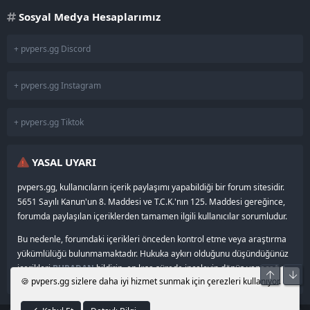
Sosyal Medya Hesaplarımız
+ pvpers.gg Discord
+ pvpers.gg Instagram
+ pvpers.gg Tiktok
YASAL UYARI
pvpers.gg, kullanıcıların içerik paylaşımı yapabildiği bir forum sitesidir.
5651 Sayılı Kanun'un 8. Maddesi ve T.C.K.'nın 125. Maddesi gereğince,
forumda paylaşılan içeriklerden tamamen ilgili kullanıcılar sorumludur.
Bu nedenle, forumdaki içerikleri önceden kontrol etme veya araştırma
yükümlülüğü bulunmamaktadır. Hukuka aykırı olduğunu düşündüğünüz
içerikleri
BURADAN
bildirin, en kısa sürede inceleyip dönüş yapacağız.
Üst
Alt
🍪 pvpers.gg sizlere daha iyi hizmet sunmak için çerezleri kullanıyor.