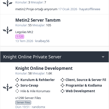
Konular
3
Mesajlar
7
metin2 Proje ortağı arıyorum
17 Ocak 2026
hayatofflineee
Metin2 Server Tanıtım
Konular
55
Mesajlar
105
Legolas Mt2
1-120
13 Tem 2026
kralbey56
Knight Online Private Server
Knight Online Development
Konular
58
Mesajlar
1.6K
Kurulum & Rehberler
Client, Source & Server File
Soru-Cevap
Programlar & Kodlama
Hile & Hile Koruması
Web Development
v1298 Server Files
Server Files
Dün 19:51
randomx