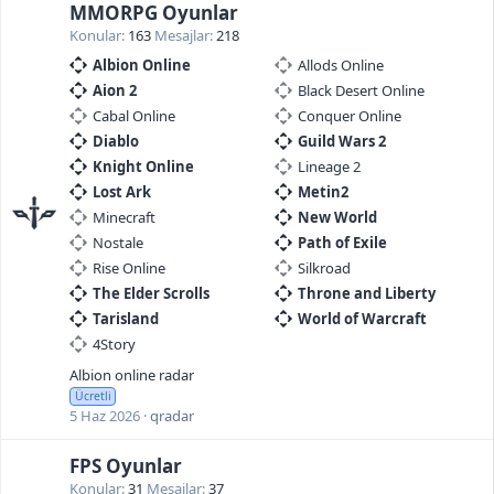
MMORPG Oyunlar
Konular
163
Mesajlar
218
Albion Online
Allods Online
Aion 2
Black Desert Online
Cabal Online
Conquer Online
Diablo
Guild Wars 2
Knight Online
Lineage 2
Lost Ark
Metin2
Minecraft
New World
Nostale
Path of Exile
Rise Online
Silkroad
The Elder Scrolls
Throne and Liberty
Tarisland
World of Warcraft
4Story
Albion online radar
Ücretli
5 Haz 2026
qradar
FPS Oyunlar
Konular
31
Mesajlar
37