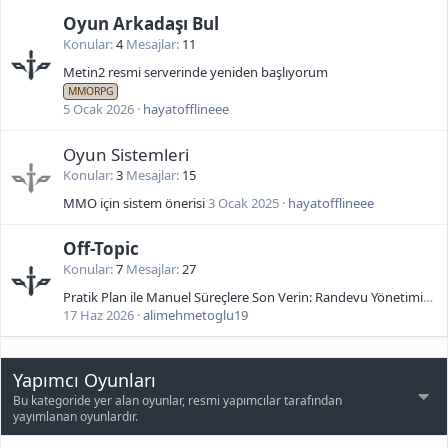
Oyun Arkadaşı Bul
Konular
4
Mesajlar
11
Metin2 resmi serverinde yeniden başlıyorum
MMORPG
5 Ocak 2026
hayatofflineee
Oyun Sistemleri
Konular
3
Mesajlar
15
MMO için sistem önerisi
3 Ocak 2025
hayatofflineee
Off-Topic
Konular
7
Mesajlar
27
Pratik Plan ile Manuel Süreçlere Son Verin: Randevu Yönetiminde Hız, Düzen ve Verimlilik
17 Haz 2026
alimehmetoglu19
Yapımcı Oyunları
Bu kategoride yer alan oyunlar, resmi yapımcılar tarafından
yayımlanan oyunlardır.