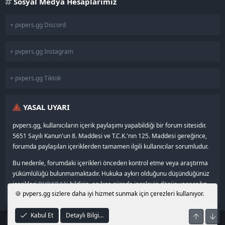
Sosyal Medya Hesaplarımız
+ pvpers.gg Discord
+ pvpers.gg Instagram
+ pvpers.gg Tiktok
YASAL UYARI
pvpers.gg, kullanıcıların içerik paylaşımı yapabildiği bir forum sitesidir.
5651 Sayılı Kanun'un 8. Maddesi ve T.C.K.'nın 125. Maddesi gereğince,
forumda paylaşılan içeriklerden tamamen ilgili kullanıcılar sorumludur.
Bu nedenle, forumdaki içerikleri önceden kontrol etme veya araştırma
yükümlülüğü bulunmamaktadır. Hukuka aykırı olduğunu düşündüğünüz
içerikleri
BURADAN
bildirin, en kısa sürede inceleyip dönüş yapacağız.
🍪 pvpers.gg sizlere daha iyi hizmet sunmak için çerezleri kullanıyor.
Kabul Et
Detaylı Bilgi…
Üst
Alt
®
© 2024–2026
pvpers.gg
•
Community platform by XenForo