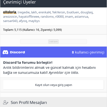
Çevrimiçi Üyeler
oXoloria
tregedie
lakh
erenkal4
TekYersin
Exatluen
douglasj
arezzoicin
hayatofflineee
randomx
r0l0l0l
imam
astamrua
sansar043
afyoq
maybys
Toplam: 5,115 (Kullanıcı: 16, Ziyaretçi: 5,099)
reklam
8
kullanıcı çevrimiçi
Discord'la forumu birleştir!
Anlık bildirimlerini almak ve güncel kalmak için hesabını
bağla ve sunucumuza katıl!
Ayrıntılar için tıkla.
Kayıt olun veya giriş yapın
Son Profil Mesajları