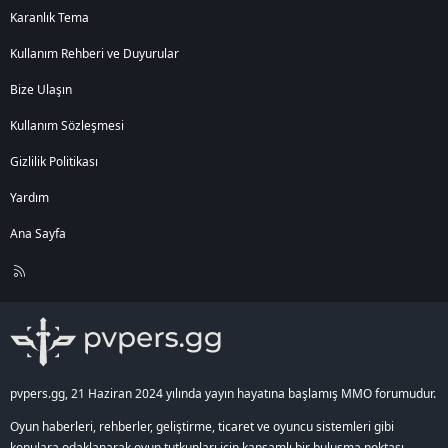
z
Karanlık Tema
d
ı
Kullanım Rehberi ve Duyurular
.
Bize Ulaşın
Kullanım Sözleşmesi
Gizlilik Politikası
Yardım
Ana Sayfa
R
S
S
pvpers.gg, 21 Haziran 2024 yılında yayın hayatına başlamış MMO forumudur.
Oyun haberleri, rehberler, geliştirme, ticaret ve oyuncu sistemleri gibi
konulara odaklanarak oyun tutkunları için kapsamlı bir buluşma noktası