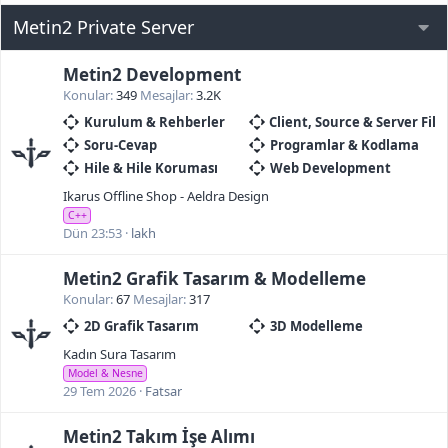
Metin2 Private Server
Metin2 Development
Konular
349
Mesajlar
3.2K
Kurulum & Rehberler
Client, Source & Server File
Soru-Cevap
Programlar & Kodlama
Hile & Hile Koruması
Web Development
Ikarus Offline Shop - Aeldra Design
C++
Dün 23:53
lakh
Metin2 Grafik Tasarım & Modelleme
Konular
67
Mesajlar
317
2D Grafik Tasarım
3D Modelleme
Kadın Sura Tasarım
Model & Nesne
29 Tem 2026
Fatsar
Metin2 Takım İşe Alımı