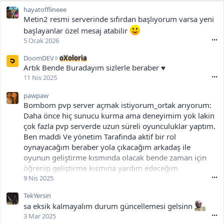
hayatofflineee
Metin2 resmi serverinde sıfırdan başlıyorum varsa yeni
başlayanlar özel mesaj atabilir
5 Ocak 2026
•••
D
DoomDEV
oXoloria
o
Artık Bende Buradayım sizlerle beraber ♥
o
11 Nis 2025
•••
m
D
pawpaw
E
Bombom pvp server açmak istiyorum_ortak arıyorum:
V
Daha önce hiç sunucu kurma ama deneyimim yok lakin
,
çok fazla pvp serverde uzun süreli oyunculuklar yaptım.
o
Ben maddi Ve yönetim Tarafında aktif bir rol
X
oynayacağım beraber yola çıkacağım arkadaş ile
o
l
oyunun geliştirme kısmında olacak bende zaman için
o
öğrenip geliştirme kısmına yardım edeceğim
r
9 Nis 2025
•••
i
a
TekYersin
a
sa eksik kalmayalım durum güncellemesi gelsinn
d
3 Mar 2025
•••
l