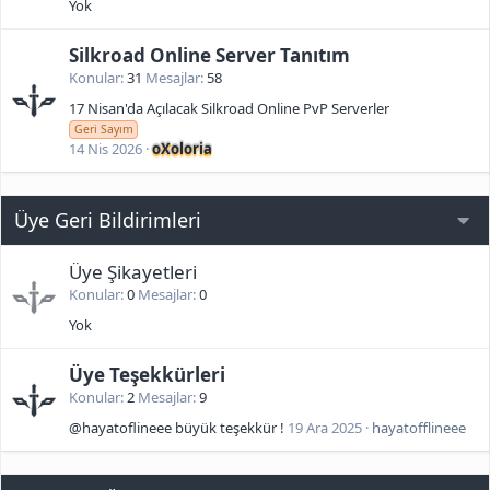
Yok
Silkroad Online Server Tanıtım
Konular
31
Mesajlar
58
17 Nisan'da Açılacak Silkroad Online PvP Serverler
Geri Sayım
14 Nis 2026
oXoloria
Üye Geri Bildirimleri
Üye Şikayetleri
Konular
0
Mesajlar
0
Yok
Üye Teşekkürleri
Konular
2
Mesajlar
9
@hayatoflineee büyük teşekkür !
19 Ara 2025
hayatofflineee