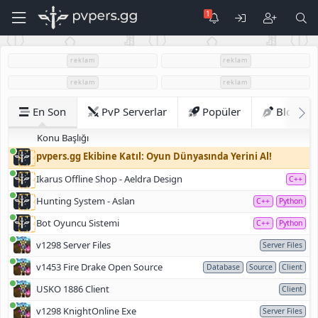
reklam
reklam
reklam
reklam
En Son
PvP Serverlar
Popüler
Blog
Konu Başlığı
pvpers.gg Ekibine Katıl: Oyun Dünyasında Yerini Al!
Ikarus Offline Shop - Aeldra Design
C++
Hunting System - Aslan
C++
Python
Bot Oyuncu Sistemi
C++
Python
v1298 Server Files
Server Files
v1453 Fire Drake Open Source
Database
Source
Client
USKO 1886 Client
Client
v1298 KnightOnline Exe
Server Files