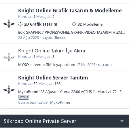
Knight Online Grafik Tasarım & Modelleme
Konular
1
Mesajlar
2
2D Grafik Tasarım
3D Modelleme
ECK GRAPHIC / PROFESYONEL GRAFIK-VIDEO TASARIM HIZMETLERI
28 Ağu 2025
hayatofflineee
Knight Online Takım İşe Alımı
Konular
1
Mesajlar
3
MYKO serverde GMlik yapabilirim
17 Nis 2025
raccoon
Knight Online Server Tanıtım
Konular
52
Mesajlar
166
MykoPrime "28 Ağustos Cuma 22:00 AÇILIŞ !"- Max LvL 72 - Free To Play - KC SATIŞI YOK
MYKO
Cumartesi - 23:09
MykoPrime
Silkroad Online Private Server