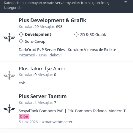
Kategorisi bulunmayan private server oyunları için oluşturulmuş
kategoridir.
Plus Development & Grafik
Konular
29
Mesajlar
698
Development
2D & 3D Grafik
Soru-Cevap
DarkOrbit PvP Server Files - Kurulum Videosu ile Birlikte
Pazartesi - 00:46
dekovil
Plus Takım İşe Alımı
Konular
0
Mesajlar
0
Yok
Plus Server Tanıtım
Konular
4
Mesajlar
7
SosyalTank Bombom PvP | Eski Bombom Tadında, Modern Tarayıcı Desteğiyle
Diğer
5 Haz 2026
uzmanwebmaster