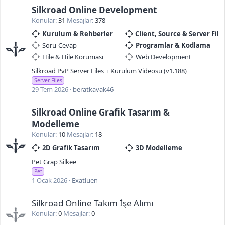
Silkroad Online Development
Konular
31
Mesajlar
378
Kurulum & Rehberler
Client, Source & Server File
Soru-Cevap
Programlar & Kodlama
Hile & Hile Koruması
Web Development
Silkroad PvP Server Files + Kurulum Videosu (v1.188)
Server Files
29 Tem 2026
beratkavak46
Silkroad Online Grafik Tasarım &
Modelleme
Konular
10
Mesajlar
18
2D Grafik Tasarım
3D Modelleme
Pet Grap Silkee
Pet
1 Ocak 2026
Exatluen
Silkroad Online Takım İşe Alımı
Konular
0
Mesajlar
0