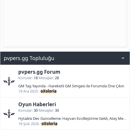
pvpers.gg Topluluğu
Yeni Gönderiler
pvpers.gg Forum
Konular
18
Mesajlar
28
GM Tag Yayında - Hareketli GM Simgesi ile Forumda Öne Çıkın
19 Ara 2025
oXoloria
Oyun Haberleri
Konular
30
Mesajlar
30
Hytale’a Dev Güncelleme: Hayvan Evcilleştirme Geldi, Ateş Mekanikleri Baştan Yazıldı
18 Şub 2026
oXoloria