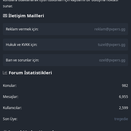
sunar.
İletişim Mailleri
Reklam vermek için:
reklam@pvpers.gg
Hukuk ve KVKK için:
tuzel@pvpers.gg
Ban ve sorunlar için:
ozel@pvpers.gg
Forum İstatistikleri
Konular
982
Mesajlar
6,955
Kullanıcılar
2,599
Son Üye
tregedie