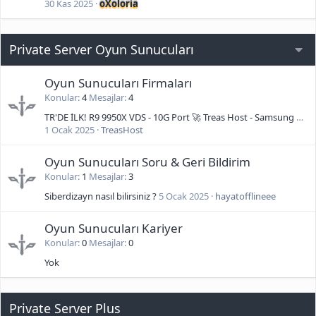
30 Kas 2025
oXoloria
Private Server Oyun Sunucuları
Oyun Sunucuları Firmaları
Konular
4
Mesajlar
4
TR'DE İLK! R9 9950X VDS - 10G Port 🚀 Treas Host - Samsung 990 Pro NVMe - İstanbul Lokasyon 🔐+4.5Tbps Koruma 🚀
1 Ocak 2025
TreasHost
Oyun Sunucuları Soru & Geri Bildirim
Konular
1
Mesajlar
3
Siberdizayn nasıl bilirsiniz ?
5 Ocak 2025
hayatofflineee
Oyun Sunucuları Kariyer
Konular
0
Mesajlar
0
Yok
Private Server Plus