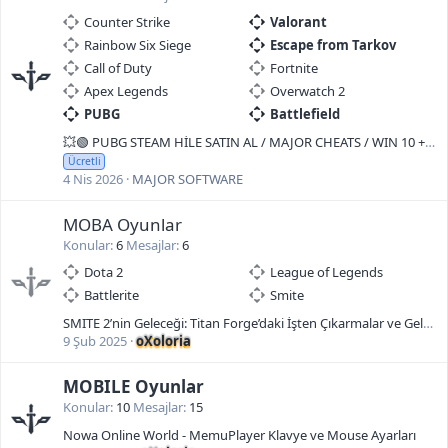
Counter Strike
Valorant
Rainbow Six Siege
Escape from Tarkov
Call of Duty
Fortnite
Apex Legends
Overwatch 2
PUBG
Battlefield
💥🟢 PUBG STEAM HİLE SATIN AL / MAJOR CHEATS / WIN 10 + 11 / EXTERNAL / [ 230 + REFERANS ] 💥🟢
Ücretli
4 Nis 2026
MAJOR SOFTWARE
MOBA Oyunlar
Konular
6
Mesajlar
6
Dota 2
League of Legends
Battlerite
Smite
SMITE 2’nin Geleceği: Titan Forge’daki İşten Çıkarmalar ve Geliştirici Açıklamaları
9 Şub 2025
oXoloria
MOBILE Oyunlar
Konular
10
Mesajlar
15
Nowa Online World - MemuPlayer Klavye ve Mouse Ayarları