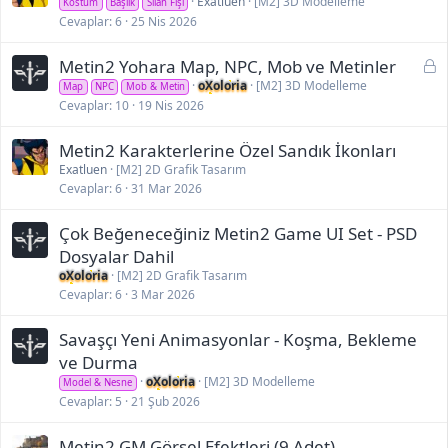
Exatluen
[M2] 3D Modelleme
Kostüm
Başlık
Silah Fişi
Cevaplar
6
25 Nis 2026
K
Metin2 Yohara Map, NPC, Mob ve Metinler
i
oXoloria
[M2] 3D Modelleme
Map
NPC
Mob & Metin
l
Cevaplar
10
19 Nis 2026
i
t
Metin2 Karakterlerine Özel Sandık İkonları
l
Exatluen
[M2] 2D Grafik Tasarım
Cevaplar
6
31 Mar 2026
i
Çok Beğeneceğiniz Metin2 Game UI Set - PSD
Dosyalar Dahil
oXoloria
[M2] 2D Grafik Tasarım
Cevaplar
6
3 Mar 2026
Savaşçı Yeni Animasyonlar - Koşma, Bekleme
ve Durma
oXoloria
[M2] 3D Modelleme
Model & Nesne
Cevaplar
5
21 Şub 2026
Metin2 GM Görsel Efektleri (9 Adet)