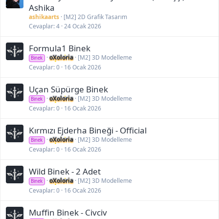
Ashika
ashikaarts
[M2] 2D Grafik Tasarım
Cevaplar
4
24 Ocak 2026
Formula1 Binek
oXoloria
[M2] 3D Modelleme
Binek
Cevaplar
0
16 Ocak 2026
Uçan Süpürge Binek
oXoloria
[M2] 3D Modelleme
Binek
Cevaplar
0
16 Ocak 2026
Kırmızı Ejderha Bineği - Official
oXoloria
[M2] 3D Modelleme
Binek
Cevaplar
0
16 Ocak 2026
Wild Binek - 2 Adet
oXoloria
[M2] 3D Modelleme
Binek
Cevaplar
0
16 Ocak 2026
Muffin Binek - Civciv