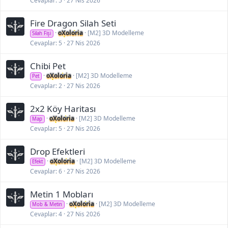
Cevaplar
5
27 Nis 2026
t
a
ş
Fire Dragon Silah Seti
ı
oXoloria
[M2] 3D Modelleme
Silah Fişi
m
Cevaplar
5
27 Nis 2026
a
z
a
Chibi Pet
m
oXoloria
[M2] 3D Modelleme
Pet
a
n
Cevaplar
2
27 Nis 2026
ı
:
2x2 Köy Haritası
7
O
oXoloria
[M2] 3D Modelleme
Map
c
Cevaplar
5
27 Nis 2026
a
k
Drop Efektleri
2
0
oXoloria
[M2] 3D Modelleme
Efekt
2
Cevaplar
6
27 Nis 2026
6
-
2
Metin 1 Mobları
2
oXoloria
[M2] 3D Modelleme
Mob & Metin
:
Cevaplar
4
27 Nis 2026
2
2