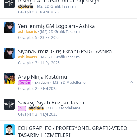
Rising2 Auto Patcher - UnqDesign
a
oXoloria
[M2] 2D Grafik Tasarım
k
Cevaplar
3
8 Ara 2025
2
0
2
Yenilenmiş GM Logoları - Ashika
6
ashikaarts
[M2] 2D Grafik Tasarım
-
2
Cevaplar
5
23 Eki 2025
2
:
Siyah/Kırmızı Giriş Ekranı (PSD) - Ashika
2
4
ashikaarts
[M2] 2D Grafik Tasarım
Cevaplar
3
11 Eyl 2025
Arap Ninja Kostümü
S
Exatluen
[M2] 3D Modelleme
Kostüm
o
Cevaplar
2
7 Eyl 2025
n
ü
Savaşçı Siyah Rüzgar Takımı
s
t
oXoloria
[M2] 3D Modelleme
Zırh
e
Cevaplar
3
1 Eyl 2025
t
a
ş
ECK GRAPHIC / PROFESYONEL GRAFIK-VIDEO
ı
TASARIM HIZMETLERI
m