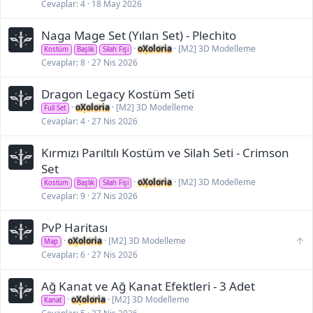
Cevaplar
4
18 May 2026
Naga Mage Set (Yılan Set) - Plechito
oXoloria
[M2] 3D Modelleme
Kostüm
Başlık
Silah Fişi
Cevaplar
8
27 Nis 2026
Dragon Legacy Kostüm Seti
oXoloria
[M2] 3D Modelleme
Full Set
Cevaplar
4
27 Nis 2026
Kırmızı Parıltılı Kostüm ve Silah Seti - Crimson
Set
oXoloria
[M2] 3D Modelleme
Kostüm
Başlık
Silah Fişi
Cevaplar
9
27 Nis 2026
PvP Haritası
S
oXoloria
[M2] 3D Modelleme
Map
o
Cevaplar
6
27 Nis 2026
n
ü
Ağ Kanat ve Ağ Kanat Efektleri - 3 Adet
s
t
oXoloria
[M2] 3D Modelleme
Kanat
e