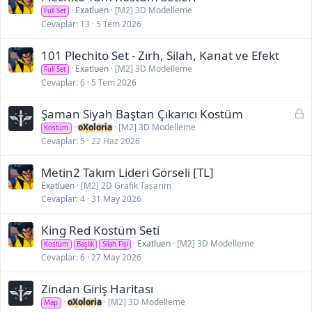
Exatluen
[M2] 3D Modelleme
Full Set
Cevaplar
13
5 Tem 2026
101 Plechito Set - Zırh, Silah, Kanat ve Efekt
Exatluen
[M2] 3D Modelleme
Full Set
Cevaplar
6
5 Tem 2026
K
Şaman Siyah Baştan Çıkarıcı Kostüm
i
oXoloria
[M2] 3D Modelleme
Kostüm
l
Cevaplar
5
22 Haz 2026
i
t
Metin2 Takım Lideri Görseli [TL]
l
Exatluen
[M2] 2D Grafik Tasarım
Cevaplar
4
31 May 2026
i
King Red Kostüm Seti
Exatluen
[M2] 3D Modelleme
Kostüm
Başlık
Silah Fişi
Cevaplar
6
27 May 2026
Zindan Giriş Haritası
oXoloria
[M2] 3D Modelleme
Map