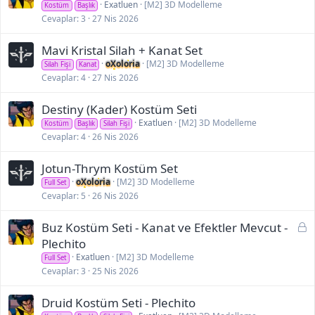
Exatluen
[M2] 3D Modelleme
Kostüm
Başlık
Cevaplar
3
27 Nis 2026
Mavi Kristal Silah + Kanat Set
oXoloria
[M2] 3D Modelleme
Silah Fişi
Kanat
Cevaplar
4
27 Nis 2026
Destiny (Kader) Kostüm Seti
Exatluen
[M2] 3D Modelleme
Kostüm
Başlık
Silah Fişi
Cevaplar
4
26 Nis 2026
Jotun-Thrym Kostüm Set
oXoloria
[M2] 3D Modelleme
Full Set
Cevaplar
5
26 Nis 2026
K
Buz Kostüm Seti - Kanat ve Efektler Mevcut -
i
Plechito
l
Exatluen
[M2] 3D Modelleme
Full Set
i
Cevaplar
3
25 Nis 2026
t
l
Druid Kostüm Seti - Plechito
i