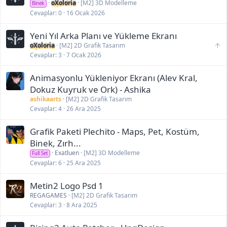
oXoloria
[M2] 3D Modelleme
Binek
Cevaplar
0
16 Ocak 2026
Yeni Yıl Arka Planı ve Yükleme Ekranı
S
oXoloria
[M2] 2D Grafik Tasarım
o
Cevaplar
3
7 Ocak 2026
n
ü
Animasyonlu Yükleniyor Ekranı (Alev Kral,
s
t
Dokuz Kuyruk ve Ork) - Ashika
e
ashikaarts
[M2] 2D Grafik Tasarım
t
Cevaplar
4
26 Ara 2025
a
ş
ı
Grafik Paketi Plechito - Maps, Pet, Kostüm,
m
Binek, Zırh...
a
z
Exatluen
[M2] 3D Modelleme
Full Set
a
Cevaplar
6
25 Ara 2025
m
a
n
Metin2 Logo Psd 1
ı
REGAGAMES
[M2] 2D Grafik Tasarım
:
Cevaplar
3
8 Ara 2025
7
O
c