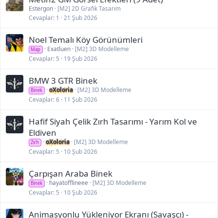
Estergon
[M2] 2D Grafik Tasarım
Cevaplar
1
21 Şub 2026
Noel Temalı Köy Görünümleri
Exatluen
[M2] 3D Modelleme
Map
Cevaplar
5
19 Şub 2026
BMW 3 GTR Binek
oXoloria
[M2] 3D Modelleme
Binek
Cevaplar
6
11 Şub 2026
Hafif Siyah Çelik Zırh Tasarımı - Yarım Kol ve
Eldiven
oXoloria
[M2] 3D Modelleme
Zırh
Cevaplar
5
10 Şub 2026
Çarpışan Araba Binek
hayatofflineee
[M2] 3D Modelleme
Binek
Cevaplar
5
10 Şub 2026
Animasyonlu Yükleniyor Ekranı (Savaşçı) -