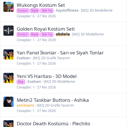
Wukongs Kostüm Set
hayatofflineee
[M2] 3D Modelleme
Kostüm
Başlık
Silah Fişi
Cevaplar
6
27 Nis 2026
Golden Royal Kostüm Seti
oXoloria
[M2] 3D Modelleme
Kostüm
Başlık
Silah Fişi
Cevaplar
1
27 Nis 2026
Yan Panel İkonlar - Sarı ve Siyah Tonlar
Exatluen
[M2] 2D Grafik Tasarım
Cevaplar
1
27 Nis 2026
Yeni VS Haritası - 3D Model
Exatluen
[M2] 3D Modelleme
Map
Cevaplar
1
27 Nis 2026
Metin2 Taskbar Buttons - Ashika
ashikaarts
[M2] 2D Grafik Tasarım
Cevaplar
1
27 Nis 2026
Doctor Death Kostümü - Plechito