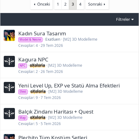
Önceki
1
2
3
4
Sonraki
Filtreler
Kadın Sura Tasarım
Exatluen
[M2] 3D Modelleme
Model & Nesne
Cevaplar
4
29 Tem 2026
Kagura NPC
oXoloria
[M2] 3D Modelleme
NPC
Cevaplar
2
26 Tem 2026
Yeni Level Up, EXP ve Statü Alma Efektleri
oXoloria
[M2] 3D Modelleme
Efekt
Cevaplar
9
7 Tem 2026
Balçık Zindanı Haritası + Quest
oXoloria
[M2] 3D Modelleme
Map
Cevaplar
5
5 Tem 2026
Plechito Tüm Kostüm Setleri