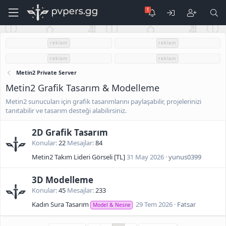
reklam
reklam
reklam
reklam
Metin2 Private Server
Metin2 Grafik Tasarım & Modelleme
Metin2 sunucuları için grafik tasarımlarını paylaşabilir, projelerinizi
tanıtabilir ve tasarım desteği alabilirsiniz.
2D Grafik Tasarım
Konular
22
Mesajlar
84
Metin2 Takım Lideri Görseli [TL]
31 May 2026
yunus0399
3D Modelleme
Konular
45
Mesajlar
233
Kadın Sura Tasarım
29 Tem 2026
Fatsar
Model & Nesne