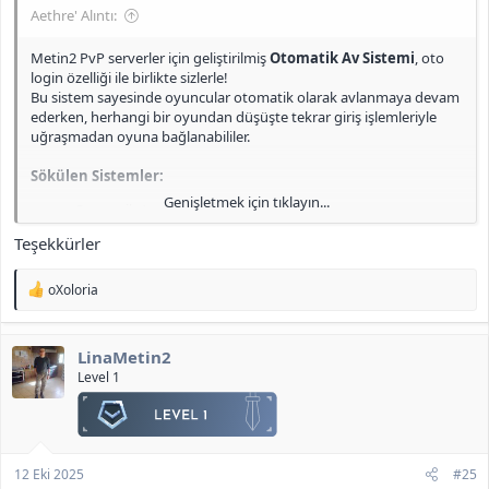
Aethre' Alıntı:
Metin2 PvP serverler için geliştirilmiş
Otomatik Av Sistemi
, oto
login özelliği ile birlikte sizlerle!
Bu sistem sayesinde oyuncular otomatik olarak avlanmaya devam
ederken, herhangi bir oyundan düşüşte tekrar giriş işlemleriyle
uğraşmadan oyuna bağlanabililer.
Sökülen Sistemler:
Genişletmek için tıklayın...
Otomatik Av
Otomatik Metin Farmı
Teşekkürler
Okçular Dibimde
Süreli Cesaret Pelerini
T
Tab Next Target Sistemi
oXoloria
e
Pack tarafında gerekli tüm eklemeler (effect, icon vb.) eksiksiz
p
k
tamamlandı. Kodların oldukça düzensiz olduğu fark edildiğinden,
LinaMetin2
i
minimum müdahale ile işlemler gerçekleştirildi ve mevcut haliyle
l
Level 1
stabil çalışması sağlandı.
e
r
Önemli Değişiklikler:
:
Oto Login
sistemi (
intrologin.py
) tamamen baştan yazıldı.
Diğer sökülen sistemler olduğu gibi kaldırıldı.
12 Eki 2025
#25