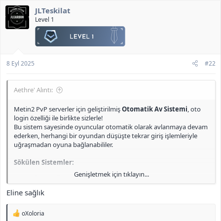
k
tamamlandı. Kodların oldukça düzensiz olduğu fark edildiğinden,
JLTeskilat
i
minimum müdahale ile işlemler gerçekleştirildi ve mevcut haliyle
l
Level 1
stabil çalışması sağlandı.
e
r
Önemli Değişiklikler:
:
Oto Login
sistemi (
intrologin.py
) tamamen baştan yazıldı.
Diğer sökülen sistemler olduğu gibi kaldırıldı.
8 Eyl 2025
#22
Tüm özellikler detaylı şekilde test edilerek oyun içinde sorunsuz
çalıştığı doğrulandı.
Aethre' Alıntı:
Erişim Yöntemleri:
Metin2 PvP serverler için geliştirilmiş
Otomatik Av Sistemi
, oto
login özelliği ile birlikte sizlerle!
"K" tuşuna basılarak (
official sürümde de bu tuşa atanmış
Bu sistem sayesinde oyuncular otomatik olarak avlanmaya devam
durumda
).
ederken, herhangi bir oyundan düşüşte tekrar giriş işlemleriyle
Quickslotların yer aldığı expanded taskbar üzerindeki ikon
uğraşmadan oyuna bağlanabililer.
kullanılarak.
Sökülen Sistemler:
Ekli dosyayı görüntüle 456
Genişletmek için tıklayın...
Otomatik Av
<b>[Gizli içerik]</b>
Otomatik Metin Farmı
Eline sağlık
Okçular Dibimde
Süreli Cesaret Pelerini
T
Tab Next Target Sistemi
oXoloria
e