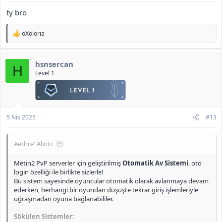
Tüm özellikler detaylı şekilde test edilerek oyun içinde sorunsuz
ty bro
çalıştığı doğrulandı.
T
Erişim Yöntemleri:
oXoloria
e
"K" tuşuna basılarak (
official sürümde de bu tuşa atanmış
p
k
durumda
).
hsnsercan
i
Quickslotların yer aldığı expanded taskbar üzerindeki ikon
H
l
Level 1
kullanılarak.
e
r
Ekli dosyayı görüntüle 456
:
<b>[Gizli içerik]</b>
5 Nis 2025
#13
Aethre' Alıntı:
Metin2 PvP serverler için geliştirilmiş
Otomatik Av Sistemi
, oto
login özelliği ile birlikte sizlerle!
Bu sistem sayesinde oyuncular otomatik olarak avlanmaya devam
ederken, herhangi bir oyundan düşüşte tekrar giriş işlemleriyle
uğraşmadan oyuna bağlanabililer.
Sökülen Sistemler: