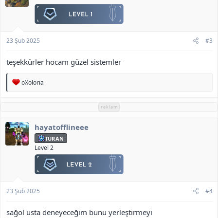
e
r
:
23 Şub 2025
#3
teşekkürler hocam güzel sistemler
T
oXoloria
e
p
k
reklam
i
l
hayatofflineee
e
r
TURAN
:
Level 2
23 Şub 2025
#4
sağol usta deneyeceğim bunu yerleştirmeyi