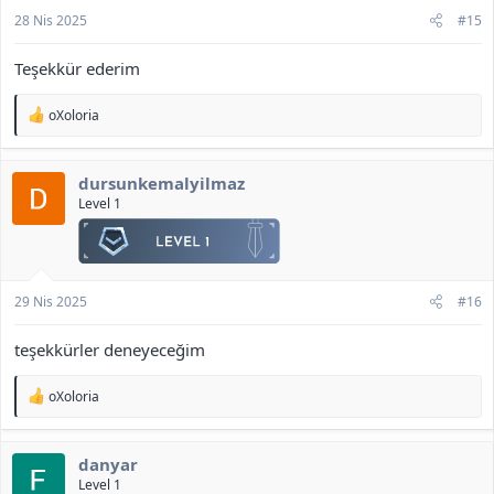
Ekli dosyayı görüntüle 456
28 Nis 2025
#15
<b>[Gizli içerik]</b>
Teşekkür ederim
T
oXoloria
e
p
k
dursunkemalyilmaz
i
l
Level 1
e
r
:
29 Nis 2025
#16
teşekkürler deneyeceğim
T
oXoloria
e
p
k
danyar
i
l
Level 1