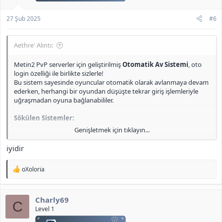
27 Şub 2025
#6
Aethre' Alıntı:
Metin2 PvP serverler için geliştirilmiş
Otomatik Av Sistemi
, oto
login özelliği ile birlikte sizlerle!
Bu sistem sayesinde oyuncular otomatik olarak avlanmaya devam
ederken, herhangi bir oyundan düşüşte tekrar giriş işlemleriyle
uğraşmadan oyuna bağlanabililer.
Sökülen Sistemler:
Genişletmek için tıklayın...
Otomatik Av
Otomatik Metin Farmı
iyidir
Okçular Dibimde
Süreli Cesaret Pelerini
T
Tab Next Target Sistemi
oXoloria
e
Pack tarafında gerekli tüm eklemeler (effect, icon vb.) eksiksiz
p
k
tamamlandı. Kodların oldukça düzensiz olduğu fark edildiğinden,
Charly69
i
minimum müdahale ile işlemler gerçekleştirildi ve mevcut haliyle
C
l
Level 1
stabil çalışması sağlandı.
e