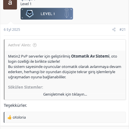
l
Level 1
e
r
:
6 Eyl 2025
#21
Aethre' Alıntı:
Metin2 PvP serverler için geliştirilmiş
Otomatik Av Sistemi
, oto
login özelliği ile birlikte sizlerle!
Bu sistem sayesinde oyuncular otomatik olarak avlanmaya devam
ederken, herhangi bir oyundan düşüşte tekrar giriş işlemleriyle
uğraşmadan oyuna bağlanabililer.
Sökülen Sistemler:
Genişletmek için tıklayın...
Otomatik Av
Otomatik Metin Farmı
Teşekkürler.
Okçular Dibimde
Süreli Cesaret Pelerini
T
Tab Next Target Sistemi
oXoloria
e
Pack tarafında gerekli tüm eklemeler (effect, icon vb.) eksiksiz
p