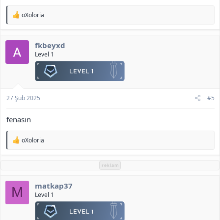
T
oXoloria
e
p
k
fkbeyxd
i
l
Level 1
e
r
:
27 Şub 2025
#5
fenasın
T
oXoloria
e
p
k
reklam
i
l
matkap37
e
M
r
Level 1
: