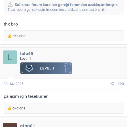
Kullanıcı, forum kuralları gereği forumdan uzaklaştırılmıştır.
"K" tuşuna basılarak (
official sürümde de bu tuşa atanmış
Ticari işlem gerçekleştirilmeden önce dikkatli olunması önerilir.
durumda
).
Quickslotların yer aldığı expanded taskbar üzerindeki ikon
kullanılarak.
thx bro
Ekli dosyayı görüntüle 456
T
oXoloria
e
<b>[Gizli içerik]</b>
p
k
lolo45
i
L
l
Level 1
e
r
:
30 Haz 2025
#20
palaşım için teşekürler
T
oXoloria
e
p
k
qinq01
i