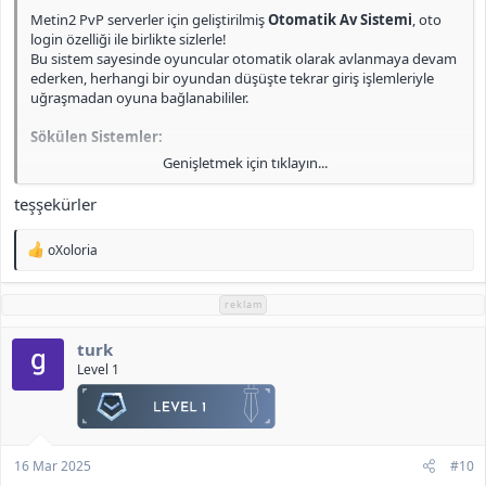
Erişim Yöntemleri:
Metin2 PvP serverler için geliştirilmiş
Otomatik Av Sistemi
, oto
login özelliği ile birlikte sizlerle!
"K" tuşuna basılarak (
official sürümde de bu tuşa atanmış
Bu sistem sayesinde oyuncular otomatik olarak avlanmaya devam
durumda
).
ederken, herhangi bir oyundan düşüşte tekrar giriş işlemleriyle
Quickslotların yer aldığı expanded taskbar üzerindeki ikon
uğraşmadan oyuna bağlanabililer.
kullanılarak.
Sökülen Sistemler:
Ekli dosyayı görüntüle 456
Genişletmek için tıklayın...
Otomatik Av
<b>[Gizli içerik]</b>
Otomatik Metin Farmı
teşşekürler
Okçular Dibimde
Süreli Cesaret Pelerini
T
Tab Next Target Sistemi
oXoloria
e
Pack tarafında gerekli tüm eklemeler (effect, icon vb.) eksiksiz
p
k
tamamlandı. Kodların oldukça düzensiz olduğu fark edildiğinden,
reklam
i
minimum müdahale ile işlemler gerçekleştirildi ve mevcut haliyle
l
stabil çalışması sağlandı.
turk
e
r
Level 1
Önemli Değişiklikler:
:
Oto Login
sistemi (
intrologin.py
) tamamen baştan yazıldı.
Diğer sökülen sistemler olduğu gibi kaldırıldı.
16 Mar 2025
Tüm özellikler detaylı şekilde test edilerek
oyun
içinde sorunsuz
#10