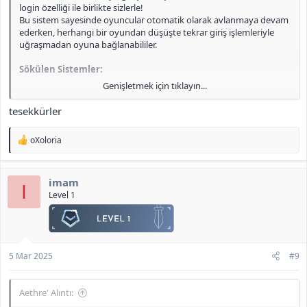
login özelliği ile birlikte sizlerle!
Bu sistem sayesinde oyuncular otomatik olarak avlanmaya devam
ederken, herhangi bir oyundan düşüşte tekrar giriş işlemleriyle
uğraşmadan oyuna bağlanabililer.
Sökülen Sistemler:
Genişletmek için tıklayın...
Otomatik Av
Otomatik Metin Farmı
tesekkürler
Okçular Dibimde
Süreli Cesaret Pelerini
T
Tab Next Target Sistemi
oXoloria
e
Pack tarafında gerekli tüm eklemeler (effect, icon vb.) eksiksiz
p
k
tamamlandı. Kodların oldukça düzensiz olduğu fark edildiğinden,
imam
i
minimum müdahale ile işlemler gerçekleştirildi ve mevcut haliyle
I
l
Level 1
stabil çalışması sağlandı.
e
r
Önemli Değişiklikler:
:
Oto Login
sistemi (
intrologin.py
) tamamen baştan yazıldı.
Diğer sökülen sistemler olduğu gibi kaldırıldı.
5 Mar 2025
#9
Tüm özellikler detaylı şekilde test edilerek
oyun
içinde sorunsuz
çalıştığı doğrulandı.
Aethre' Alıntı: