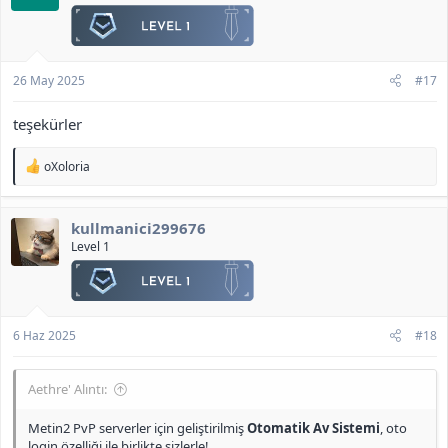
e
r
:
26 May 2025
#17
teşekürler
T
oXoloria
e
p
k
kullmanici299676
i
l
Level 1
e
r
:
6 Haz 2025
#18
Aethre' Alıntı:
Metin2 PvP serverler için geliştirilmiş
Otomatik Av Sistemi
, oto
login özelliği ile birlikte sizlerle!