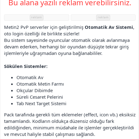
Bu alana yazılı reklam verebilirsiniz.
i
reklam
reklam
Metin2 PvP serverler için geliştirilmiş
Otomatik Av Sistemi
,
oto login özelliği ile birlikte sizlerle!
Bu sistem sayesinde oyuncular otomatik olarak avlanmaya
devam ederken, herhangi bir oyundan düşüşte tekrar giriş
işlemleriyle uğraşmadan oyuna bağlanabililer.
Sökülen Sistemler:
Otomatik Av
Otomatik Metin Farmı
Okçular Dibimde
Süreli Cesaret Pelerini
Tab Next Target Sistemi
Pack tarafında gerekli tüm eklemeler (effect, icon vb.) eksiksiz
tamamlandı. Kodların oldukça düzensiz olduğu fark
edildiğinden, minimum müdahale ile işlemler gerçekleştirildi
ve mevcut haliyle stabil çalışması sağlandı.