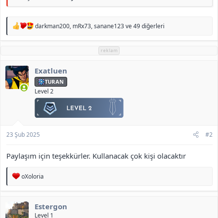
T
darkman200
,
mRx73
,
sanane123
ve 49 diğerleri
e
p
k
reklam
i
l
Exatluen
e
r
TURAN
:
Level 2
23 Şub 2025
#2
Paylaşım için teşekkürler. Kullanacak çok kişi olacaktır
T
oXoloria
e
p
k
Estergon
i
l
Level 1