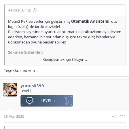
çalıştığı doğrulandı.
Aethre' Alıntı:
Erişim Yöntemleri:
"K" tuşuna basılarak (
official sürümde de bu tuşa atanmış
Metin2 PvP serverler için geliştirilmiş
Otomatik Av Sistemi
, oto
durumda
).
login özelliği ile birlikte sizlerle!
Quickslotların yer aldığı expanded taskbar üzerindeki ikon
Bu sistem sayesinde oyuncular otomatik olarak avlanmaya devam
kullanılarak.
ederken, herhangi bir oyundan düşüşte tekrar giriş işlemleriyle
uğraşmadan oyuna bağlanabililer.
Ekli dosyayı görüntüle 456
Sökülen Sistemler:
<b>[Gizli içerik]</b>
Genişletmek için tıklayın...
Otomatik Av
Otomatik Metin Farmı
Teşekkür ederim.
Okçular Dibimde
Süreli Cesaret Pelerini
Tab Next Target Sistemi
yunus0399
Level 1
Pack tarafında gerekli tüm eklemeler (effect, icon vb.) eksiksiz
tamamlandı. Kodların oldukça düzensiz olduğu fark edildiğinden,
minimum müdahale ile işlemler gerçekleştirildi ve mevcut haliyle
stabil çalışması sağlandı.
28 Mar 2025
#11
Önemli Değişiklikler:
Oto Login
sistemi (
intrologin.py
) tamamen baştan yazıldı.