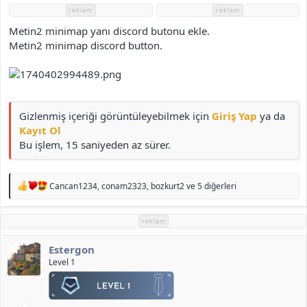
i
reklam
reklam
Metin2 minimap yanı discord butonu ekle.
Metin2 minimap discord button.
Gizlenmiş içeriği görüntüleyebilmek için
Giriş Yap
ya da
Kayıt Ol
Bu işlem, 15 saniyeden az sürer.
T
Cancan1234
,
conam2323
,
bozkurt2
ve 5 diğerleri
e
p
k
reklam
i
l
Estergon
e
r
Level 1
: