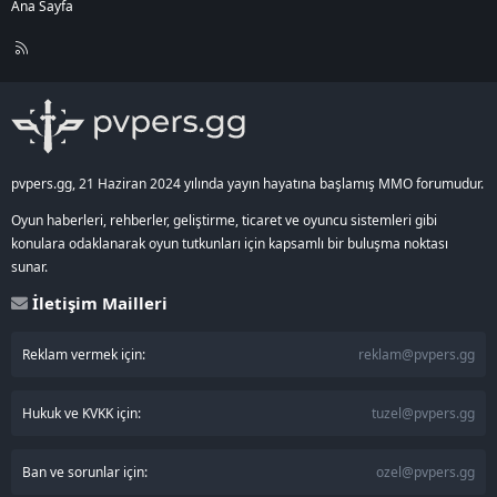
Ana Sayfa
R
S
S
pvpers.gg, 21 Haziran 2024 yılında yayın hayatına başlamış MMO forumudur.
Oyun haberleri, rehberler, geliştirme, ticaret ve oyuncu sistemleri gibi
konulara odaklanarak oyun tutkunları için kapsamlı bir buluşma noktası
sunar.
İletişim Mailleri
Reklam vermek için:
reklam@pvpers.gg
Hukuk ve KVKK için:
tuzel@pvpers.gg
Ban ve sorunlar için:
ozel@pvpers.gg