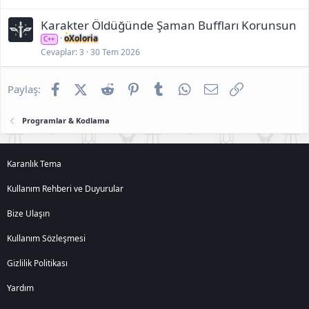
Karakter Öldüğünde Şaman Buffları Korunsun
oXoloria
C++
Cevaplar
3
30 Tem 2026
Facebook
X (Twitter)
Reddit
Pinterest
Tumblr
WhatsApp
E-posta
Link
Paylaş:
Programlar & Kodlama
Karanlık Tema
Kullanım Rehberi ve Duyurular
Bize Ulaşın
Kullanım Sözleşmesi
Gizlilik Politikası
Yardım