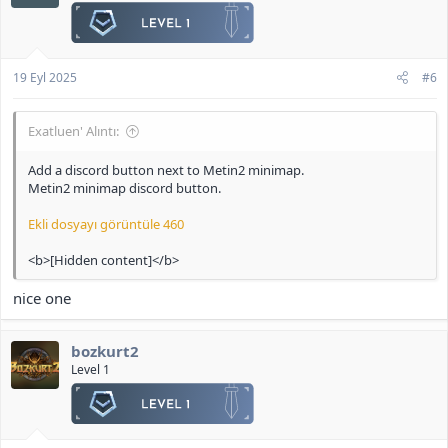
:
19 Eyl 2025
#6
Exatluen' Alıntı:
Add a discord button next to Metin2 minimap.
Metin2 minimap discord button.
Ekli dosyayı görüntüle 460
<b>[Hidden content]</b>
nice one
bozkurt2
Level 1