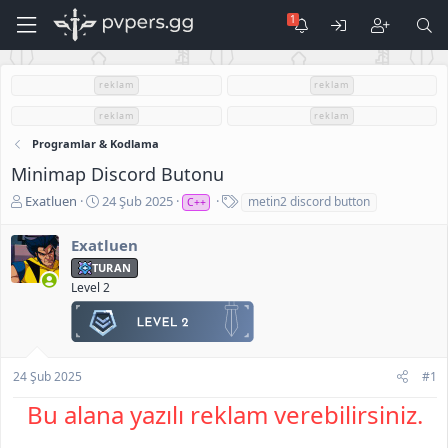
reklam
reklam
reklam
reklam
Programlar & Kodlama
Minimap Discord Butonu
K
B
E
Exatluen
24 Şub 2025
metin2 discord button
C++
o
a
t
n
ş
i
Exatluen
u
l
k
TURAN
S
a
e
Level 2
a
n
t
h
g
l
i
ı
e
b
ç
r
i
t
24 Şub 2025
#1
a
r
Bu alana yazılı reklam verebilirsiniz.
i
h