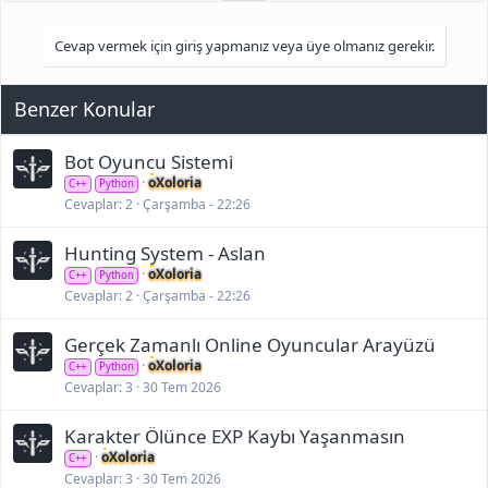
Cevap vermek için giriş yapmanız veya üye olmanız gerekir.
Benzer Konular
Bot Oyuncu Sistemi
oXoloria
C++
Python
Cevaplar
2
Çarşamba - 22:26
Hunting System - Aslan
oXoloria
C++
Python
Cevaplar
2
Çarşamba - 22:26
Gerçek Zamanlı Online Oyuncular Arayüzü
oXoloria
C++
Python
Cevaplar
3
30 Tem 2026
Karakter Ölünce EXP Kaybı Yaşanmasın
oXoloria
C++
Cevaplar
3
30 Tem 2026