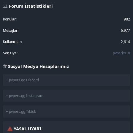
Forum İstatistikleri
Konular
982
Mesajlar
6,977
Kullanıcılar
2,614
Son Üye
pvpsrkn18
Sosyal Medya Hesaplarımız
+ pvpers.gg Discord
+ pvpers.gg Instagram
+ pvpers.gg Tiktok
YASAL UYARI