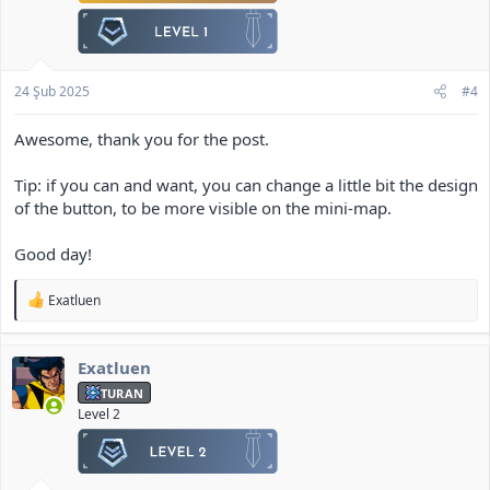
24 Şub 2025
#4
Awesome, thank you for the post.
Tip: if you can and want, you can change a little bit the design
of the button, to be more visible on the mini-map.
Good day!
T
Exatluen
e
p
k
Exatluen
i
l
TURAN
e
Level 2
r
: