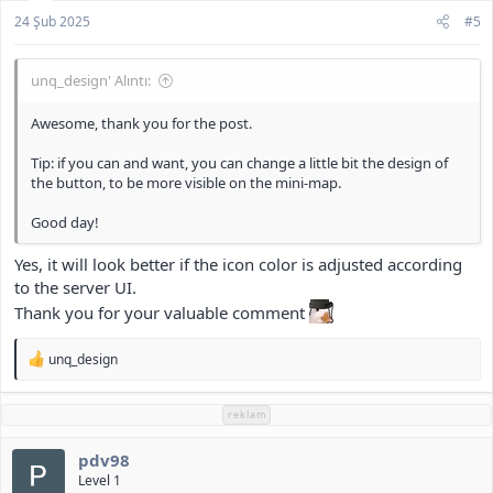
24 Şub 2025
#5
unq_design' Alıntı:
Awesome, thank you for the post.
Tip: if you can and want, you can change a little bit the design of
the button, to be more visible on the mini-map.
Good day!
Yes, it will look better if the icon color is adjusted according
to the server UI.
Thank you for your valuable comment
T
unq_design
e
p
k
reklam
i
l
pdv98
e
r
Level 1