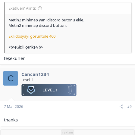
Exatluen' Alıntı:
Metin2 minimap yanı discord butonu ekle.
Metin2 minimap discord button.
Ekli dosyayı görüntüle 460
<b>[Gizli içerik]</b>
teşekürler
Cancan1234
C
Level 1
7 Mar 2026
#9
thanks
reklam