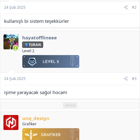
24 Şub 2025
#2
kullanışlı bi sistem teşekkürler
hayatofflineee
TURAN
Level 2
24 Şub 2025
#3
işime yarayacak sağol hocam
reklam
unq_design
Grafiker