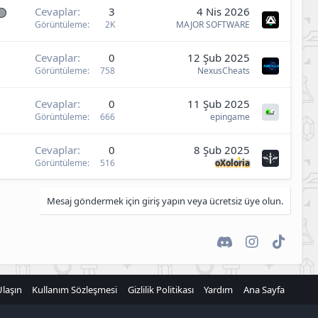
🟢
Cevaplar
3
4 Nis 2026
Görüntüleme
2K
MAJOR SOFTWARE
Cevaplar
0
12 Şub 2025
Görüntüleme
758
NexusCheats
Cevaplar
0
11 Şub 2025
Görüntüleme
666
epingame
Cevaplar
0
8 Şub 2025
Görüntüleme
516
oXoloria
Mesaj göndermek için giriş yapın veya ücretsiz üye olun.
Discord
Instagram
TikTok
Ulaşın
Kullanım Sözleşmesi
Gizlilik Politikası
Yardım
Ana Sayfa