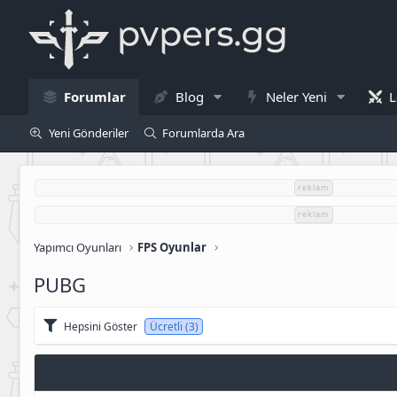
Forumlar
Blog
Neler Yeni
L
Yeni Gönderiler
Forumlarda Ara
reklam
reklam
Yapımcı Oyunları
FPS Oyunlar
PUBG
Hepsini Göster
Ücretli (3)