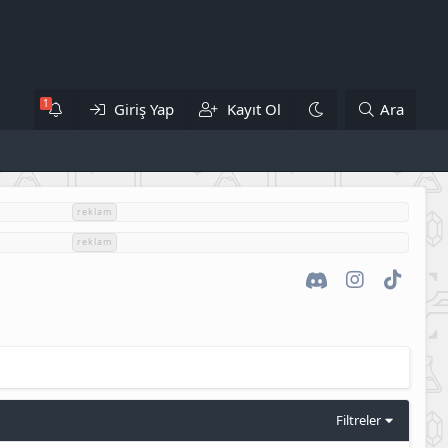
Giriş Yap
Kayıt Ol
Ara
reklam
reklam
Discord
Instagram
TikTok
Filtreler