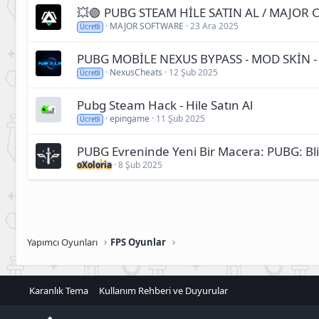
💥🟢 PUBG STEAM HİLE SATIN AL / MAJOR CH
MAJOR SOFTWARE
23 Ara 2025
Ücretli
PUBG MOBİLE NEXUS BYPASS - MOD SKİN -
NexusCheats
12 Şub 2025
Ücretli
Pubg Steam Hack - Hile Satın Al
epingame
11 Şub 2025
Ücretli
PUBG Evreninde Yeni Bir Macera: PUBG: Bli
oXoloria
8 Şub 2025
Yapımcı Oyunları
FPS Oyunlar
Karanlık Tema
Kullanım Rehberi ve Duyurular