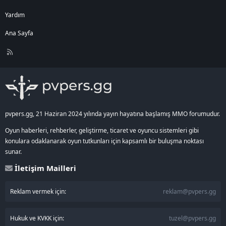
Yardım
Ana Sayfa
R
S
S
pvpers.gg, 21 Haziran 2024 yılında yayın hayatına başlamış MMO forumudur.
Oyun haberleri, rehberler, geliştirme, ticaret ve oyuncu sistemleri gibi
konulara odaklanarak oyun tutkunları için kapsamlı bir buluşma noktası
sunar.
İletişim Mailleri
Reklam vermek için:
reklam@pvpers.gg
Hukuk ve KVKK için:
tuzel@pvpers.gg