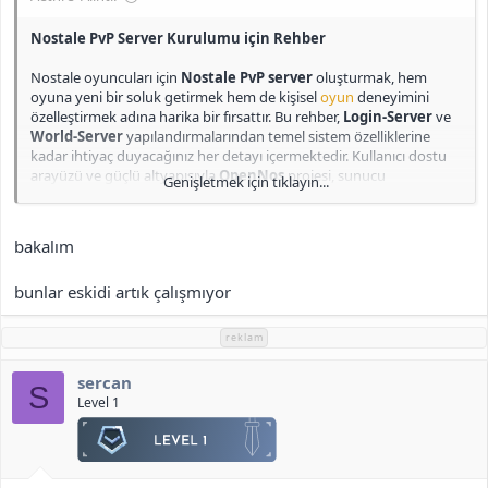
Nostale PvP Server Kurulumu için Rehber
Nostale oyuncuları için
Nostale PvP server
oluşturmak, hem
oyuna yeni bir soluk getirmek hem de kişisel
oyun
deneyimini
özelleştirmek adına harika bir fırsattır. Bu rehber,
Login-Server
ve
World-Server
yapılandırmalarından temel sistem özelliklerine
kadar ihtiyaç duyacağınız her detayı içermektedir. Kullanıcı dostu
arayüzü ve güçlü altyapısıyla
OpenNos
projesi, sunucu
Genişletmek için tıklayın...
kurulumunu kolaylaştırarak, kendi Nostale PvP sunucunuzu
sorunsuz bir şekilde oluşturmanıza olanak tanır. Aşağıda,
Nostale
PvP server files
kurulum adımlarını ve dikkat etmeniz gereken
bakalım
noktaları detaylı bir şekilde bulabilirsiniz.
bunlar eskidi artık çalışmıyor
Bu rehberi takip ederek, karakter yönetimi, ticaret sistemleri ve
grup oluşturma gibi temel özellikleri destekleyen bir sunucu
kurabilir ve oyuncularınıza kusursuz bir
oyun
deneyimi
reklam
sunabilirsiniz.
sercan
S
Login-Server Bilgileri​
Level 1
LoginServer
kullanıcı dostudur; başka bir sunucu eklemek
için yalnızca bir satır eklemeniz yeterlidir.
LoginServer
çoklu dil desteği ile hazırdır.