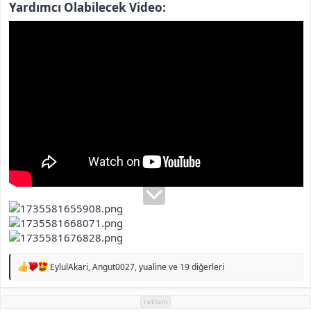
Yardımcı Olabilecek Video:
T
EylulAkari
,
Angut0027
,
yualine
ve 19 diğerleri
e
p
k
reklam
i