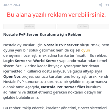
h
30 Ara 2024
#1
i
Bu alana yazılı reklam verebilirsiniz.
reklam
reklam
Nostale PvP Server Kurulumu için Rehber
Nostale oyuncuları için
Nostale PvP server
oluşturmak, hem
oyuna yeni bir soluk getirmek hem de kişisel
oyun
deneyimini özelleştirmek adına harika bir fırsattır. Bu rehber,
Login-Server
ve
World-Server
yapılandırmalarından temel
sistem özelliklerine kadar ihtiyaç duyacağınız her detayı
içermektedir. Kullanıcı dostu arayüzü ve güçlü altyapısıyla
OpenNos
projesi, sunucu kurulumunu kolaylaştırarak, kendi
Nostale PvP sunucunuzu sorunsuz bir şekilde oluşturmanıza
olanak tanır. Aşağıda,
Nostale PvP server files
kurulum
adımlarını ve dikkat etmeniz gereken noktaları detaylı bir
şekilde bulabilirsiniz.
Bu rehberi takip ederek, karakter yönetimi, ticaret sistemleri