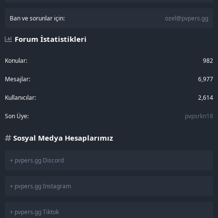
Ban ve sorunlar için:
ozel@pvpers.gg
Forum İstatistikleri
Konular
982
Mesajlar
6,977
Kullanıcılar
2,614
Son Üye
pvpsrkn18
Sosyal Medya Hesaplarımız
+ pvpers.gg Discord
+ pvpers.gg Instagram
+ pvpers.gg Tiktok