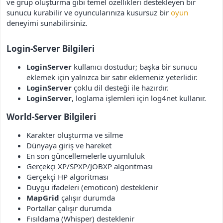
ve grup oluşturma gibi temel özellikleri destekleyen bir
sunucu kurabilir ve oyuncularınıza kusursuz bir
oyun
deneyimi sunabilirsiniz.
Login-Server Bilgileri​
LoginServer
kullanıcı dostudur; başka bir sunucu
eklemek için yalnızca bir satır eklemeniz yeterlidir.
LoginServer
çoklu dil desteği ile hazırdır.
LoginServer
, loglama işlemleri için log4net kullanır.
World-Server Bilgileri​
Karakter oluşturma ve silme
Dünyaya giriş ve hareket
En son güncellemelerle uyumluluk
Gerçekçi XP/SPXP/JOBXP algoritması
Gerçekçi HP algoritması
Duygu ifadeleri (emoticon) desteklenir
MapGrid
çalışır durumda
Portallar çalışır durumda
Fısıldama (Whisper) desteklenir