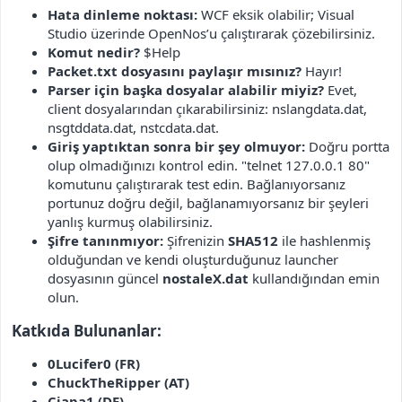
Hata dinleme noktası:
WCF eksik olabilir; Visual
Studio üzerinde OpenNos’u çalıştırarak çözebilirsiniz.
Komut nedir?
$Help
Packet.txt dosyasını paylaşır mısınız?
Hayır!
Parser için başka dosyalar alabilir miyiz?
Evet,
client dosyalarından çıkarabilirsiniz: nslangdata.dat,
nsgtddata.dat, nstcdata.dat.
Giriş yaptıktan sonra bir şey olmuyor:
Doğru portta
olup olmadığınızı kontrol edin. "telnet 127.0.0.1 80"
komutunu çalıştırarak test edin. Bağlanıyorsanız
portunuz doğru değil, bağlanamıyorsanız bir şeyleri
yanlış kurmuş olabilirsiniz.
Şifre tanınmıyor:
Şifrenizin
SHA512
ile hashlenmiş
olduğundan ve kendi oluşturduğunuz launcher
dosyasının güncel
nostaleX.dat
kullandığından emin
olun.
Katkıda Bulunanlar:​
0Lucifer0 (FR)
ChuckTheRipper (AT)
Ciapa1 (DE)