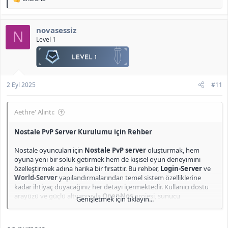
e
Nostale Client
(konudan bağımsız) :
p
<b>[Gizli içerik]</b>
k
novasessiz
i
N
l
Level 1
Yardımcı Olabilecek Video:
e
r
:
2 Eyl 2025
#11
Aethre' Alıntı:
Nostale PvP Server Kurulumu için Rehber
Ekli dosyayı görüntüle 203
Nostale oyuncuları için
Nostale PvP server
oluşturmak, hem
Ekli dosyayı görüntüle 204
oyuna yeni bir soluk getirmek hem de kişisel oyun deneyimini
Ekli dosyayı görüntüle 205
özelleştirmek adına harika bir fırsattır. Bu rehber,
Login-Server
ve
World-Server
yapılandırmalarından temel sistem özelliklerine
kadar ihtiyaç duyacağınız her detayı içermektedir. Kullanıcı dostu
arayüzü ve güçlü altyapısıyla
OpenNos
projesi, sunucu
Genişletmek için tıklayın...
kurulumunu kolaylaştırarak, kendi Nostale PvP sunucunuzu
sorunsuz bir şekilde oluşturmanıza olanak tanır. Aşağıda,
Nostale
PvP server files
kurulum adımlarını ve dikkat etmeniz gereken