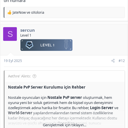
on numara
noktaları detaylı bir şekilde bulabilirsiniz.
T
JateNow
ve
oXoloria
Bu rehberi takip ederek, karakter yönetimi, ticaret sistemleri ve
e
grup oluşturma gibi temel özellikleri destekleyen bir sunucu
p
kurabilir ve oyuncularınıza kusursuz bir oyun deneyimi
k
sunabilirsiniz.
sercun
i
S
l
Level 1
e
Login-Server Bilgileri​
r
:
LoginServer
kullanıcı dostudur; başka bir sunucu eklemek
için yalnızca bir satır eklemeniz yeterlidir.
19 Eyl 2025
#12
LoginServer
çoklu dil desteği ile hazırdır.
LoginServer
, loglama işlemleri için log4net kullanır.
World-Server Bilgileri​
Aethre' Alıntı:
Karakter oluşturma ve silme
Nostale PvP Server Kurulumu için Rehber
Dünyaya giriş ve hareket
En son güncellemelerle uyumluluk
Nostale oyuncuları için
Nostale PvP server
oluşturmak, hem
Gerçekçi XP/SPXP/JOBXP algoritması
oyuna yeni bir soluk getirmek hem de kişisel oyun deneyimini
Gerçekçi HP algoritması
özelleştirmek adına harika bir fırsattır. Bu rehber,
Login-Server
ve
Duygu ifadeleri (emoticon) desteklenir
World-Server
yapılandırmalarından temel sistem özelliklerine
MapGrid
çalışır durumda
kadar ihtiyaç duyacağınız her detayı içermektedir. Kullanıcı dostu
Portallar çalışır durumda
arayüzü ve güçlü altyapısıyla
OpenNos
projesi, sunucu
Genişletmek için tıklayın...
Fısıldama (Whisper) desteklenir