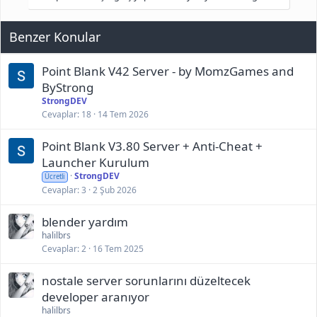
Benzer Konular
Point Blank V42 Server - by MomzGames and
ByStrong
StrongDEV
Cevaplar
18
14 Tem 2026
Ekli dosyayı görüntüle 203
Ekli dosyayı görüntüle 204
Point Blank V3.80 Server + Anti-Cheat +
Ekli dosyayı görüntüle 205
Launcher Kurulum
StrongDEV
Ücretli
Cevaplar
3
2 Şub 2026
blender yardım
halilbrs
Cevaplar
2
16 Tem 2025
nostale server sorunlarını düzeltecek
developer aranıyor
halilbrs