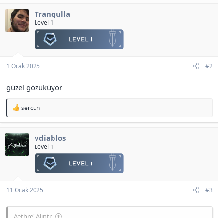
l
Tranqulla
e
r
Level 1
:
1 Ocak 2025
#2
güzel gözüküyor
T
sercun
e
p
k
vdiablos
i
l
Level 1
e
r
:
11 Ocak 2025
#3
Aethre' Alıntı: