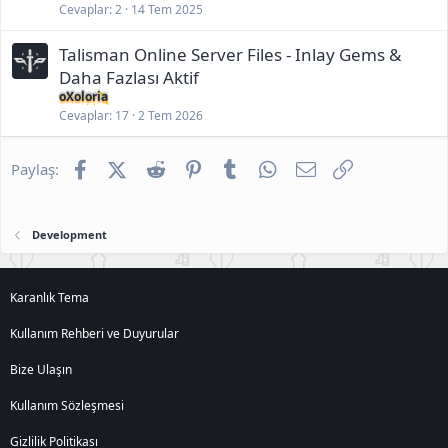
Cevaplar
2
14 Tem 2025
Talisman Online Server Files - Inlay Gems &
Daha Fazlası Aktif
oXoloria
Cevaplar
17
2 Tem 2026
Facebook
X (Twitter)
Reddit
Pinterest
Tumblr
WhatsApp
E-posta
Link
Paylaş:
Development
Karanlık Tema
Kullanım Rehberi ve Duyurular
Bize Ulaşın
Kullanım Sözleşmesi
Gizlilik Politikası