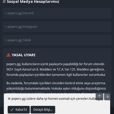
Sosyal Medya Hesaplarımız
+ pvpers.gg Discord
+ pvpers.gg Instagram
+ pvpers.gg Tiktok
YASAL UYARI
pvpers.gg, kullanıcıların içerik paylaşımı yapabildiği bir forum sitesidir.
5651 Sayılı Kanun'un 8. Maddesi ve T.C.K.'nın 125. Maddesi gereğince,
forumda paylaşılan içeriklerden tamamen ilgili kullanıcılar sorumludur.
Bu nedenle, forumdaki içerikleri önceden kontrol etme veya araştırma
yükümlülüğü bulunmamaktadır. Hukuka aykırı olduğunu düşündüğünüz
içerikleri
BURADAN
bildirin, en kısa sürede inceleyip dönüş yapacağız.
Üst
Alt
🍪 pvpers.gg sizlere daha iyi hizmet sunmak için çerezleri kullanıyor.
Kabul Et
Detaylı Bilgi…
®
© 2024–2026
pvpers.gg
•
Community platform by XenForo