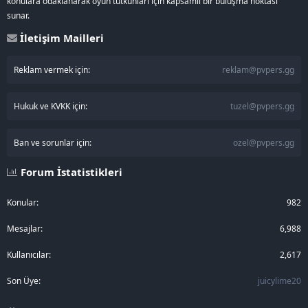
konulara odaklanarak oyun tutkunları için kapsamlı bir buluşma noktası
sunar.
İletişim Mailleri
Reklam vermek için:
reklam@pvpers.gg
Hukuk ve KVKK için:
tuzel@pvpers.gg
Ban ve sorunlar için:
ozel@pvpers.gg
Forum İstatistikleri
Konular
982
Mesajlar
6,988
Kullanıcılar
2,617
Son Üye
juicylime20