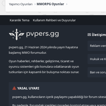
Yapımcı Oyunları
MMORPG Oyunlar
Karanlık Tema
Kullanım Rehberi ve Duyurular
İletişim
Reklam verm
pvpers.gg, 21 Haziran 2024 yılında yayın hayatına
başlamış MMO forumudur.
Hukuk ve KV
Oyun haberleri, rehberler, geliştirme, ticaret ve
oyuncu sistemleri gibi konulara odaklanarak oyun
tutkunları için kapsamlı bir buluşma noktası sunar.
Ban ve sorun
YASAL UYARI
pvpers.gg, kullanıcıların içerik paylaşımı yapabildiği bir forum site
Bu nedenle, forumdaki içerikleri önceden kontrol etme veya ara