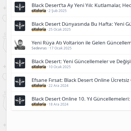
Black Desert’ta Ay Yeni Yılı: Kutlamalar, Hed
oXoloria
2 Şub 2025
Black Desert Dünyasında Bu Hafta: Yeni G
oXoloria
25 Ocak 2025
Yeni Rüya Atı Voltarion ile Gelen Güncellem
Sedevras
17 Ocak 2025
Black Desert: Yeni Güncellemeler ve Değişi
oXoloria
10 Ocak 2025
Efsane Fırsat: Black Desert Online Ücretsiz
oXoloria
22 Ara 2024
Black Desert Online 10. Yıl Güncellemeleri: Y
oXoloria
18 Ara 2024