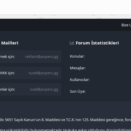
Bize 
 Mailleri
Forum İstatistikleri
Konular
ek için:
reklam@pvpers.gg
Mesajlar
KK için:
tuzel@pvpers.gg
Kullanıcılar
lar için:
ozel@pvpers.gg
Son Üye
sidir. 5651 Sayılı Kanun'un 8. Maddesi ve T.C.K.'nın 125. Maddesi gereğince, fo
ştırma yükümlülüğü bulunmamaktadır. Hukuka aykırı olduğunu düşündüğünüz 