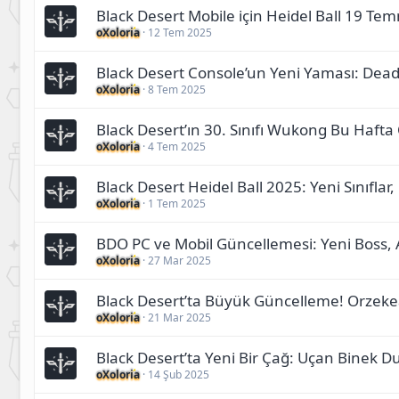
Black Desert Mobile için Heidel Ball 19 
oXoloria
12 Tem 2025
Black Desert Console’un Yeni Yaması: Dead
oXoloria
8 Tem 2025
Black Desert’ın 30. Sınıfı Wukong Bu Haf
oXoloria
4 Tem 2025
Black Desert Heidel Ball 2025: Yeni Sınıfla
oXoloria
1 Tem 2025
BDO PC ve Mobil Güncellemesi: Yeni Boss,
oXoloria
27 Mar 2025
Black Desert’ta Büyük Güncelleme! Orzekea
oXoloria
21 Mar 2025
Black Desert’ta Yeni Bir Çağ: Uçan Binek Du
oXoloria
14 Şub 2025