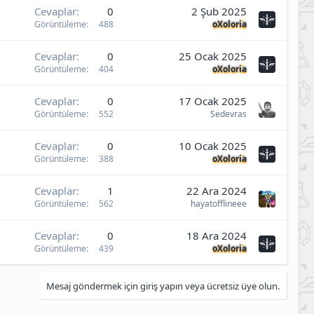
Cevaplar
0
2 Şub 2025
Görüntüleme
488
oXoloria
Cevaplar
0
25 Ocak 2025
Görüntüleme
404
oXoloria
Cevaplar
0
17 Ocak 2025
Görüntüleme
552
Sedevras
Cevaplar
0
10 Ocak 2025
Görüntüleme
388
oXoloria
Cevaplar
1
22 Ara 2024
Görüntüleme
562
hayatofflineee
Cevaplar
0
18 Ara 2024
Görüntüleme
439
oXoloria
Mesaj göndermek için giriş yapın veya ücretsiz üye olun.