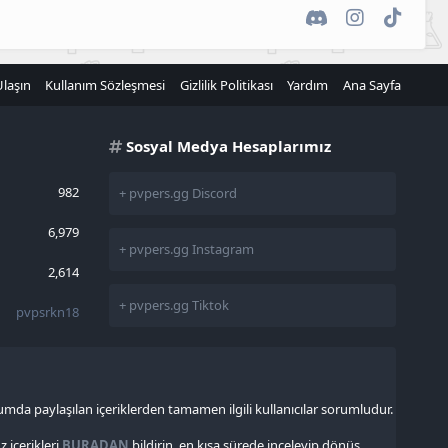
Discord
Instagram
TikTok
Ulaşın
Kullanım Sözleşmesi
Gizlilik Politikası
Yardım
Ana Sayfa
Sosyal Medya Hesaplarımız
982
+ pvpers.gg Discord
6,979
+ pvpers.gg Instagram
2,614
+ pvpers.gg Tiktok
pvpsrkn18
rumda paylaşılan içeriklerden tamamen ilgili kullanıcılar sorumludur.
içerikleri
BURADAN
bildirin, en kısa sürede inceleyip dönüş