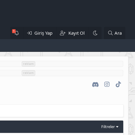
Giriş Yap
Kayıt Ol
Ara
reklam
reklam
Discord
Instagram
TikTok
Filtreler